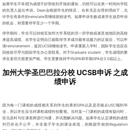
如果学生不幸因为成绩不好而收到开除的通知，仍然可以在第一时间向学院
的负责人提出申诉。Dean会根据学生的情况， 在有充足合理的理由下，允
许学生有条件的reinstate而继续留校读书。如果申诉失败或者学生放弃申诉
的机会，则需要停学至少一个学期。
停学期间，学生可以转校至加州大学系统的另一所学校或者其他地区的高校
来提高成绩。在学生证明自己能取得学术成功最有说服力的证据后，可以申
请reinstatement，返回UCSB继续读书。申请重新入学时，国际学生也应在
回校前尽早与国际学生办公室联系。对于Graduate student，学生成绩的要
求在某些方面更加严格。学生需要保持平均GPA和学期GPA在3.0或以上。
加州大学圣巴巴拉分校 UCSB申诉 之成
绩申诉
因为每一门课程的成绩都关系到学生的累积GPA以及是否能从USC顺利毕
业，所以学生应当对课程成绩特别重视。当对某一门课程的成绩有疑问时，
应当及时与任课老师进行沟通，并试图解决问题。如果学生认定课程的成绩
判罚存在不公平，并非基于学生的课业表现，则根据学校的Regulation