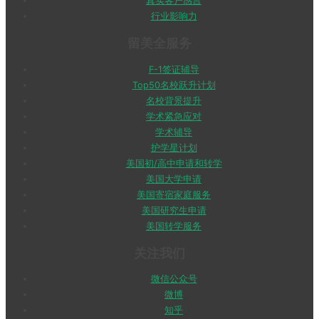
真实客户感言
行业影响力
留美全服务
F-1签证辅导
Top50名校跃升计划
名校背景提升
学术紧急应对
学术辅导
护学星计划
美国初/高中申请和转学
美国大学申请
美国寄宿家庭服务
美国研究生申请
美国转学服务
关注我们
微信公众号
微博
知乎