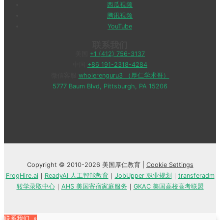
西瓜视频
腾讯视频
YouTube
联系我们
美国
+1 (412) 756-3137
中国
+86 191-2318-4284
微信客服
wholerenguru3 （厚仁学术哥）
5777 Baum Blvd, Pittsburgh, PA 15206
Copyright © 2010-2026 美国厚仁教育 |
Cookie Settings
FrogHire.ai
｜
ReadyAI 人工智能教育
｜
JobUpper 职业规划
｜
transferadm
转学录取中心
｜
AHS 美国寄宿家庭服务
｜
GKAC 美国高校高考联盟
联系我们 »