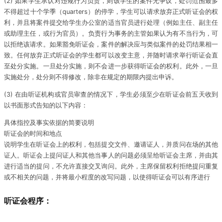
(2) 如果学生承认对违规行为负责，则该学生的案件无争议，处罚范围最多
不得超过十个学季（quarters）的停学，学生可以请求放弃正式听证会的权
利，并且将案件提交给学生办公室的适当官员进行处理（例如主任、副主任
或助理主任，或行为官员）。负责行为事务的主管如果认为有不当行为，可
以拒绝该请求。如果豁免听证会，案件的解决应与类似案件的处罚结果相一
致。任何放弃正式听证会的学生都可以改变主意，并随时请求举行听证会直
至处分实施。一旦处分实施，则不会进一步获得听证会的权利。此外，一旦
实施处分，处分则不得修改，除非在规定的期限内提出申诉。
(3) 在由听证机构或官员审查的情况下，学生必须至少在听证会前五天收到
以书面形式告知的以下内容：
具体指控及事实依据的简要说明
听证会的时间和地点
说明学生在听证会上的权利，包括提交文件、邀请证人，并质问在场的其他
证人。听证会上提问证人和其他当事人的问题必须呈给听证会主席，并由其
进行适当的提问，不允许直接交叉询问。此外，主席保留权利拒绝提问重复
或不相关的问题，并将最小程度的改写问题，以使得听证会可以有序进行
听证会程序：