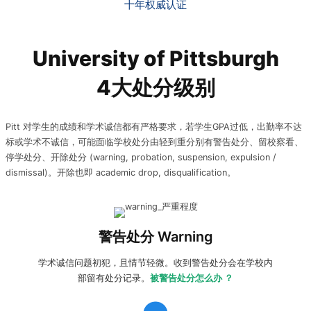
十年权威认证
University of Pittsburgh
4大处分级别
Pitt 对学生的成绩和学术诚信都有严格要求，若学生GPA过低，出勤率不达
标或学术不诚信，可能面临学校处分由轻到重分别有警告处分、留校察看、
停学处分、开除处分 (warning, probation, suspension, expulsion /
dismissal)。开除也即 academic drop, disqualification。
收到警告处分warning:
收到警告处分后，确认指控内容是否
属实，如有异议可以向学校提出
申诉
，如接受警告处分，学
警告处分 Warning
生则需要根据指控内容进行改善。
学术诚信问题初犯，且情节轻微。收到警告处分会在学校内
部留有处分记录。
被警告处分怎么办 ？