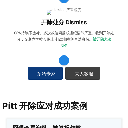
收到开除处分dismiss:
学生可以向学校提出
申诉
，尝试
减轻/
撤销处分
，同时准备
紧急转学
保住学生身份。如果永久开除
开除处分 Dismiss
无法回原校，需要做好
后续留学规划和申请
。
GPA持续不达标、多次诚信问题或违纪情节严重。收到开除处
分，短期内学校会终止其I20和在美合法身份。
被开除怎么
办?
预约专家
真人客服
Pitt 开除应对成功案例
网课查看资料，被举报作弊