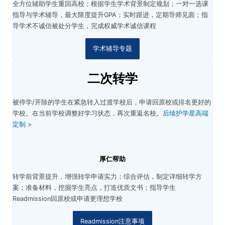
全方位辅助学生重回高校；根据学生学术背景制定规划；
一对一选课
指导与学术辅导，最大限度提升GPA；
实时跟进，定期导师见面；指
导
学术不诚信被处分学生，完成权威学术诚信课程
学术辅导专题
二次转学
被停学/开除的学生在紧急转入过渡学校后，申请回原校或排名更好的
学校。在当前学校调整好学习状态，再次重返名校。
后续护学星高端
定制 >
厚仁帮助
转学前背景提升，增强转学申请实力；
综合评估，制定详细转学方
案；
准备材料，挖掘学生亮点，打造优质文书；
指导学生
Readmission回原校或申请更理想学校
Readmission注意事项