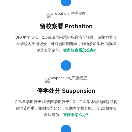
收到留校察看probation:
如有异议可以向学校提出申诉；如
接受处分，学生则需要根据指控内容
进行改善
。学生可选择
留校察看 Probation
学术辅导
及
厚仁护学星
保驾护航，避免进一步的学术危机。
GPA单学期低于2.0或诚信问题初犯且情节轻微。留校察看会
在学校内部留记录，可能会限制选课，影响参加学校活动和
评选奖学金等。
被留校察看怎么办?
收到停学处分suspension:
学生可以向学校提出
申诉
尝试
减
轻/撤销处分
，同时准备
紧急转学
保住学生身份。做好
停学处分 Suspension
Readmission
回原校申请规划。
GPA单学期低于1.0或两学期低于2.0、二次学术诚信问题或初
犯情节严重。收到停学处分，短期内学校会终止其I20和在美
合法身份。
被停学怎么办?