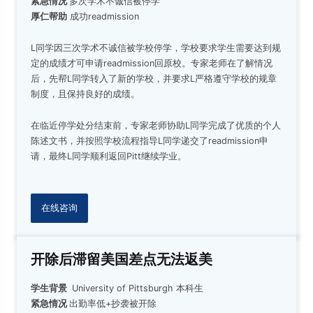
紧急情况
多次学术不诚信被停学
厚仁帮助
成功
readmission
L同学因三次学术不诚信被学校停学，学校要求学生需要达到规
定的成绩才可申请readmission回原校。专家老师在了解情况
后，先帮L同学转入了新的学校，并要求L严格遵守学校的规章
制度，且保持良好的成绩。
在临近停学处分结束前，专家老师协助L同学完成了优质的个人
陈述文书，并按照学校流程指导L同学递交了readmission申
请，最终L同学顺利返回Pitt继续学业。
在线咨询
开除后滞留美国差点无法返美
学生背景
University of Pittsburgh
本科生
紧急情况
出勤率低+抄袭被开除