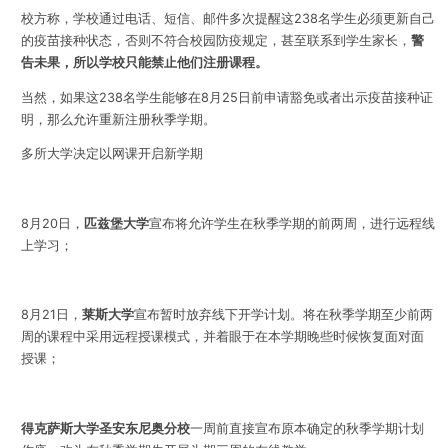
校方称，学校通过电话、短信、邮件多次提醒这238名学生必须更新自己
的疫苗接种状态，否则不符合校园防疫规定，甚至联系到学生家长，
警
告未果，所以学校只能禁止他们注册课程。
当然，如果这238名学生能够在8月25日前申请豁免或者出示疫苗接种证
明，那么允许重新注册秋季学期。
多所大学决定以网课开启新学期
8月20日，
匹兹堡大学
宣布将允许学生在秋季学期的前两周，进行远程线
上学习；
8月21日，
莱斯大学
宣布暂时放弃线下开学计划。将在秋季学期至少前两
周的课程中采用远程授课模式，并着眼于在本学期晚些时候恢复面对面
授课；
得克萨斯大学圣安东尼奥分校
一周前直接宣布原本确定的秋季学期计划