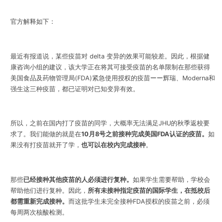
官方解释如下：
最近有报道说，某些疫苗对 delta 变异的效果可能较差。因此，根据健
康咨询小组的建议，该大学正在将其可接受疫苗的名单限制在那些获得
美国食品及药物管理局(FDA)紧急使用授权的疫苗ーー辉瑞、Moderna和
强生这三种疫苗，都已证明对已知变异有效。
所以，之前在国内打了疫苗的同学，大概率无法满足JHU的秋季返校要
求了。我们能做的就是在
10月8号之前接种完成美国FDA认证的疫苗。
如
果没有打疫苗就开了学，
也可以在校内完成接种
。
那些
已经接种其他疫苗的人必须进行复种。
如果学生需要帮助，学校会
帮助他们进行复种。因此，
所有未接种指定疫苗的国际学生，在抵校后
都需重新完成接种。
而这批学生未完全接种FDA授权的疫苗之前，必须
每周两次核酸检测。