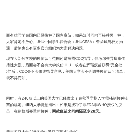
而有些同学在国内已经接种了国内疫苗，如果短时间内再接种另一种，
大家肯定不放心。JHU中国学生联合会（JHUCSSA）曾尝试与校方沟
通，后续也会有更多官方组织为大家解决问题。
现在大部分学校的疫苗认可范围还是按照CDC指导，但考虑变异病毒传
播性太强，后面会不会有大学效仿JHU，或者在辉瑞疫苗获得“完全批
准”后，CDC会不会修改指导意见，美国大学会不会调整疫苗认可清单，
就不得而知。
同时，有240所以上的美国大学已经做出了在秋季学期入学需强制接种疫
苗的规定。
纽约大学
特意指出：如果是接种了非FDA非WHO授权的疫
苗，在到校后要重新接种，
两款疫苗之间间隔至少28天。
弗吉尼亚大学238名学生没打疫苗被”退学”