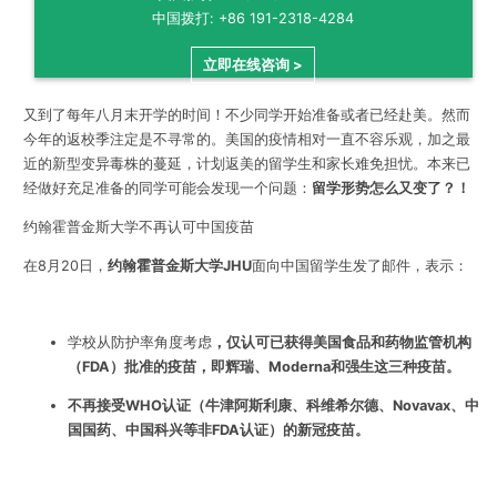
中国拨打: +86 191-2318-4284
立即在线咨询 >
又到了每年八月末开学的时间！
不少同学开始准备或者已经赴美。
然而
今年的返校季注定是不寻常的。美国的疫情相对一直不容乐观，加之最
近的新型变异毒株的蔓延，计划返美的留学生和家长难免担忧。本来已
经做好充足准备的同学
可能会发现一个问题：
留学形势怎么又变了？！
约翰霍普金斯大学不再认可中国疫苗
在8月20日，
约翰霍普金斯大学JHU
面向中国留学生发了邮件，表示：
学校从防护率角度考虑
，
仅认可已获得美国食品和药物监管机构
（FDA）批准的疫苗，即辉瑞、Moderna和强生这三种疫苗。
不再接受WHO认证（牛津阿斯利康、科维希尔德、Novavax、中
国国药、中国科兴等非FDA认证）的新冠疫苗。