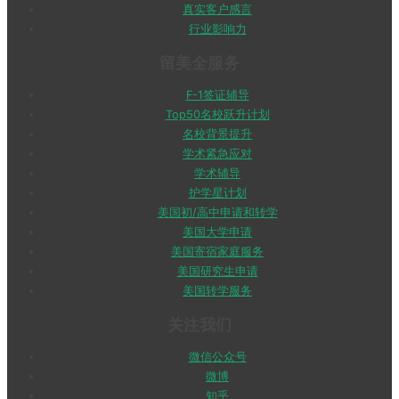
真实客户感言
行业影响力
留美全服务
F-1签证辅导
Top50名校跃升计划
名校背景提升
学术紧急应对
学术辅导
护学星计划
美国初/高中申请和转学
美国大学申请
美国寄宿家庭服务
美国研究生申请
美国转学服务
关注我们
微信公众号
微博
知乎