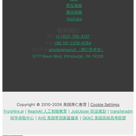
西瓜视频
腾讯视频
YouTube
联系我们
美国
+1 (412) 756-3137
中国
+86 191-2318-4284
微信客服
wholerenguru3 （厚仁学术哥）
5777 Baum Blvd, Pittsburgh, PA 15206
Copyright © 2010-2026 美国厚仁教育 |
Cookie Settings
FrogHire.ai
｜
ReadyAI 人工智能教育
｜
JobUpper 职业规划
｜
transferadm
转学录取中心
｜
AHS 美国寄宿家庭服务
｜
GKAC 美国高校高考联盟