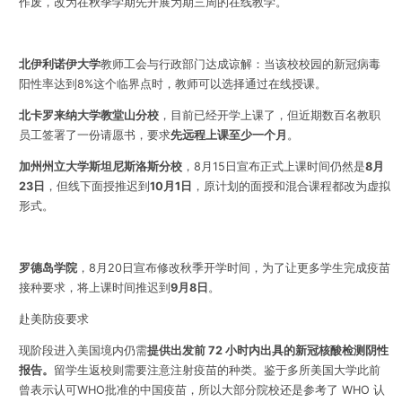
作废，改为在秋季学期先开展为期三周的在线教学。
北伊利诺伊大学
教师工会与行政部门达成谅解：当该校校园的新冠病毒
阳性率达到8%这个临界点时，教师可以选择通过在线授课。
北卡罗来纳大学教堂山分校
，目前已经开学上课了，但近期数百名教职
员工签署了一份请愿书，要求
先远程上课至少一个月
。
加州州立大学斯坦尼斯洛斯分校
，8月15日宣布正式上课时间仍然是
8月
23日
，但线下面授推迟到
10月1日
，原计划的面授和混合课程都改为虚拟
形式。
罗德岛学院
，8月20日宣布修改秋季开学时间，为了让更多学生完成疫苗
接种要求，将上课时间推迟到
9月8日
。
赴美防疫要求
现阶段进入美国境内仍需
提供出发前 72 小时内出具的新冠核酸检测阴性
报告。
留学生返校则需要注意注射疫苗的种类。鉴于多所美国大学此前
曾表示认可WHO批准的中国疫苗，所以大部分院校还是参考了 WHO 认