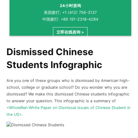
24小时咨询
美国拨打: +1 (412) 756-3137
中国拨打: +86 191-2318-4284
立即在线咨询 >
Dismissed Chinese
Students Infographic
Are you one of these groups who is dismissed by American high-
school, college or graduate school? Do you wonder why you are
dismissed? We make this dismissed Chinese students infographic
to answer your question. This infographic is a summary of
<WholeRen White Paper on Dismissal Issues of Chinese Student in
the US>
.