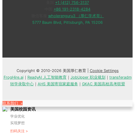
美国
+1 (412) 756-3137
中国
+86 191-2318-4284
微信客服
wholerenguru3 （厚仁学术哥）
5777 Baum Blvd, Pittsburgh, PA 15206
Copyright © 2010-2026 美国厚仁教育 |
Cookie Settings
FrogHire.ai
｜
ReadyAI 人工智能教育
｜
JobUpper 职业规划
｜
transferadm
转学录取中心
｜
AHS 美国寄宿家庭服务
｜
GKAC 美国高校高考联盟
联系我们 »
美国校园资讯
学业优化
实现梦想
扫码关注 >