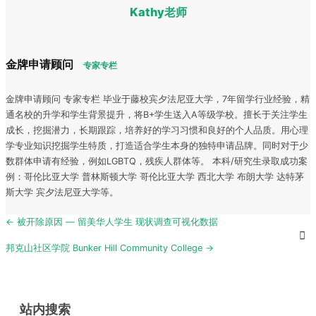
Kathy老师
金牌申请顾问
专家专栏
金牌申请顾问 专家专栏 毕业于藤校宾夕法尼亚大学，7年留学行业经验，精
通名校的升学和学生背景提升，将B+学生送入A等级学校。擅长于关注学生
成长，挖掘潜力，长期跟踪，培养好的学习习惯和良好的个人品质。用心理
学专业知识挖掘学生特质，打造适合学生本身的独特申请品牌。同时对于少
数群体申请有经验，例如LGBTQ，残疾人群体等。 本科/研究生录取成功案
例：哥伦比亚大学 普林斯顿大学 哥伦比亚大学 西北大学 布朗大学 达特茅
斯大学 宾夕法尼亚大学等。
Post
← 被开除原因 — 留美华人学生 现状调查可视化数据
navigation
邦克山社区学院 Bunker Hill Community College →
站内搜索