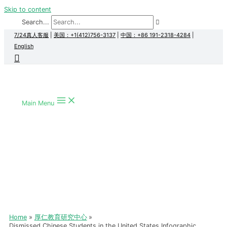
Skip to content
Search...
7/24真人客服
|
美国：+1(412)756-3137
|
中国：+86 191-2318-4284
|
English
Main Menu
Home
厚仁教育研究中心
Dismissed Chinese Students in the United States Infographic