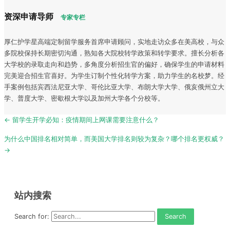
资深申请导师
专家专栏
厚仁护学星高端定制留学服务首席申请顾问，实地走访众多在美高校，与众
多院校保持长期密切沟通，熟知各大院校转学政策和转学要求。擅长分析各
大学校的录取走向和趋势，多角度分析招生官的偏好，确保学生的申请材料
完美迎合招生官喜好。为学生订制个性化转学方案，助力学生的名校梦。经
手案例包括宾西法尼亚大学、哥伦比亚大学、布朗大学大学、俄亥俄州立大
学、普度大学、密歇根大学以及加州大学各个分校等。
Post
← 留学生开学必知：疫情期间上网课需要注意什么？
navigation
为什么中国排名相对简单，而美国大学排名则较为复杂？哪个排名更权威？
→
站内搜索
Search for: