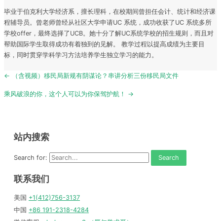
毕业于伯克利大学经济系，擅长理科，在校期间曾担任会计、统计和经济课
程辅导员。曾老师曾经从社区大学申请UC 系统，成功收获了UC 系统多所
学校offer，最终选择了UCB。她十分了解UC系统学校的招生规则，而且对
帮助国际学生取得成功有着独到的见解。 教学过程以提高成绩为主要目
标，同时贯穿学科学习方法培养学生独立学习的能力。
Post
← （含视频）移民局新规有阴谋论？串讲分析三份移民局文件
navigation
乘风破浪的你，这个人可以为你保驾护航！ →
站内搜索
Search for:
联系我们
美国
+1(412)756-3137
中国
+86 191-2318-4284