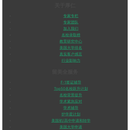
关于厚仁
专家专栏
专家团队
加入我们
名校录取榜
教育研究中心
美国大学排名
真实客户感言
行业影响力
留美全服务
F-1签证辅导
Top50名校跃升计划
名校背景提升
学术紧急应对
学术辅导
护学星计划
美国初/高中申请和转学
美国大学申请