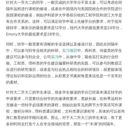
针对大一升大二的同学，
一般完成的大学学分不算太多，可以考虑在间
隔年远程进行课程的修读
，或者在中国境内与美国院校合作的学院进行
面授课程的修读，例如伊利诺伊大学香槟分校的工程学院和浙江大学是
有合作关系的。这样，可以满足转学申请上先修学分的要求，对于低年
级转学，康奈尔的最低要求是12
学分，纽约大学的最低要求是
24
学分，
Emory
大学的最低要求是
28
学分。
同时，
转学一般需要有清晰的专业选择以及修读计划，因此在间隔年
中，可以参与到专业相关的科研、
实习项目
中。
商科类、传媒类的学生
建议可以参与到企业、公司
实习
中，从做中学，吸收实打实的行业经
验。工程类、理科类的学生建议偏重科研类的实践，可以参与到教授正
在进行的研究项目，或者是与社会热点相结合的科研项目，就更能体现
理论知识和实际运用的结合，从积累文书素材角度来说也是一个非常好
的素材。
针对大二升大三的学生来说，很多学生修读的学分已经基本满足转学的
申请要求，只需要结合转学的先修课程要求，查缺补漏，在秋季远程补
充修读一些转学必须要求的课程，例如比较常见的两节大学英语写作课
程，微积分I
和
II
，理科类通识课程，文科类通识课程等，具体的可以咨询
厚仁教育的转学顾问老师。那么，对于大二升大三的学生来说，有了更
多的时间去打造个人在专业领域的背景，塑造一个“丰满”的间隔年。