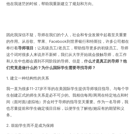
他在我迷茫的时候，帮助我重新建立了规划和方向。
因此我深信不疑，导师在我们的个人，社会和专业发展中起着至关重要
的作用。从谷歌、苹果、Facebook到世界银行和特斯拉，许多公司都在
奉行着
导师项目
：
让高级员工/老员工，帮助指导更多的初级员工。导师
这个词对很多人来说并不新鲜，我们从大学开始就会接触导师，在工作
和人生中也都会遇到不同阶段的导师。但是，
什么才是真正的导师？他
们究竟是做什么的？为什么国际学生需要寻找导师？
1. 建立一种结构性的关系
我一直为很多11-27岁不等的在美国际学生提供导师项目指导。与每个学
生创建正式的师生关系是必不可少的。我相信
每周/两周在特定地点和时
间（面对面/虚拟地）开会
对于导师的指导至关重要。作为一名导师，我
也尽量
提前和学生确定项目目标
，以便学生了解他/她应有的期望和义
务。
2. 鼓励学生而不是成为保姆