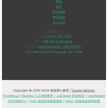
微博
知乎
西瓜视频
腾讯视频
YouTube
联系我们
美国
+1 (412) 756-3137
中国
+86 191-2318-4284
微信客服
wholerenguru3 （厚仁学术哥）
5777 Baum Blvd, Pittsburgh, PA 15206
Copyright © 2010-2026 美国厚仁教育 |
Cookie Settings
FrogHire.ai
｜
ReadyAI 人工智能教育
｜
JobUpper 职业规划
｜
transferadm
转学录取中心
｜
AHS 美国寄宿家庭服务
｜
GKAC 美国高校高考联盟