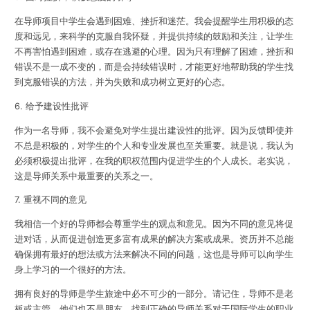
在导师项目中学生会遇到困难、挫折和迷茫。我会提醒学生
用积极的态
度和远见，来科学的克服自我怀疑，并提供持续的鼓励和关注
，让学生
不再害怕遇到困难，或存在逃避的心理。因为只有理解了困难，挫折和
错误不是一成不变的，而是会持续错误时，才能更好地帮助我的学生找
到克服错误的方法，
并为失败和成功树立更好的心态
。
6. 给予建设性批评
作为一名导师，我不会避免对学生提出建设性的批评。因为反馈即使并
不总是积极的，对学生的个人和专业发展也至关重要。就是说，我认为
必须
积极提出批评，在我的职权范围内促进学生的个人成长
。老实说，
这是导师关系中最重要的关系之一
。
7. 重视不同的意见
我相信一个好的导师都会尊重学生的观点和意见。因为不同的意见将促
进对话，从而促进创造更多富有成果的解决方案或成果。资历并不总能
确保拥有最好的想法或方法来解决不同的问题，这也是导师可以向学生
身上学习的一个很好的方法。
拥有良好的导师是学生旅途中必不可少的一部分。请记住，导师不是老
板或主管，他们也不是朋友。找到正确的导师关系对于国际学生的职业