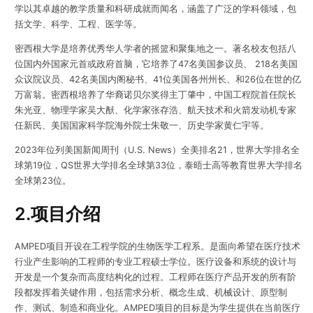
学以其卓越的教学质量和科研成就而闻名，涵盖了广泛的学科领域，包
括文学、科学、工程、医学等。
密西根大学是培养优秀华人学者的摇篮和聚集地之一。著名校友包括八
位国内外国家元首或政府首脑，它培养了47名美国参议员、 218名美国
众议院议员、42名美国内阁秘书、41位美国各州州长、和26位在世的亿
万富翁。密西根培养了华裔诺贝尔奖得主丁肇中，中国工程院首任院长
朱光亚、物理学家吴大猷、化学家张存浩、航天技术和火箭发动机专家
任新民、美国国家科学院海外院士朱敬一、历史学家黄仁宇等。
2023年位列美国新闻周刊（U.S. News）全美排名21，世界大学排名全
球第19位，QS世界大学排名全球第33位，泰晤士高等教育世界大学排名
全球第23位。
2.项目介绍
AMPED项目开设在工程学院的生物医学工程系。是面向希望在医疗技术
行业产生影响的工程师的专业工程硕士学位。医疗设备和系统的设计与
开发是一个复杂而高度结构化的过程。工程师在医疗产品开发的所有阶
段都发挥着关键作用，包括需求分析、概念生成、机械设计、原型制
作、测试、制造和商业化。AMPED项目的目标是为学生提供在当前医疗