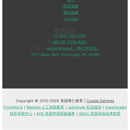
西瓜视频
腾讯视频
YouTube
联系我们
美国
+1 (412) 756-3137
中国
+86 191-2318-4284
微信客服
wholerenguru3 （厚仁学术哥）
5777 Baum Blvd, Pittsburgh, PA 15206
Copyright © 2010-2026 美国厚仁教育 |
Cookie Settings
FrogHire.ai
｜
ReadyAI 人工智能教育
｜
JobUpper 职业规划
｜
transferadm
转学录取中心
｜
AHS 美国寄宿家庭服务
｜
GKAC 美国高校高考联盟