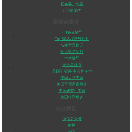
真实客户感言
行业影响力
留美全服务
F-1签证辅导
Top50名校跃升计划
名校背景提升
学术紧急应对
学术辅导
护学星计划
美国初/高中申请和转学
美国大学申请
美国寄宿家庭服务
美国研究生申请
美国转学服务
关注我们
微信公众号
微博
知乎