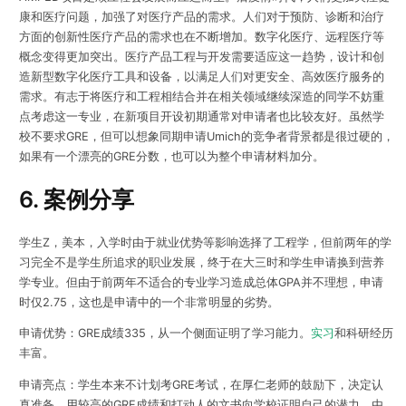
康和医疗问题，加强了对医疗产品的需求。人们对于预防、诊断和治疗
方面的创新性医疗产品的需求也在不断增加。数字化医疗、远程医疗等
概念变得更加突出。医疗产品工程与开发需要适应这一趋势，设计和创
造新型数字化医疗工具和设备，以满足人们对更安全、高效医疗服务的
需求。有志于将医疗和工程相结合并在相关领域继续深造的同学不妨重
点考虑这一专业，在新项目开设初期通常对申请者也比较友好。虽然学
校不要求GRE，但可以想象同期申请Umich的竞争者背景都是很过硬的，
如果有一个漂亮的GRE分数，也可以为整个申请材料加分。
6. 案例分享
学生Z，美本，入学时由于就业优势等影响选择了工程学，但前两年的学
习完全不是学生所追求的职业发展，终于在大三时和学生申请换到营养
学专业。但由于前两年不适合的专业学习造成总体GPA并不理想，申请
时仅2.75，这也是申请中的一个非常明显的劣势。
申请优势：GRE成绩335，从一个侧面证明了学习能力。
实习
和科研经历
丰富。
申请亮点：学生本来不计划考GRE考试，在厚仁老师的鼓励下，决定认
真准备，用较高的GRE成绩和打动人的文书向学校证明自己的潜力。由