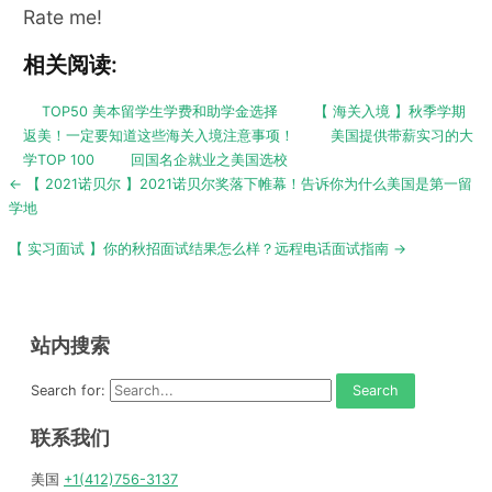
Rate me!
相关阅读:
TOP50 美本留学生学费和助学金选择
【 海关入境 】秋季学期
返美！一定要知道这些海关入境注意事项！
美国提供带薪实习的大
学TOP 100
回国名企就业之美国选校
Post
← 【 2021诺贝尔 】2021诺贝尔奖落下帷幕！告诉你为什么美国是第一留
navigation
学地
【 实习面试 】你的秋招面试结果怎么样？远程电话面试指南 →
站内搜索
Search for:
联系我们
美国
+1(412)756-3137