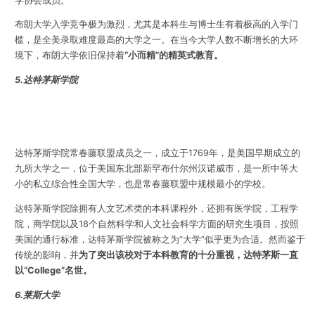
学协会成员。
布朗大学入学竞争极为激烈，尤其是本科生与博士生有着极高的入学门
槛，是全美录取难度最高的大学之一。在当今大学人数不断增长的大环
境下，布朗大学依旧保持着
“小而精”的精英式教育。
5.达特茅斯学院
达特茅斯学院常春藤联盟成员之一，成立于1769年，是美国早期成立的
九所大学之一，位于美国东北部新罕布什尔州汉诺威市，是一所中等大
小的私立综合性全国大学，也是常春藤联盟中规模最小的学校。
达特茅斯学院除拥有人文艺术类的本科课程外，还拥有医学院，工程学
院，商学院以及18个自然科学和人文社会科学方面的研究生项目，按照
美国的通行标准，达特茅斯学院被称之为“大学”似乎更为合适。然而鉴于
传统的影响，并
为了突出该校对于本科教育的十分重视，达特茅斯一直
以“College”名世。
6.莱斯大学