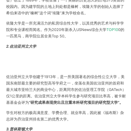
会）创立于1889年，学校坐落于一个美丽的历史悠久的占地575英亩的
校园内。因为建学院的土地上到处都是橡树，埃隆大学的创始人选择了
希伯来语中的“橡树”这个词“埃隆”来为学校命名。
依隆大学是一所充满活力的私营综合性大学，以其优秀的艺术与科学学
院和专业课程而闻名。作为2020年新杀入USNews综合大学
TOP10
0的
一匹黑马，商学院位居全美Top 50。
2.佐治亚州立大学
佐治亚州立大学创建于1913年，是一所美国著名的综合性公立大学，美
国东南部最主要的研究型高等学府之一，坐落在美国佐治亚州的首府和
最大城市亚特兰大的商业中心，距离同市的佐治亚理工学院（GATech）
仅1公里的距离。佐治亚州立大学本科学生参与研究项目比率高，被卡耐
基基金会评为
“研究成果表现突出且注重本科研究项目的研究型大学”。
学生对校方的极高满意度、学费合理、就业率高，因此被《福布斯》杂
志评为乔治亚州排名第二的优秀大学。
3.普林斯顿大学