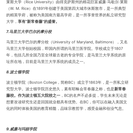
莱斯大学（Rice University）由得克萨斯州的棉花巨富威廉·马歇尔·莱斯
（W. M. Rice）在1891年创建于美国第四大城市休斯敦市，是一所典型
的精英学府，被称为美国南方最高学府，是一所享誉世界的私立研究型
大学，
享有“新常春藤”的盛誉。
7.马里兰大学巴尔的摩分校
马里兰大学巴尔的摩分校（University of Maryland, Baltimore），又名
马里兰大学创始校园，即国内所谓的马里兰医学院。学校成立于1807
年，包括几所全国乃至全球最古老的专业学院，是马里兰大学系统的原
址所在地，目前是马里兰大学系统的成员之一。
8.波士顿学院
波士顿学院（Boston College，简称BC）成立于1863年，是一所私立研
究型大学。波士顿学院历史悠久，素有耶稣会常春藤之称，也是
新常春
藤校。作为波士顿五大院校之一
，BC的名声不必多提，学生未来无论是
想要攻读研究生还是回国就业都具有优势。在BC，你可以在融入美国文
化的同时体验美国的教育精髓，品味宗教哲学，感受金融和创业气息。
9.威廉与玛丽学院