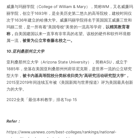
威廉与玛丽学院（College of William & Mary），简称WM，又名威廉玛
丽学院，创立于1693年，是全美历史第二悠久的高等院校，建校时间仅
次于1636年建立的哈佛大学。威廉玛丽学院得名于英国国王威廉三世和
玛丽二世，是一所有着“美国母校”美誉的一流高等学府，
以精英教育著
称，
自美国建国以来一直享有非常高的名望。该校的硬件和软件环境都
属一流，
被誉为公立常春藤名校之一。
10.亚利桑那州立大学
亚利桑那州立大学（Arizona State University），简称ASU，成立于
1885年，坐落在美国亚利桑那州州府菲尼克斯，是世界一流的公立研究
型大学，
被卡内基高等院校分类标准归类为“高研究活动研究型大学”，
2015至2019年间连续五年被《美国新闻与世界报道》评为美国最具创新
力的大学。
2022全美「最佳本科教学」排名Top 15
Refer：
https://www.usnews.com/best-colleges/rankings/national-