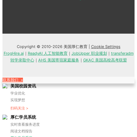
Copyright © 2010-2026 美国厚仁教育 |
Cookie Settings
FrogHire.ai
｜
ReadyAI 人工智能教育
｜
JobUpper 职业规划
｜
transferadm
转学录取中心
｜
AHS 美国寄宿家庭服务
｜
GKAC 美国高校高考联盟
联系我们 »
美国校园资讯
学业优化
实现梦想
扫码关注 >
厚仁学员系统
实时查看服务进度
阅读文档报告