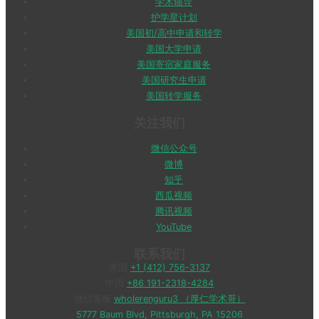
学术辅导
护学星计划
美国初/高中申请和转学
美国大学申请
美国寄宿家庭服务
美国研究生申请
美国转学服务
关注我们
微信公众号
微博
知乎
西瓜视频
腾讯视频
YouTube
联系我们
美国
+1 (412) 756-3137
中国
+86 191-2318-4284
微信客服
wholerenguru3 （厚仁学术哥）
5777 Baum Blvd, Pittsburgh, PA 15206