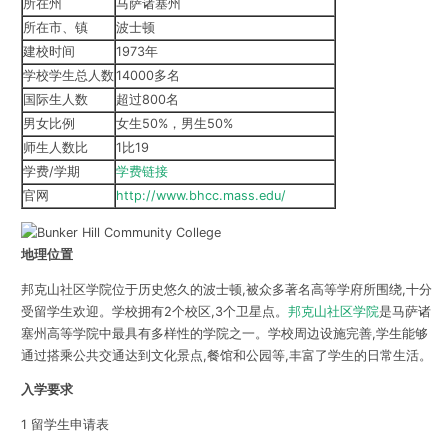
所在州
马萨诸塞州
所在市、镇
波士顿
建校时间
1973年
学校学生总人数
14000多名
国际生人数
超过800名
男女比例
女生50%，男生50%
师生人数比
1比19
学费/学期
学费链接
官网
http://www.bhcc.mass.edu/
地理位置
邦克山社区学院位于历史悠久的波士顿,被众多著名高等学府所围绕,十分
受留学生欢迎。学校拥有2个校区,3个卫星点。
邦克山社区学院
是马萨诸
塞州高等学院中最具有多样性的学院之一。学校周边设施完善,学生能够
通过搭乘公共交通达到文化景点,餐馆和公园等,丰富了学生的日常生活。
入学要求
1 留学生申请表