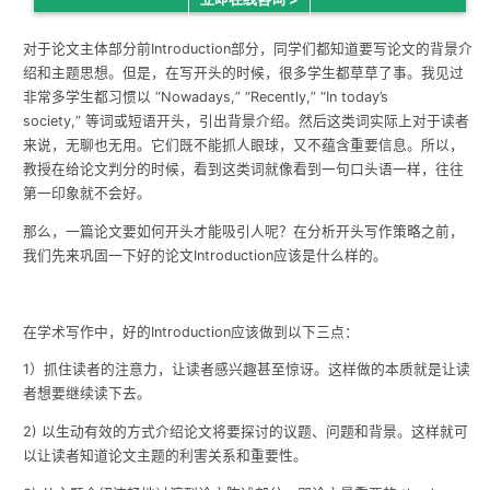
对于论文主体部分前
Introduction
部分，同学们都知道要写论文的背景介
绍和主题思想。但是，在写开头的时候，很多学生都草草了事。我见过
非常多学生都习惯以
“
Nowadays,
”
“
Recently,
”
“
In today’s
society,
”
等词或短语开头，引出背景介绍。然后这类词实际上对于读者
来说，无聊也无用。它们既不能抓人眼球，又不蕴含重要信息。所以，
教授在给论文判分的时候，看到这类词就像看到一句口头语一样，往往
第一印象就不会好。
那么，一篇论文要如何开头才能吸引人呢？在分析开头写作策略之前，
我们先来巩固一下好的论文Introduction应该是什么样的。
在学术写作中，好的
Introduction
应该做到以下三点：
1
）抓住读者的注意力，让读者感兴趣甚至惊讶。这样做的本质就是让读
者想要继续读下去。
2)
以生动有效的方式介绍论文将要探讨的议题、问题和背景。这样就可
以让读者知道论文主题的利害关系和重要性。