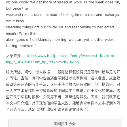
vicious cycle: We get more stressed at work as the week goes on,
but once the
weekend rolls around, instead of taking time to rest and recharge,
we’re busy
checking things off our to-do list and responding to neglected
emails. When the
alarm goes off on Monday morning, we start yet another week
feeling depleted.
”
文章来源：
https://www.huffpost.com/entry/weekend-rituals-of-
hig_n_3640661?utm_hp_ref=healthy-living
综上所述，问句、惊人数据、一般陈述和假设情况是写作中最常见的开
头写法。当然，有同学应该还会学到过以轶事趣闻、名人名言、或幽默
反讽等来开头的写作手法，这些手法当然也是有效的。但可惜的是，对
于大学学术写作处于初级阶段的中国留学生来说，由于文化的差异，这
些开头手法有时候学生会使用不当，甚至适得其反。因此，我们就不在
本文中再介绍。对于现阶段的学生来说，能够完全掌握本文中提到的四
个开头写法，就足以创作出吸引读者的论文开头了。
美国招生协会