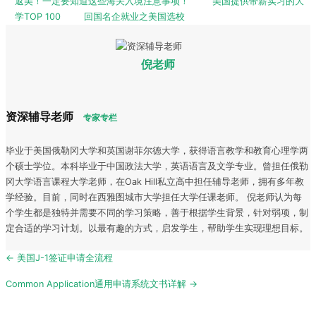
返美！一定要知道这些海关入境注意事项！
美国提供带薪实习的大
学TOP 100
回国名企就业之美国选校
倪老师
资深辅导老师
专家专栏
毕业于美国俄勒冈大学和英国谢菲尔德大学，获得语言教学和教育心理学两
个硕士学位。本科毕业于中国政法大学，英语语言及文学专业。曾担任俄勒
冈大学语言课程大学老师，在Oak Hill私立高中担任辅导老师，拥有多年教
学经验。目前，同时在西雅图城市大学担任大学任课老师。 倪老师认为每
个学生都是独特并需要不同的学习策略，善于根据学生背景，针对弱项，制
定合适的学习计划。以最有趣的方式，启发学生，帮助学生实现理想目标。
Post
← 美国J-1签证申请全流程
navigation
Common Application通用申请系统文书详解 →