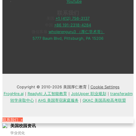
YouTube
联系我们
美国
+1 (412) 756-3137
中国
+86 191-2318-4284
微信客服
wholerenguru3 （厚仁学术哥）
5777 Baum Blvd, Pittsburgh, PA 15206
Copyright © 2010-2026 美国厚仁教育 |
Cookie Settings
FrogHire.ai
｜
ReadyAI 人工智能教育
｜
JobUpper 职业规划
｜
transferadm
转学录取中心
｜
AHS 美国寄宿家庭服务
｜
GKAC 美国高校高考联盟
联系我们 »
美国校园资讯
学业优化