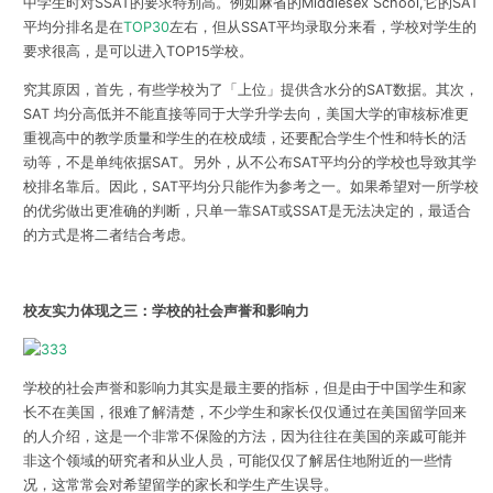
中学生时对SSAT的要求特别高。例如麻省的Middlesex School,它的SAT
平均分排名是在
TOP30
左右，但从SSAT平均录取分来看，学校对学生的
要求很高，是可以进入TOP15学校。
究其原因，首先，有些学校为了「上位」提供含水分的SAT数据。其次，
SAT 均分高低并不能直接等同于大学升学去向，美国大学的审核标准更
重视高中的教学质量和学生的在校成绩，还要配合学生个性和特长的活
动等，不是单纯依据SAT。另外，从不公布SAT平均分的学校也导致其学
校排名靠后。因此，SAT平均分只能作为参考之一。如果希望对一所学校
的优劣做出更准确的判断，只单一靠SAT或SSAT是无法决定的，最适合
的方式是将二者结合考虑。
校友实力体现之三：学校的社会声誉和影响力
学校的社会声誉和影响力其实是最主要的指标，但是由于中国学生和家
长不在美国，很难了解清楚，不少学生和家长仅仅通过在美国留学回来
的人介绍，这是一个非常不保险的方法，因为往往在美国的亲戚可能并
非这个领域的研究者和从业人员，可能仅仅了解居住地附近的一些情
况，这常常会对希望留学的家长和学生产生误导。