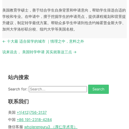
美国教育学硕士，善于结合学生自身背景和申请意向，帮助学生筛选合适的
学校和专业。在申请中，擅于挖掘学生的申请亮点，提供课程规划和背景提
升建议，制定转学最优方案。帮助众多学生申请到包含约翰霍普金斯大学、
加州大学洛杉矶分校、纽约大学等美国名校。
Post
← 十大最 适合留学的城市 ｜情理之中，意料之外
navigation
说来说去， 美国转学申请 其实就靠这三点 →
站内搜索
Search for:
联系我们
美国
+1(412)756-3137
中国
+86 191-2318-4284
微信客服
wholerenguru3 （厚仁学术哥）