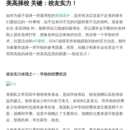
美高择校 关键：校友实力！
如何为孩子选择一所最理想的
美国高中
，是所有决定送孩子赴美的家长
们最惦记的一件事情，似乎总有问不完的问题和查不完的资料。很多家
长在 美高择校 时，都希望自己能做到最周全，所以通常会不断的向各种
熟人朋友老师打听，搜集各种边边角角的信息，然后将一个学校的学
术，社团活动和
AP课程
，SSAT成绩等所有能获取到的的官方信息，都作
为衡量和选择一所学校的参考因素，然而，却极少有家长会在意这个另
类而高效的体现一所美高品质的因素—–校友实力！
校友实力体现之一：学校的经费状况
美国私立寄宿高中都有校务基金，是由学校筹款、校友捐赠以及投资收
益所建立。校务基金少则100多万美元，多则8亿多美元。而学校的经费
多少在择校时也很有参考价值，美国私立中学的经费来源主要是两个方
面：捐赠和学费。这其中捐赠占了主要部分。捐赠的主要来源可能是教
会，慈善机构，学生家长，校友。
从校务基金可以看到校方的财力、实力、稳定等，更反映出校友的多少