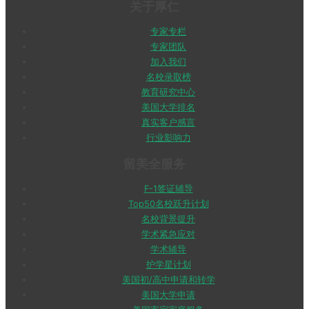
关于厚仁
专家专栏
专家团队
加入我们
名校录取榜
教育研究中心
美国大学排名
真实客户感言
行业影响力
留美全服务
F-1签证辅导
Top50名校跃升计划
名校背景提升
学术紧急应对
学术辅导
护学星计划
美国初/高中申请和转学
美国大学申请