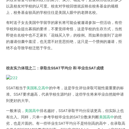
以及校友对学校的认可度。校友对学校回馈就反映在校务基金的规模
上，校务基金较高的学校往往是美国人眼中的老牌名校。
有时送子女去美国中学留学的家长将可能会被邀请参加一些活动，有些
学校则会提出募捐的要求，不要觉得奇怪，这是学校的生存方式，当然
即使在名校中也不乏家长「花钱买入学」的桉例。而如果你接到了这样
的邀请但囊中羞涩，也无需不好意思拒绝，这只是一个惯例的邀请，拒
绝不会导致学校迁怒于学生。
校友实力体现之二：录取生SSAT平均分 和 毕业生SAT成绩
SSAT相当于
美国私立高中
的中考，这是学生评估录取可能性最重要的标
准。SSAT要求越高，代表学校生源约好，这些学生将来毕业自然能申请
到更好的大学。
一般来说，
美国高中
排名越好，SSAT录取平均分应该更高，但实际上也
有出入。同样，只单一参考学校毕业生的SAT分数来判断
美国高中
的优
劣，也是片面的。有一些毕业生SAT平均分不是特别高的高中，在录取高