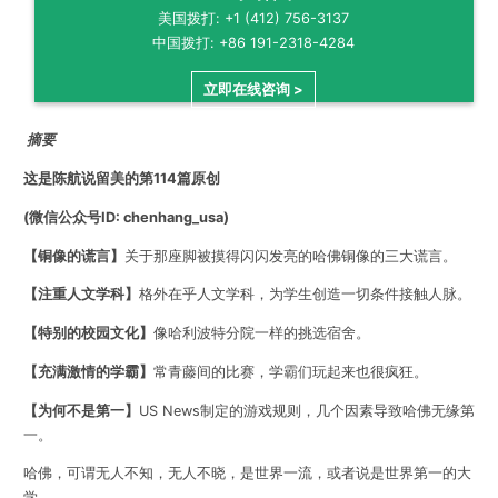
美国拨打: +1 (412) 756-3137
中国拨打: +86 191-2318-4284
立即在线咨询 >
摘要
这是陈航说留美的第114篇原创
(微信公众号ID: chenhang_usa)
【铜像的谎言】
关于那座脚被摸得闪闪发亮的哈佛铜像的三大谎言。
【注重人文学科】
格外在乎人文学科，为学生创造一切条件接触人脉。
【特别的校园文化】
像哈利波特分院一样的挑选宿舍。
【充满激情的学霸】
常青藤间的比赛，学霸们玩起来也很疯狂。
【为何不是第一】
US News制定的游戏规则，几个因素导致哈佛无缘第
一。
哈佛，可谓无人不知，无人不晓，是世界一流，或者说是世界第一的大
学。