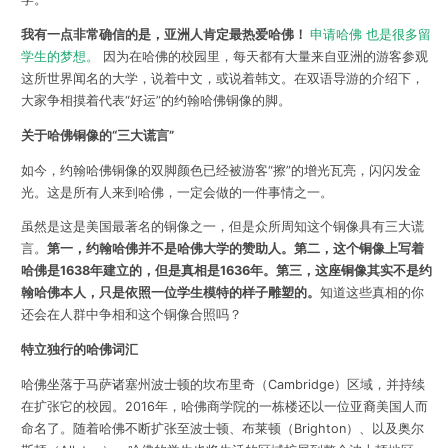
我有一点非常确信的是，亚洲人肯定最热爱哈佛！
申请哈佛 也是很多留
学生的梦想。
因为在哈佛的校园里，每天都有大量来自亚洲的游客参观
这所世界闻名的大学，说着中文，或说着韩文。在双语导游的介绍下，
大家争相摸着代表“好运”的约翰哈佛铜像的脚。
关于哈佛铜像的“三大谎言”
如今，约翰哈佛铜像的双脚颜色已经被游客“擦”的增光瓦亮，闪闪发金
光。这是所有人来到哈佛，一定会做的一件事情之一。
虽然是这是美国最著名的铜像之一，但是众所周知这个铜像具有三大谎
言。
第一，约翰哈佛并不是哈佛大学的赞助人。第二，这个铜像上写着
哈佛是1638年建立的，但是真相是1636年。第三，这座铜像其实不是约
翰哈佛本人，只是依照一位学生模特的样子雕塑的。
知道这些真相的你
还会在人群中争相和这个铜像合照吗？
特立独行的哈佛词汇
哈佛坐落于马萨诸塞州波士顿的坎布里奇（Cambridge）区域，并持续
在扩张它的校园。2016年，哈佛商学院的一栋楼还以一位亚裔美国人而
命名了。随着哈佛不断扩张至波士顿、布莱顿（Brighton）、以及奥尔