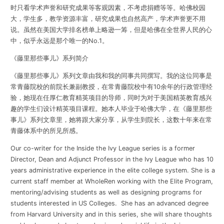
时只看学术声誉和研究成果等客观因素，不考虑捐赠等等。哈佛校园
大，学生多，教学资源丰富，研究成果也自然高产，学术声誉更不用
说。虽然在美国大学排名榜单上略逊一筹，但是哈佛在全世界人民的心
中，似乎永远是那个唯一的No.1。
《藤里那些事儿》系列简介
《藤里那些事
儿》系列文章由我和我的同事共同撰写。我的这位同事是
常青藤院校的前院长兼副教授，在常青藤院校中有10余年的行政管理经
验，她现在任厚仁教育精英项目的导师，同时为对于美国精英教育感兴
趣的学生们设计精英项目课程。她本人毕业于哈佛大学，在《藤里那些
事儿》系列文章里，她将跟大家分享，从学生到院长，这数十年来在常
青藤体系中的所见所感。
Our co-writer for the Inside the Ivy League series is a former
Director, Dean and Adjunct Professor in the Ivy League who has 10
years administrative experience in the elite college system. She is a
current staff member at WholeRen working with the Elite Program,
mentoring/advising students as well as designing programs for
students interested in US Colleges. She has an advanced degree
from Harvard University and in this series, she will share thoughts