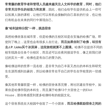
常青藤的教育学者和管理人员越来越关注人文科学的教育，同时，他们
非常关注学生的创造力和发展
，因此，他们会给学生提供机会上一些可
以拓展人脉的课程，让他们可以有机会接触到自己喜欢的行业，也让他
们有机会在未来的同行中展现自己。
像“哈利波特分院”一样，挑选宿舍
虽然哈佛坐落在城市里，但是哈佛的主校区却是在安逸的哈佛广场。即
使到了晚上，这里也会有很多人在行走。
而且如果你到了哈佛，却没有
去J.P. Licks买个冰淇淋，这段旅程就算不上圆满。
哈佛不仅提供不同的
校车线路去往各个分校区，而且还可以在夜间接送学生，像之前我们讲
过的宾大一样，哈佛也是有自己的警力的。
像哈佛这样的世界一流名校，是非常为自己丰富又杰出的本科生和研究
生生源而感到自豪的，所以哈佛非常在乎自己的学生在学校里的一切感
受。
像其他常青藤联盟一样，哈佛的宿舍体系完整，将社区建在学校中。如
果你是哈佛学院的本科生，而且属于哈佛13个大宿舍之一的Eliot
House，那你将感受到更多哈佛特有的校园文化。
这个宿舍系统在大校园中创造了一个小团体，
而且哈佛鼓励宿舍之间的