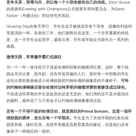
竞争关系，荣辱与共，所以每一个小宿舍都有自己的传统。
Eliot House
的就拥有Evening with Champions公共慈善非营利委员会，为Dana-
Farber（丹娜法伯）癌症研究所筹款。
Housing Day在春天举行，学生在这天被挑选至各个宿舍，就像哈利波特
里面演的一样。未来的三年，他们都将住在这里。一个非常重要的传统
是，这一天学生会起很早，盛装出席，学长或学姐会为新生出一系列的
难题。
激情无限，常青藤学霸们也疯狂
另一个一年一度传统日子就是哈佛和耶鲁的橄榄球比赛。这时，整个校
园会充斥比赛，恶作剧，还有奇装异服的人们。曾经有一年耶鲁的学生
还在比赛前夜偷偷进入哈佛校园把约翰哈佛的铜像弄的不像样子。
可怜
的约翰哈佛铜像还曾在哈佛对达特茅斯的橄榄球赛前被惨泼成过绿色。
不知道达特茅斯的学生是故意的还是无意的，他们用的还不是水能洗掉
的颜料，最终花了几千美金才让约翰哈佛铜像重现光彩。
还有一个不得不提的哈佛活动，就是疯狂的Primal Scream。这是一场环
绕校园的裸奔，发生在每一个学期末。
学生是为了庆祝学期的结束在校
园里奔跑，嚎叫宣泄。虽然常青藤是高教育素质的象征，但是他们还有
像孩子一样疯狂的一面的。