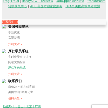
FrogHire.ai
｜
ReadyAI 人工智能教育
｜
JobUpper 职业规划
｜
transferadm
转学录取中心
｜
AHS 美国寄宿家庭服务
｜
GKAC 美国高校高考联盟
联系我们 »
美国校园资讯
学业优化
实现梦想
扫码关注 >
厚仁学员系统
实时查看服务进度
阅读文档报告
厚仁学员系统
扫码关注 >
联系我们
微信24小时在线客服
美国中国8大办公室
扫码关注 >
匹兹堡｜旧金山｜北京｜广州