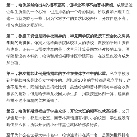
第一，哈佛虽然给出A的概率更高，但毕业率却不如普林斯顿。
成绩是验
证学生质量的一个标准，也是排名的一个考虑因素。所以像加州理工在
这一点就更吃亏一些，因为它对学生的要求比较严格，分数自然不高，
排名也就随之受影响。
第二，教授工资也是因学校而异的，毕竟商学院的教授工资会比文科类
学院的高得多。
像宾大这样商学院比较壮大的学校，教授的平均工资自
然也高。还有一点需要注意的是，这里只计算美国本科教授的工资。医
学院是没有本科的，哈佛和斯坦福即使医学院再好，在这里也没有成为
加分项。
第三，校友捐款比例是指捐款的学生在整体学生中的比重。
私立学校收
到的捐款向来是比公立学校多的。所以前20名的学校都是私立学校，这
也不足为奇。既然比的是捐款比例，虽然哈佛和普林斯顿每年都会收到
很多的捐款，但是哈佛毕竟校园大学生多，捐款按照比例一算，也就自
然拼不过小而精的普林斯顿了。
第四，哈佛和斯坦福由于学生众多，开设大班的频率也就高很多
，公开
课也是一种，都是大教室。而普林斯顿拥有相对小的校园，学生也没有
哈佛那么多，所以开设的小班课堂也就比哈佛多得多。
至于为什么在世界大学排名中，哈佛通常排在第一名，是因为世界排名