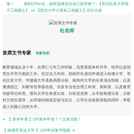
项！
收到Offer后，如何选择适合自己的学校？–【哥伦比亚大学电
子工程硕士】 vs 【西北大学计算机工程硕士】对比分析
杜老师
首席文书专家
专家专栏
教育领域从业十年，在厚仁七年工作经验，负责美国本科升学、转学以及研
究生升学方面的工作。在过去几年间，协助学生成功申请进入哈佛大学、哥
伦比亚大学、华盛顿大学圣路易斯分校、南加州大学的全美顶尖院校，以及
澳洲国立、剑桥等世界级名校。涉及专业包含理工科类、商科类、以及教育
传媒等社科类。擅长从学生角度出发，分析优劣势；从学校角度出发，分析
对方招生需求，从而做到精准定校与定位，让学生在收获录取的同时，争取
进入到最心仪的大学。
Post
← 【 美本申请 】DIY美本申请？？太多坑啦！
navigation
【 南佛罗里达大学 】USF申诉复学指南 →