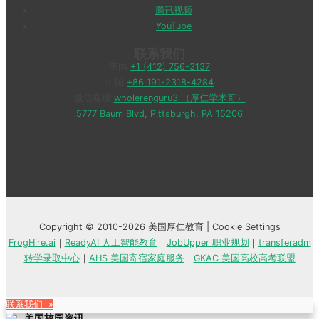
腾讯视频
YouTube
联系我们
美国
+1 (412) 756-3137
中国
+86 191-2318-4284
微信客服
wholerenguru3 （厚仁学术哥）
5777 Baum Blvd, Pittsburgh, PA 15206
Copyright © 2010-2026 美国厚仁教育 |
Cookie Settings
FrogHire.ai
｜
ReadyAI 人工智能教育
｜
JobUpper 职业规划
｜
transferadm
转学录取中心
｜
AHS 美国寄宿家庭服务
｜
GKAC 美国高校高考联盟
联系我们 »
美国校园资讯