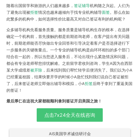
随着出国留学和旅游的人们越来越多，
签证辅导
机构随之兴起。人们为
了避免出现被
拒签
情况也越来越倾向于找专业机构辅导
面签
。那么在如
此繁多的机构中，如何选择性价比最高又对自己签证有利的机构呢？
众多辅导机构先看服务质量。服务质量是辅导机构生存的根本，在选择
确定一个机构前，首先接触的都是前期咨询老师，在客户提出有关问题
时，前期老师能否尽快做出专业回答和引导决定着客户是否选择进行下
一步服务的关键衡量点。一个专业的辅导机构是由环环相扣的多个部门
结合在一起的，所以当您进入服务后，不论出现什么紧急情况和问题，
都会有专业老师帮您排忧解难。之前留学君收到咨询，学生A因为在西部
某大学成绩差
被开除
，后来找到我们帮忙转学后便消失了。我们以为小A
已经重返校园，结果快要开学的时候小A急忙找到我们说自己签证被拒
了，后来签证老师立即做出辅导和模拟，小A
拒签
后终于拿到了重返美国
的签证！
最后厚仁在这祝大家都能顺利拿到签证开启美国之旅！
点击7x24全天在线咨询
AIS美国学术诚信研讨会