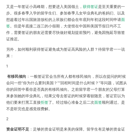
又是一年签证小高峰期，想要进入美国领土，
获得签证
是至关重要的一
步。很多春季入学的留学生们、参加春季儿女毕业典礼的爸妈们、以及
想趁着过年出国旅游放松的上班族们都会在年底到年初这段时间申请
面
签
。但是年底接二连三的小假期，大使馆在中国和美国节假日均不工
作，需要签证的朋友还需要尽快做好规划提前预约，避免因拖延导致签
证推迟。
另外，如何顺利获得签证避免成为签证高风险的人群？待留学君一一说
来：
1
有移民倾向
：一般签证官会当所有人都有移民倾向，所以在提问的时候
会问一些“你为什么要到美国？”“回程时间是什么时候？”等问题，试图从
你的回答中看你是否真的有移民倾向。之前留学君一个朋友的父母打算
来参加她的毕业典礼，结果父母去签证的时候穿着较随意，签证官以为
他们要来打黑工直接
拒签
了。经过细心准备之后二次
面签
顺利通过。是
不是听完也是感觉很费解。
2
资金证明不足
：足够的资金证明是来美的保障。留学生有足够的资金证