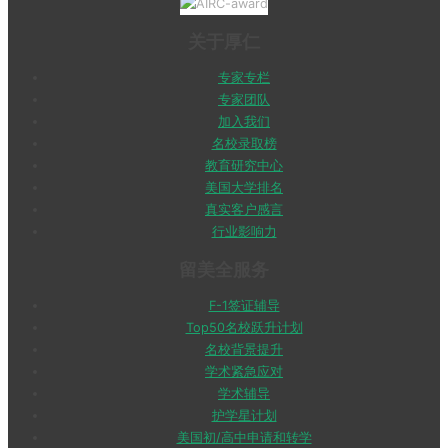
关于厚仁
专家专栏
专家团队
加入我们
名校录取榜
教育研究中心
美国大学排名
真实客户感言
行业影响力
留美全服务
F-1签证辅导
Top50名校跃升计划
名校背景提升
学术紧急应对
学术辅导
护学星计划
美国初/高中申请和转学