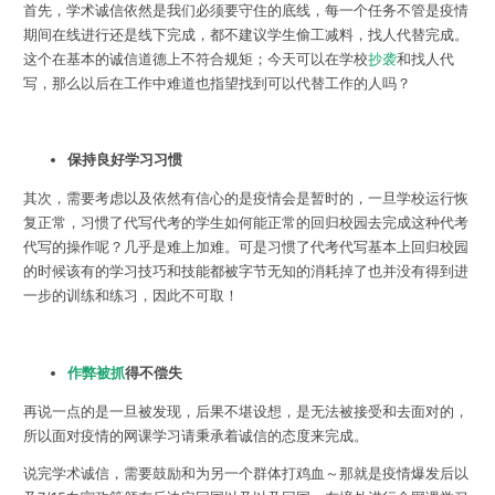
首先，学术诚信依然是我们必须要守住的底线，每一个任务不管是疫情
期间在线进行还是线下完成，都不建议学生偷工减料，找人代替完成。
这个在基本的诚信道德上不符合规矩；今天可以在学校
抄袭
和找人代
写，那么以后在工作中难道也指望找到可以代替工作的人吗？
保持良好学习习惯
其次，需要考虑以及依然有信心的是疫情会是暂时的，一旦学校运行恢
复正常，习惯了代写代考的学生如何能正常的回归校园去完成这种代考
代写的操作呢？几乎是难上加难。可是习惯了代考代写基本上回归校园
的时候该有的学习技巧和技能都被字节无知的消耗掉了也并没有得到进
一步的训练和练习，因此不可取！
作弊被抓
得不偿失
再说一点的是一旦被发现，后果不堪设想，是无法被接受和去面对的，
所以面对疫情的网课学习请秉承着诚信的态度来完成。
说完学术诚信，需要鼓励和为另一个群体打鸡血～那就是疫情爆发后以