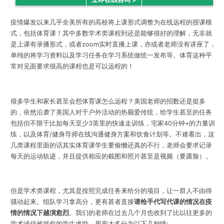
疫情爆发以来几乎全美所有的高校将上课形式调整为在线远程的授课模
式，包括体育课！其中多数学术类课程到还是能够很好的理解，无非就
是上课有录播形式，或者zoom实时直播上课，亦或者老师没有讲座了，
单纯的将学习资料以及学习任务在学习系统做统一发布等。体育这种平
常对见面要求很高的课程也是可以远程的！
很多学生和家长甚至会想体育课怎么远程？美国老师的招数还是挺多
的，依然沿袭了美国人对于户外活动的热额爱传统，给学生甚至的任务
包括但不限于比如每天至少3英里的快速走训练，宅家40分钟+的力量训
练，以及体育/健身导师在线沟通健身方案和饮食计划等。不难看出，这
几类课程里面的话其实体育课学生要偷懒还真的不行，老师会要求记录
每天的运动轨迹，并且提供相应的截图和照片甚至是视频（要露脸）。
但是学术类课程，尤其是按照完成任务来给分的项目，让一群人不由得
骚动起来。组队学习拿高分，更有甚者直接
请枪手代写代课的情况在疫
情的情况下越演愈烈
。我们的老师在过去几个月也收到了比以往更多的
学术诚信被抓包的学生求助。里面大多分为以下几种情: