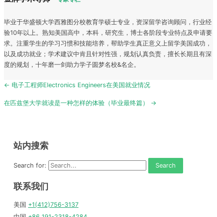
毕业于华盛顿大学西雅图分校教育学硕士专业，资深留学咨询顾问，行业经
验10年以上。熟知美国高中，本科，研究生，博士各阶段专业特点及申请要
求。注重学生的学习习惯和技能培养，帮助学生真正意义上留学美国成功，
以及成功就业；学术建议中肯且针对性强，规划认真负责，擅长长期且有深
度的规划，十年磨一剑助力学子圆梦名校&名企。
Post
← 电子工程师Electronics Engineers在美国就业情况
navigation
在匹兹堡大学就读是一种怎样的体验（毕业最终篇） →
站内搜索
Search for:
联系我们
美国
+1(412)756-3137
中国
+86 191-2318-4284