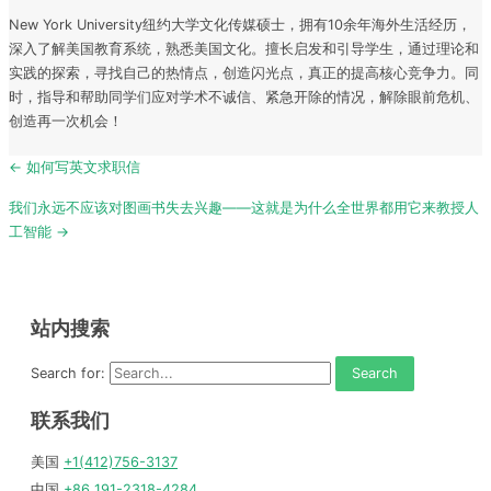
New York University纽约大学文化传媒硕士，拥有10余年海外生活经历，
深入了解美国教育系统，熟悉美国文化。擅长启发和引导学生，通过理论和
实践的探索，寻找自己的热情点，创造闪光点，真正的提高核心竞争力。同
时，指导和帮助同学们应对学术不诚信、紧急开除的情况，解除眼前危机、
创造再一次机会！
Post
← 如何写英文求职信
navigation
我们永远不应该对图画书失去兴趣——这就是为什么全世界都用它来教授人
工智能 →
站内搜索
Search for:
联系我们
美国
+1(412)756-3137
中国
+86 191-2318-4284