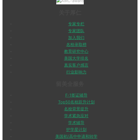
关于厚仁
专家专栏
专家团队
加入我们
名校录取榜
教育研究中心
美国大学排名
真实客户感言
行业影响力
留美全服务
F-1签证辅导
Top50名校跃升计划
名校背景提升
学术紧急应对
学术辅导
护学星计划
美国初/高中申请和转学