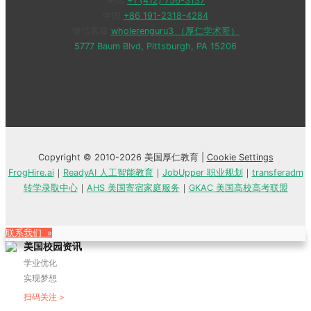
美国
+1 (412) 756-3137
中国
+86 191-2318-4284
微信客服
wholerenguru3 （厚仁学术哥）
5777 Baum Blvd, Pittsburgh, PA 15206
Copyright © 2010-2026 美国厚仁教育 |
Cookie Settings
FrogHire.ai
｜
ReadyAI 人工智能教育
｜
JobUpper 职业规划
｜
transferadm
转学录取中心
｜
AHS 美国寄宿家庭服务
｜
GKAC 美国高校高考联盟
联系我们 »
美国校园资讯
学业优化
实现梦想
扫码关注 >