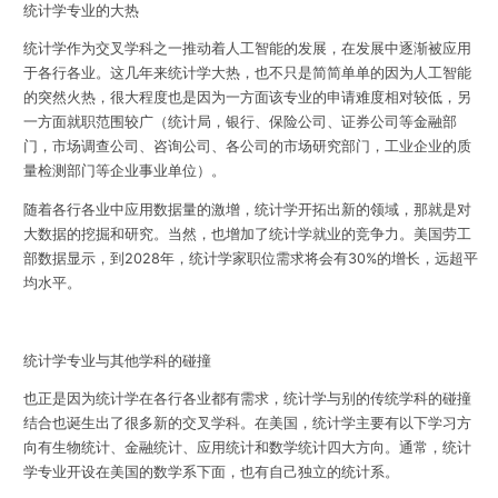
统计学专业的大热
统计学作为交叉学科之一推动着人工智能的发展，在发展中逐渐被应用
于各行各业。这几年来统计学大热，也不只是简简单单的因为人工智能
的突然火热，很大程度也是因为一方面该专业的申请难度相对较低，另
一方面就职范围较广（统计局，银行、保险公司、证券公司等金融部
门，市场调查公司、咨询公司、各公司的市场研究部门，工业企业的质
量检测部门等企业事业单位）。
随着各行各业中应用数据量的激增，统计学开拓出新的领域，那就是
对
大数据的挖掘和研究
。当然，也增加了统计学就业的竞争力。美国劳工
部数据显示，到2028年，统计学家职位需求将会有30%的增长，远超平
均水平。
统计学专业与其他学科的碰撞
也正是因为统计学在各行各业都有需求，统计学与别的传统学科的碰撞
结合也诞生出了很多新的
交叉学科
。在美国，统计学主要有以下学习方
向有
生物统计、金融统计、应用统计和数学统计四大方向
。通常，统计
学专业开设在美国的数学系下面，也有自己独立的统计系。