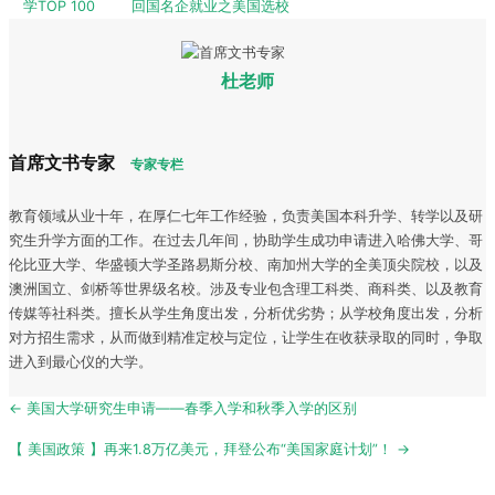
学TOP 100
回国名企就业之美国选校
杜老师
首席文书专家
专家专栏
教育领域从业十年，在厚仁七年工作经验，负责美国本科升学、转学以及研
究生升学方面的工作。在过去几年间，协助学生成功申请进入哈佛大学、哥
伦比亚大学、华盛顿大学圣路易斯分校、南加州大学的全美顶尖院校，以及
澳洲国立、剑桥等世界级名校。涉及专业包含理工科类、商科类、以及教育
传媒等社科类。擅长从学生角度出发，分析优劣势；从学校角度出发，分析
对方招生需求，从而做到精准定校与定位，让学生在收获录取的同时，争取
进入到最心仪的大学。
Post
← 美国大学研究生申请——春季入学和秋季入学的区别
navigation
【 美国政策 】再来1.8万亿美元，拜登公布“美国家庭计划”！ →