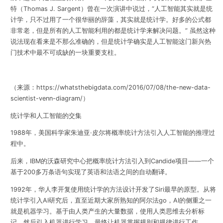
特（Thomas J. Sargent）曾在一次演讲中说过，“人工智能其实就是统
计学，只不过用了一个很华丽的辞藻，其实就是统计学。好多的公式都
非常老，但是所有的人工智能利用的都是统计学来解决问题。” 虽然这种
说法现在看来是不那么准确的，但是
统计学确实是人工智能这门新兴热
门技术中最不可或缺的一块重要支柱
。
（来源：
https://whatsthebigdata.com/2016/07/08/the-new-data-
scientist-venn-diagram/
）
统计学和人工智能的交集
1988年，美国科学家朱迪亚·皮尔将概率统计方法引入人工智能的推理过
程中。
后来，IBM的沃森研究中心把概率统计方法引入到Candide项目——一个
基于200多万条语句实现了英语和法语之间的自动翻译。
1992年，华人李开复使用统计学的方法设计开发了Siri最早的原型。从将
统计学引入AI研究后，直至近期大家所熟知的阿尔法go，AI的侧重之一
就是机器学习。基于由人类产生的大量数据，使用人类思维去分析标
记，然后引入机器进行学习，最终让机器掌握规则和规律进行工作。