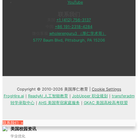
YouTube
联系我们
美国
+1 (412) 756-3137
中国
+86 191-2318-4284
微信客服
wholerenguru3 （厚仁学术哥）
5777 Baum Blvd, Pittsburgh, PA 15206
Copyright © 2010-2026 美国厚仁教育 |
Cookie Settings
FrogHire.ai
｜
ReadyAI 人工智能教育
｜
JobUpper 职业规划
｜
transferadm
转学录取中心
｜
AHS 美国寄宿家庭服务
｜
GKAC 美国高校高考联盟
联系我们 »
美国校园资讯
学业优化