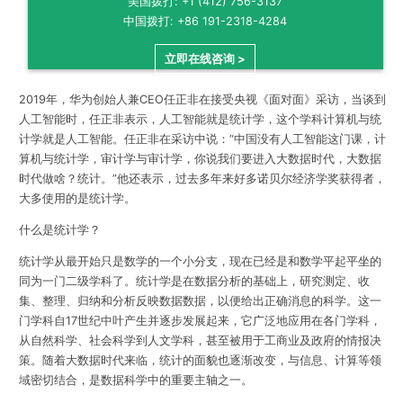
美国拨打: +1 (412) 756-3137
中国拨打: +86 191-2318-4284
立即在线咨询 >
2019年，华为创始人兼CEO任正非在接受央视《面对面》采访，当谈到
人工智能时，任正非表示，
人工智能就是统计学，这个学科计算机与统
计学就是人工智能
。任正非在采访中说：“中国没有人工智能这门课，计
算机与统计学，审计学与审计学，你说我们要进入大数据时代，大数据
时代做啥？统计。”他还表示，过去多年来好多诺贝尔经济学奖获得者，
大多使用的是统计学。
什么是统计学？
统计学从最开始只是数学的一个小分支，现在已经是和数学平起平坐的
同为一门二级学科了。
统计学是在数据分析的基础上，研究测定、收
集、整理、归纳和分析反映数据数据，以便给出正确消息的科学
。这一
门学科自17世纪中叶产生并逐步发展起来，它广泛地应用在各门学科，
从自然科学、社会科学到人文学科，甚至被用于工商业及政府的情报决
策。随着大数据时代来临，统计的面貌也逐渐改变，与信息、计算等领
域密切结合，是数据科学中的重要主轴之一。