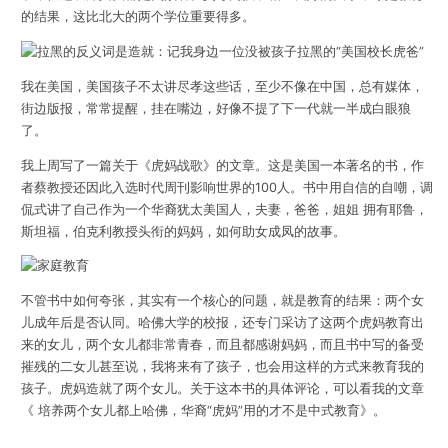
的结果，这比北大的两个学位重要得多。
我在美国，美国孩子不太讲尽孝这些话，至少不像在中国，总有媒体，
街边版报，常常提醒，挂在嘴边，好像不提了下一代就一半成白眼狼
了。
我上周写了一篇关于《虎妈战歌》的文章。这是美国一本著名的书，作
者蔡教授还因此入选时代周刊影响世界的100人。书中用自信的自嘲，调
侃式讲了自己作为一个华裔犹太美国人，夫妻，爸爸，姐姐 拥有耶鲁，
斯坦福，伯克利教授头衔的妈妈，如何助女成凤的故事。
不管书中如何夸张，其实有一个核心的问题，就是教育的结果：两个女
儿成年后是否认同。哈佛大学的校报，还专门采访了这两个虎妈教育出
来的女儿，两个女儿都非常青春，而且都感谢妈妈，而且书中写的备受
摧残的二女儿甚至说，我将来有了孩子，也会用这样的方式来教育我的
孩子。虎妈造就了两个女儿。关于这本书的具体评论，可以看我的文章
《 培养两个女儿都上哈佛，华裔“虎妈”用的才不是中式教育》。