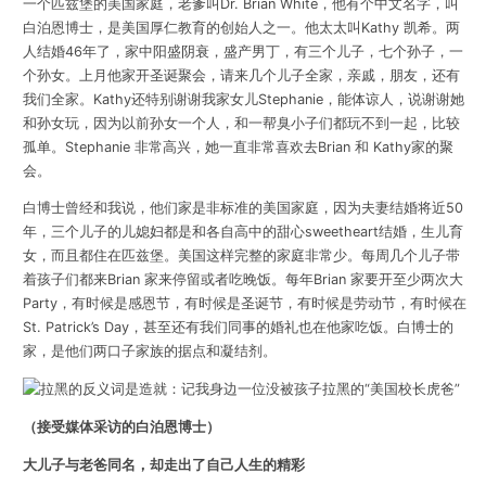
一个匹兹堡的美国家庭，老爹叫Dr. Brian White，他有个中文名字，叫
白泊恩博士，是美国厚仁教育的创始人之一。他太太叫Kathy 凯希。两
人结婚46年了，家中阳盛阴衰，盛产男丁，有三个儿子，七个孙子，一
个孙女。上月他家开圣诞聚会，请来几个儿子全家，亲戚，朋友，还有
我们全家。Kathy还特别谢谢我家女儿Stephanie，能体谅人，说谢谢她
和孙女玩，因为以前孙女一个人，和一帮臭小子们都玩不到一起，比较
孤单。Stephanie 非常高兴，她一直非常喜欢去Brian 和 Kathy家的聚
会。
白博士曾经和我说，他们家是非标准的美国家庭，因为夫妻结婚将近50
年，三个儿子的儿媳妇都是和各自高中的甜心sweetheart结婚，生儿育
女，而且都住在匹兹堡。美国这样完整的家庭非常少。每周几个儿子带
着孩子们都来Brian 家来停留或者吃晚饭。每年Brian 家要开至少两次大
Party，有时候是感恩节，有时候是圣诞节，有时候是劳动节，有时候在
St. Patrick’s Day，甚至还有我们同事的婚礼也在他家吃饭。白博士的
家，是他们两口子家族的据点和凝结剂。
（接受媒体采访的白泊恩博士）
大儿子与老爸同名，却走出了自己人生的精彩