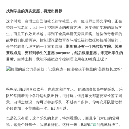
找到学生的真实意愿，再定出目标
这个时候，白博士自己做校长的学校里，有一位老师史蒂文库帕，正在
带领一批老师，运用一个控制理论的教育方法，改变他们学校的落后学
生，而且工作效果卓越，得到了全美年度优秀教师奖。这位传奇老师的
故事我们以后再讲。控制理论是教育泰斗斯坦福的教授格拉斯创建的，
是当代教育心理学的一个重要流派，
斯坦福还有一个格拉斯学院。其主
要观点是，要找到学生的意愿 purpose，然后根据意愿，来定出学生的
目标。
白博士想，我能不能把这个控制理论用在BJ教育上呢？
爸爸发现BJ很喜欢吹号，也喜欢和同学玩。他很想参加高中的乐队，乐
队经常随着高中各种运动队出行，很好玩，但是每次都需要家长签字同
意。白博士就说，你可以参加乐队，不过有个条件。你每次乐队活动都
必须参加，不能缺勤一次。BJ说可以。
也是苍天有眼，这个乐队的老师，特别看重BJ，而且专门对BJ的父母
说，这是个好孩子，我很看好他。这样一来，BJ的
旷课
问题就解决了。