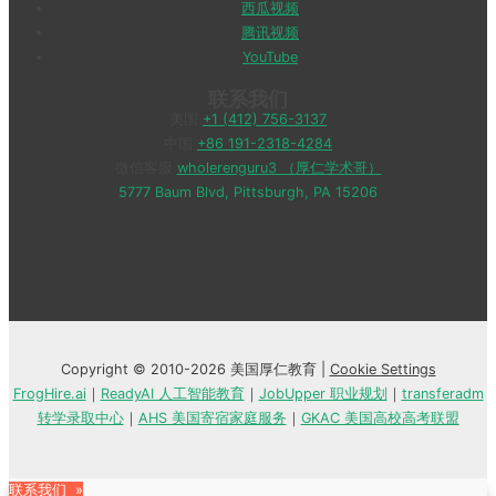
西瓜视频
腾讯视频
YouTube
联系我们
美国
+1 (412) 756-3137
中国
+86 191-2318-4284
微信客服
wholerenguru3 （厚仁学术哥）
5777 Baum Blvd, Pittsburgh, PA 15206
Copyright © 2010-2026 美国厚仁教育 |
Cookie Settings
FrogHire.ai
｜
ReadyAI 人工智能教育
｜
JobUpper 职业规划
｜
transferadm
转学录取中心
｜
AHS 美国寄宿家庭服务
｜
GKAC 美国高校高考联盟
联系我们 »