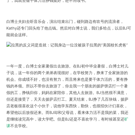
了，我就去做干体力活挣钱挺好，还不用读书。
白博士夫妇去听音乐会，演出结束出门，碰到路边有吹号的流浪者，
Kathy还专门回头给了他点钱。然后对白博士说，我们多给点，以后BJ可
能就会这样。
一年一度，白博士全家暑假出去旅游。在BJ初中毕业暑假，白博士对儿
子说，这一年你的两个弟弟表现很好，在学校努力，挣来了全家旅游的
机会。你成绩不好，也没有努力，而且将来也是要干体力活的，要有挣
钱的本领。所以不带你去旅游了，你去我一个朋友的披萨饼店打一个暑
假的工，挣钱归你，妈妈在家陪你，其他人去旅游。BJ当然很不满意，
但还是接受了，天天去披萨店打工。夏天结束，BJ挣了几百块钱，披萨
店老板很喜欢这个小伙子，说他学东西快，勤快，也很招伙计们喜欢，
希望他以后放假还来。而BJ却和父母说，看来体力活不是我的菜，我还
是继续读完高中，读大学吧。但是BJ还是不喜欢学习，有时候甚至还
旷
课
不去学校。