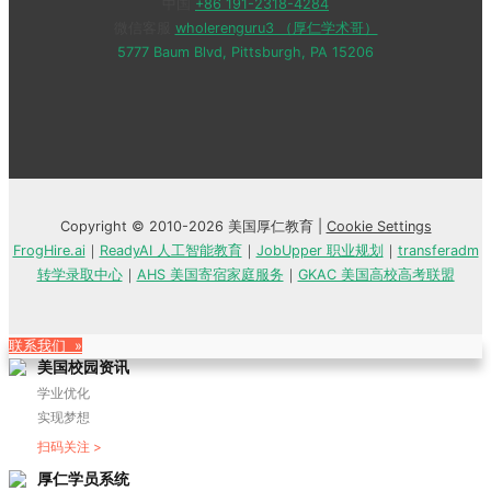
中国
+86 191-2318-4284
微信客服
wholerenguru3 （厚仁学术哥）
5777 Baum Blvd, Pittsburgh, PA 15206
Copyright © 2010-2026 美国厚仁教育 |
Cookie Settings
FrogHire.ai
｜
ReadyAI 人工智能教育
｜
JobUpper 职业规划
｜
transferadm
转学录取中心
｜
AHS 美国寄宿家庭服务
｜
GKAC 美国高校高考联盟
联系我们 »
美国校园资讯
学业优化
实现梦想
扫码关注 >
厚仁学员系统