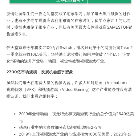
疫情让留学生们一夜之间都变成了宅家学习，除了每天黑白颠倒的赶作
业，也有不少同学觉得应该利用难得的在家时间，多学点东西！与此同
时，疫情也难倒了很多产业，但却有美国最大实体游戏店GAMESTOP销
售激增519。
任天堂宣布今年将卖2100万台Switch，排名只到第十的网游公司Take 2
一季度就营收10亿美元，华特迪士尼收费订阅用户突破了1个亿！“宅文
化”催动的逆升产业链：动画、视觉特效和视频游戏行业。
2700亿市场规模，发展机会超乎想象
虽然我们每天在消费大量的视像内容，许多人却对动画（Animation）、
视觉特效（VFX）和视频游戏（Video Gaming）这个产业链条并没有清
晰认识。我们来看这组数字：
2019年全球动画，视觉特效和视频游戏行业的总价值为2640亿美
元
动画行业
中的大多数细分市场均
同比增长2-3％
2019年全球
视频游戏产业
的市场规模为1000亿美元，
2023年会