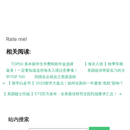
Rate me!
相关阅读:
TOP50 美本留学生学费和助学金选择
【 海关入境 】秋季学期
返美！一定要知道这些海关入境注意事项！
美国提供带薪实习的大
学TOP 100
回国名企就业之美国选校
Post
← 【 留学白皮书 】2020留学大盘点！如何在新的一年避免“危机”影响？
navigation
【 美国硕士托福 】ETS官方发布：全美最佳研究生院托福要求汇总！ →
站内搜索