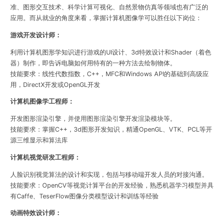
准、图形交互技术、科学计算可视化、自然景物仿真等领域也有广泛的
应用。而从就业的角度来看，掌握计算机图像学可以胜任以下岗位：
游戏开发设计师：
利用计算机图形学知识进行游戏的UI设计、3d特效设计和Shader（着色
器）制作，即告诉电脑
如何用特有的一种方法去绘制物体。
技能要求：
线性代数指数，C++，MFC和Windows API的基础到高级应
用，DirectX开发或OpenGL开发
计算机图像学工程师：
开发图形渲染引擎，并使用图形渲染引擎开发渲染模块等。
技能要求：
掌握C++，3d图形开发知识，精通
OpenGL、VTK、PCL等开
源三维显示和算法库
计算机视觉研发工程师：
人脸识别视觉算法的设计和实现，包括与移动端开发人员的对接沟通。
技能要求：
OpenCV等视觉计算平台的开发经验，熟悉机器学习模型并具
有Caffe、TeserFlow图像分类模型设计和训练等经验
动画特效设计师：