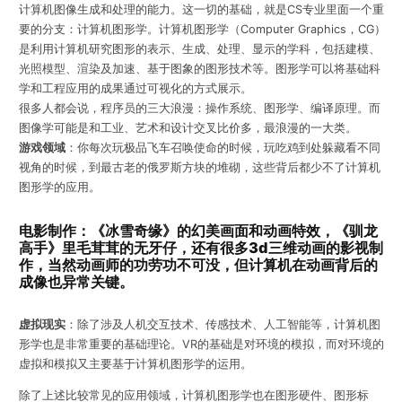
计算机图像生成和处理的能力。这一切的基础，就是CS专业里面一个重
要的分支：计算机图形学。
计算机图形学（Computer Graphics，CG）
是利用计算机研究图形的表示、生成、处理、显示的学科，包括建模、
光照模型、渲染及加速、基于图象的图形技术等。图形学可以将基础科
学和工程应用的成果通过可视化的方式展示。
很多人都会说，程序员的三大浪漫：操作系统、图形学、编译原理。而
图像学可能是和工业、艺术和设计交叉比价多，最浪漫的一大类
。
游戏领域
：你每次玩极品飞车召唤使命的时候，玩吃鸡到处躲藏看不同
视角的时候，到最古老的俄罗斯方块的堆砌，这些背后都少不了计算机
图形学的应用。
电影制作
：《冰雪奇缘》的幻美画面和动画特效，《驯龙
高手》里毛茸茸的无牙仔，还有很多3d三维动画的影视制
作，当然动画师的功劳功不可没，但计算机在动画背后的
成像也异常关键。
虚拟现实
：除了涉及人机交互技术、传感技术、人工智能等，计算机图
形学也是非常重要的基础理论。VR的基础是对环境的模拟，而对环境的
虚拟和模拟又主要基于计算机图形学的运用。
除了上述比较常见的应用领域，计算机图形学也在图形硬件、图形标