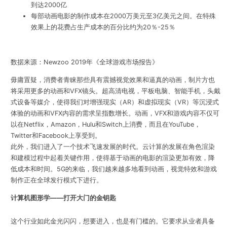
到达2000亿
每部动画电影的制作成本在2000万美元至3亿美元之间。在特殊
效果上的花费占生产成本的百分比约为
20％-25％
数据来源：Newzoo 2019年《全球游戏市场报告》
毋庸置疑，消费者青睐那些具有震撼视觉效果和逼真的动画，制片方也
将采用更多的动画和VFX镜头。超高清电视，平板电脑、智能手机，头戴
式设备等媒介，使得我们对增强现实（AR）和虚拟现实（VR）等沉浸式
体验的动画和VFX内容的需求呈指数增长。动画，VFX和游戏内容不仅可
以在Netflix，Amazon，Hulu和Switch上消费，而且在YouTube，
Twitter和Facebook上享受到。
此外，我们进入了一个技术飞速发展的时代。云计算的发展在角色渲染
和建模过程中起着关键作用，使得基于动画的电影的渲染更加有效，降
低成本和时间。5G的来临，我们越来越多地看到动画，视觉特效和游戏
制作正在全球发行模式下进行。
计算机图形学——打开大门的金钥匙
这个行业如此金光闪闪，想要进入，也是有门槛的。它要求从业者具备