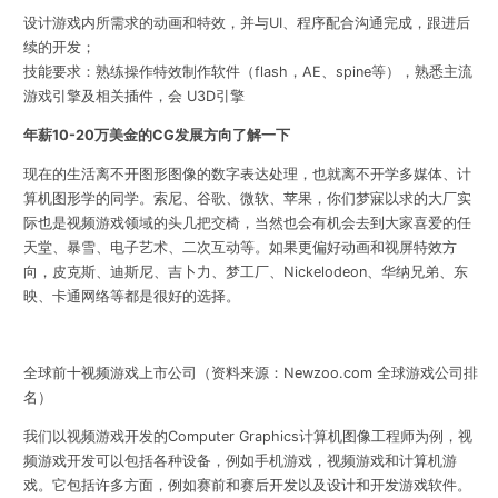
设计游戏内所需求的动画和特效，并与UI、程序配合沟通完成，跟进后
续的开发；
技能要求：
熟练操作特效制作软件（flash，AE、spine等），熟悉主流
游戏引擎及相关插件，会 U3D引擎
年薪10-20万美金的CG发展方向了解一下
现在的生活离不开图形图像的数字表达处理，也就离不开学多媒体、计
算机图形学的同学。索尼、谷歌、微软、苹果，你们梦寐以求的大厂实
际也是视频游戏领域的头几把交椅，当然也会有机会去到大家喜爱的任
天堂、暴雪、电子艺术、二次互动等。
如果更偏好动画和视屏特效方
向，皮克斯、迪斯尼、吉卜力、梦工厂、Nickelodeon、华纳兄弟、东
映、卡通网络等都是很好的选择。
全球前十视频游戏上市公司（资料来源：Newzoo.com 全球游戏公司排
名）
我们以视频游戏开发的
Computer Graphics计算机图像工程师
为例，视
频游戏开发可以包括各种设备，例如手机游戏，视频游戏和计算机游
戏。它包括许多方面，例如赛前和赛后开发以及设计和开发游戏软件。