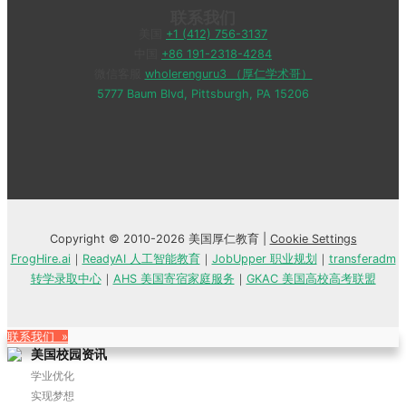
联系我们
美国
+1 (412) 756-3137
中国
+86 191-2318-4284
微信客服
wholerenguru3 （厚仁学术哥）
5777 Baum Blvd, Pittsburgh, PA 15206
Copyright © 2010-2026 美国厚仁教育 |
Cookie Settings
FrogHire.ai
｜
ReadyAI 人工智能教育
｜
JobUpper 职业规划
｜
transferadm
转学录取中心
｜
AHS 美国寄宿家庭服务
｜
GKAC 美国高校高考联盟
联系我们 »
美国校园资讯
学业优化
实现梦想