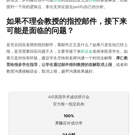
际情况，罗列哪些你不可能
作弊
的原因以及无法
作弊
的客观事实，给教
授列一下你的逻辑点，拿出支持证据去justify自己的分析。
如果不理会教授的指控邮件，接下来
可能是面临的问题？
是否去回应老师的指控邮件，看邮件正文是什么？如果只是告知已经上
报，是否需要回应问题不大，主要等接下来
听证会
老师来联系学生。如
果只是对你有怀疑，建议学生尽快和老师沟通一个时间去解释，
厚仁教
育给很多学生指导，让学生通过邮件得到教授的谅解取消上报
，或者和
教授沟通接触误会，取消上报，越早沟通效果越好。
AIS美国学术诚信研讨会
官方唯一指定机构
100%
开除
应对成功率
24小时