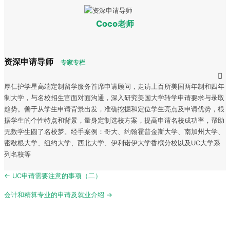
Coco老师
资深申请导师
专家专栏
厚仁护学星高端定制留学服务首席申请顾问，走访上百所美国两年制和四年
制大学，与名校招生官面对面沟通，深入研究美国大学转学申请要求与录取
趋势。善于从学生申请背景出发，准确挖掘和定位学生亮点及申请优势，根
据学生的个性特点和背景，量身定制选校方案，提高申请名校成功率，帮助
无数学生圆了名校梦。经手案例：哥大、约翰霍普金斯大学、南加州大学、
密歇根大学、纽约大学、西北大学、伊利诺伊大学香槟分校以及UC大学系
列名校等
Post
← UC申请需要注意的事项（二）
navigation
会计和精算专业的申请及就业介绍 →