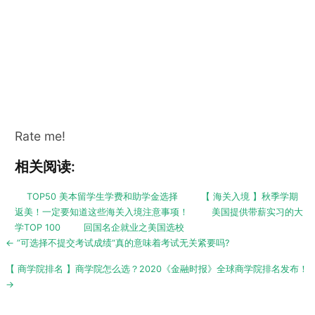
Rate me!
相关阅读:
TOP50 美本留学生学费和助学金选择
【 海关入境 】秋季学期
返美！一定要知道这些海关入境注意事项！
美国提供带薪实习的大
学TOP 100
回国名企就业之美国选校
Post
← ”可选择不提交考试成绩“真的意味着考试无关紧要吗?
navigation
【 商学院排名 】商学院怎么选？2020《金融时报》全球商学院排名发布！
→