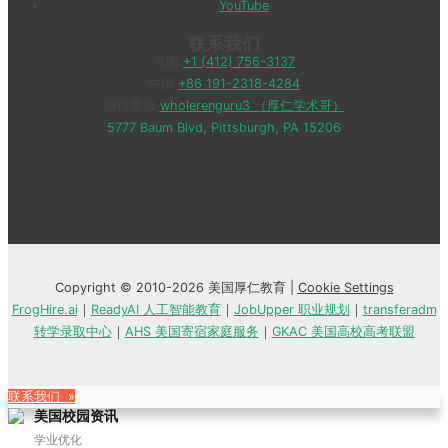
YouTube
联系我们
美国
+1 (412) 756-3137
中国
+86 191-2318-4284
微信客服
wholerenguru3 （厚仁学术哥）
5777 Baum Blvd, Pittsburgh, PA 15206
Copyright © 2010-2026 美国厚仁教育 |
Cookie Settings
FrogHire.ai
｜
ReadyAI 人工智能教育
｜
JobUpper 职业规划
｜
transferadm
转学录取中心
｜
AHS 美国寄宿家庭服务
｜
GKAC 美国高校高考联盟
联系我们 »
美国校园资讯
学业优化