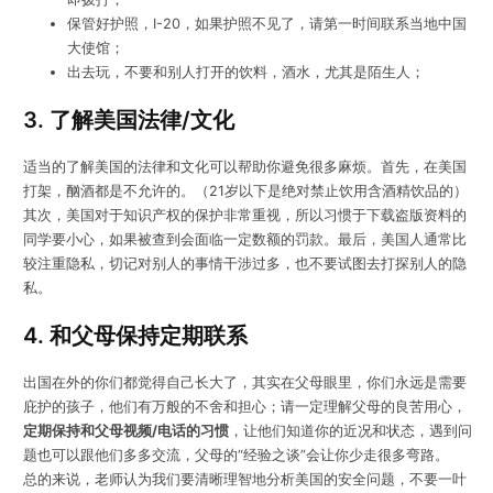
保管好护照，I-20，如果护照不见了，请第一时间联系当地中国
大使馆；
出去玩，不要和别人打开的饮料，酒水，尤其是陌生人；
3. 了解美国法律/文化
适当的了解美国的法律和文化可以帮助你避免很多麻烦。
首先，在美国
打架，酗酒都是不允许的。（21岁以下是绝对禁止饮用含酒精饮品的）
其次，美国对于知识产权的保护非常重视，所以习惯于下载盗版资料的
同学要小心，如果被查到会面临一定数额的罚款。最后，美国人通常比
较注重隐私，切记对别人的事情干涉过多，也不要试图去打探别人的隐
私。
4. 和父母保持定期联系
出国在外的你们都觉得自己长大了，其实在父母眼里，你们永远是需要
庇护的孩子，他们有万般的不舍和担心；请一定理解父母的良苦用心，
定期保持和父母视频/电话的习惯
，让他们知道你的近况和状态，遇到问
题也可以跟他们多多交流，父母的“经验之谈”会让你少走很多弯路。
总的来说，老师认为我们要清晰理智地分析美国的安全问题，不要一叶