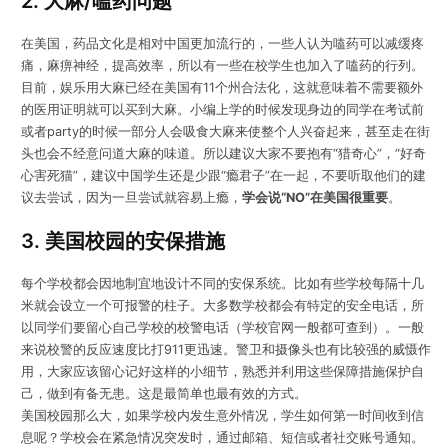
2. 大麻/嗑药问题
在美国，药品文化是相对中国更加流行的，一些人认为嗑药可以减缓疼
痛，麻痹神经，提高效率，所以有一些在校学生也加入了嗑药的行列。
目前，娱乐用大麻已经在美国有11个州合法化，这就意味着不需要额外
的医用证明就可以买到大麻。小编上学的时候发现身边的同学在考试前
或者party的时候一部分人会吸食大麻来使整个人兴奋起来，甚至走在街
头也会不经意问道大麻的味道。所以建议大家不要抱有“猎奇心”，“好奇
心害死猫”，建议中国学生还是少跟“瘾君子”在一起，不要听取他们的建
议去尝试，因为一旦尝试就容易上瘾，
学会说“NO”在美国很重要
。
3. 美国校园的安保措施
每个学校都会因地制宜地设计不同的安保系统。比如有些学校每隔十几
米就会设立一个可报警的柱子。大多数学校都会有特定的安全电话，所
以同学们要留心自己学校的校警电话（学校官网一般都可查到）。一般
来说校警的反应速度比打911更迅速。警卫和摄像头也有比较强的威慑作
用，大家应该留心记好这样的小细节，熟悉并利用这些保障措施保护自
己，做到有备无患。这是最简单也最有效的方式。
美国校园那么大，如果学校内发生意外情况，学生如何第一时间收到信
息呢？学校会在紧急情况突发时，通过邮箱、短信或者社交账号通知。