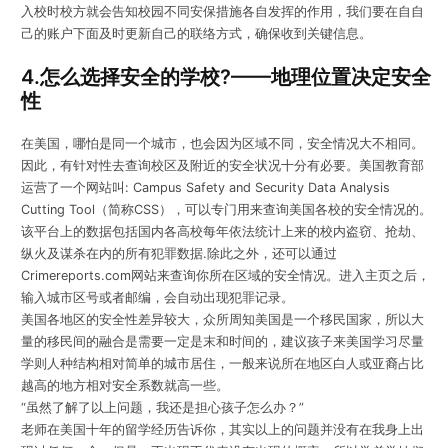
入校时校方就会告知校园不同安保措施各自发挥的作用，我们要在自自
己的账户下面及时更新自己的联络方式，确保收到关键信息。
4.怎么选择安全的学校?——地理位置决定安全
性
在美国，哪怕是同一个城市，也会因为区域不同，安全情况大不相同。
因此，有针对性去查询校区及附近的安全状况十分有必要。美国教育部
运营了一个网站叫: Campus Safety and Security Data Analysis
Cutting Tool（简称CSS），可以专门用来查询美国各校的安全情况的。
该平台上的数据包括国内各高校每年依法统计上来的校内盗窃、抢劫、
纵火及谋杀在内的所有犯罪数据.除此之外，还可以通过
Crimereports.com网站来查询你所在区域的安全情况。进入主页之后，
输入城市区号或者邮编，会自动出现犯罪记录。
美国各地区的安全性差异较大，众所周知美国是一个移民国家，所以大
量的移民间的融合是需要一定是末和时间的，建议孩子来美国学习尽量
学则人种结构相对简单的城市居住，一般来说所在地区白人或亚裔占比
越高的地方相对安全系数就高一些。
“虽然了解了以上问题，我还是担心孩子怎么办？”
老师在美国十年的留学经历告诉你，其实以上的问题并没有在我身上出