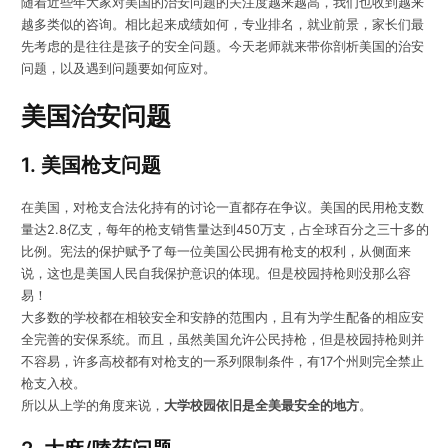
随着近些年大家对美国的治安问题的关注度越来越高，我们也收到越来
越多类似的咨询。相比起来成绩如何，专业排名，就业前景，家长们最
先考虑的是往往是孩子的安全问题。今天老师就来带你剖析美国的治安
问题，以及遇到问题要如何应对。
美国治安问题
1. 美国枪支问题
在美国，对枪支合法化持有的讨论一直都存在争议。美国的民用枪支数
量达2.8亿支，每年的枪支销售量达到450万支，占全球百分之三十多的
比例。宪法的保护赋予了每一位美国公民拥有枪支的权利，从侧面来
说，这也是美国人民自我保护意识的体现。但是校园持枪则没那么容
易！
大多数的学校都在相较安全和安静的范围内，且有为学生配备的相应安
全完善的安保系统。而且，虽然美国允许公民持枪，但是校园持枪则并
不容易，许多高校都有对枪支的一系列限制条件，有17个州则完全禁止
枪支入校。
所以从上学的角度来说，
大学校园依旧是全美最安全的地方
。