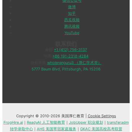
微信公众号
微博
知乎
西瓜视频
腾讯视频
YouTube
联系我们
美国
+1 (412) 756-3137
中国
+86 191-2318-4284
微信客服
wholerenguru3 （厚仁学术哥）
5777 Baum Blvd, Pittsburgh, PA 15206
Copyright © 2010-2026 美国厚仁教育 |
Cookie Settings
FrogHire.ai
｜
ReadyAI 人工智能教育
｜
JobUpper 职业规划
｜
transferadm
转学录取中心
｜
AHS 美国寄宿家庭服务
｜
GKAC 美国高校高考联盟