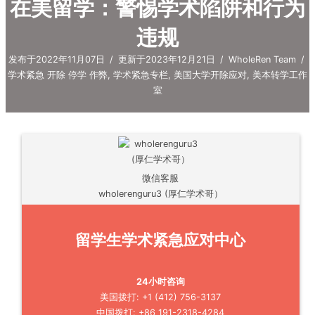
在美留学：警惕学术陷阱和行为
违规
发布于2022年11月07日
/
更新于2023年12月21日
/
WholeRen Team
/
学术紧急 开除 停学 作弊
,
学术紧急专栏
,
美国大学开除应对
,
美本转学工作
室
微信客服
wholerenguru3 (厚仁学术哥）
留学生学术紧急应对中心
24小时咨询
美国拨打: +1 (412) 756-3137
中国拨打: +86 191-2318-4284