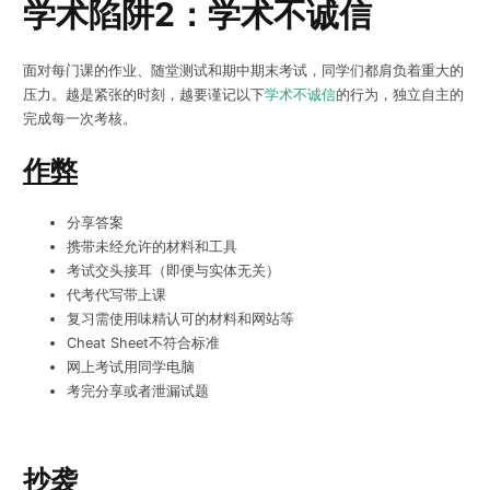
学术陷阱2：学术不诚信
面对每门课的作业、随堂测试和期中期末考试，同学们都肩负着重大的
压力。越是紧张的时刻，越要谨记以下
学术不诚信
的行为，独立自主的
完成每一次考核。
作弊
分享答案
携带未经允许的材料和工具
考试交头接耳（即便与实体无关）
代考代写带上课
复习需使用味精认可的材料和网站等
Cheat Sheet不符合标准
网上考试用同学电脑
考完分享或者泄漏试题
抄袭