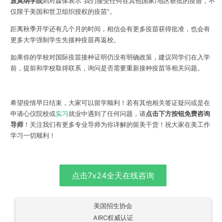
波莫纳学院
则对媒体表示“我们接受任何在其他国家/地区获批的疫苗，不
仅限于美国和世卫组织授权的疫苗”。
距离秋季开学还有几个月的时间，相信会有更多疫苗获得批准，也会有
更多大学强制学生先接种疫苗再返校。
如果你的学校对国际疫苗接种
证明仍没有明确政策，
建议同学们在入学
前，提前和学校取得联系，询问是否需要重新接种疫苗等相关问题。
希望疫情早日结束，大家可以留学顺利！
若有其他相关签证疑问或是
在
申请心仪院校或
实习
就业中遇到了任何问题，
请
点击下方按钮免费咨询
导师
！
关注我们有更多专业导师为你详解的留美干货！
祝大家在美工作
学习一切顺利！
点击7x24全天在线咨询
美国招生协会
AIRC权威认证