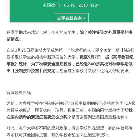
中国拨打: +86 191-2318-4284
立即在线咨询 >
秋季学期越来越近，
对于今年的留学生，
除了关注签证之外
最重要的
疫
苗情况！
自从3月25日罗格斯大学成为第一个吃螃蟹的人，即全美第一所【强制】
要求返校学生必须接种新冠疫苗的大学，
截至5月7日，据《高等教育纪
事报》统计，为了秋季安全重启校园，已经近240所高校对秋季学期做
出【强制接种疫苗】的规定，
甚至有的学校将教职工也纳入强制要求。
官宣数量曲线
之前，大多数学校在“强制接种疫苗”政策中提到的疫苗是指的美国FDA紧
急授权的疫苗，即莫德纳、瑞辉、强生三款，中国的同学就担忧了那
我
在国内接种的新冠疫苗要怎么办呢？
是否需要到达美国后重新接种？
对此，每个大学有不同的应对政策，有的学校尚在观望，有的学校明确
表示认可其他国际疫苗，有的学校希望国际生能重新接种。