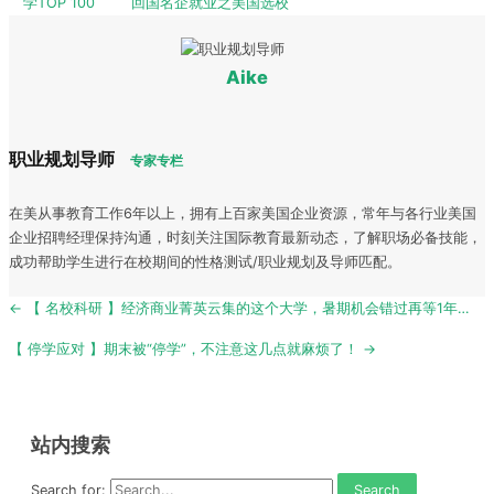
学TOP 100
回国名企就业之美国选校
Aike
职业规划导师
专家专栏
在美从事教育工作6年以上，拥有上百家美国企业资源，常年与各行业美国
企业招聘经理保持沟通，时刻关注国际教育最新动态，了解职场必备技能，
成功帮助学生进行在校期间的性格测试/职业规划及导师匹配。
Post
← 【 名校科研 】经济商业菁英云集的这个大学，暑期机会错过再等1年…
navigation
【 停学应对 】期末被“停学”，不注意这几点就麻烦了！ →
站内搜索
Search for: