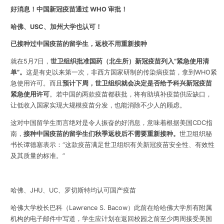
好消息！中国新冠疫苗通过 WHO 审批！
哈佛、USC、加州大学也认可！
已接种过中国疫苗的留学生，返校不用重新接种
就在5月7日，
世卫组织批准国药（北生所）新冠疫苗列入“紧急使用清
单”。
这是有史以来第一次，非西方国家研制的传染病疫苗，拿到WHO紧
急使用许可。而且
预计
下周，世卫组织
就会决定是否给予科兴新冠疫苗
紧急使用许可
。若中国的两款疫苗都获批，将有助填补疫苗供应缺口，
让低收入国家实现大规模疫苗分发，也能消除不少人的顾虑。
这对中国留学生而言绝对是令人振奋的好消息，意味着根据美国CDC指
南，
接种中国疫苗的留学生们秋季返校后不需要重新接种。
世卫组织秘
书长谭德塞表示：“这款疫苗满足世卫组织有关新冠疫苗安全性、有效性
及其质量的标准。”
哈佛、JHU、UC、罗切斯特均认可国产疫苗
哈佛大学校长巴科
（Lawrence S. Bacow）此前在给哈佛大学所有附属
机构的电子邮件中写道，学生应计划在返回校园之前至少两周接受美国