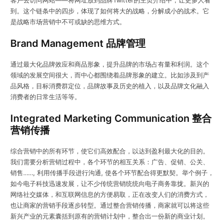
客户去访问网站——将网址放到品牌Twitter的主页介绍中，让更多人看
到。这个链条中的四步，体现了如何将大的战略，分解成小的战术。它
是战略市场营销中不可或缺的思维方式。
Brand Management 品牌管理
通过最大化品牌效应和商品形象，提升品牌的市场占有量和利润。这个
领域的发展空间很大，而中心都围绕着品牌形象的建立。比如涉及到产
品风格，目标消费群定位，品牌故事及历史的植入，以及品牌文化融入
消费者的日常生活等等。
Integrated Marketing Communication 整合
营销传播
综合营销中的所有环节，使它们高效配合，以达到盈利最大化的目的。
我们需要分析营销过程中，各个环节的相互关系：广告、促销、公关、
销售……, 利用传播手段进行沟通, 使各个环节配合得更默契。举个例子，
如今电子科技迅速发展，让不少传统营销统统向电子商务靠拢。新兴的
网络社交媒体，和互联网信息的方便易取，正在改变人们的消费方式，
也让商家的营销手段逐步转型。通过整合营销传播，商家就可以将这些
新兴产业的元素囊括到原有的营销计划中，整合出一份新的商业计划。