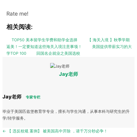
Rate me!
相关阅读:
TOP50 美本留学生学费和助学金选择
【 海关入境 】秋季学期
返美！一定要知道这些海关入境注意事项！
美国提供带薪实习的大
学TOP 100
回国名企就业之美国选校
Jay老师
Jay老师
专家专栏
毕业于美国匹兹堡教育学专业，擅长与学生沟通，从事本科与研究生的升
学/转学服务。
Post
← 【 违反校规 案例】 被美国高中开除 ，请千万分秒必争！