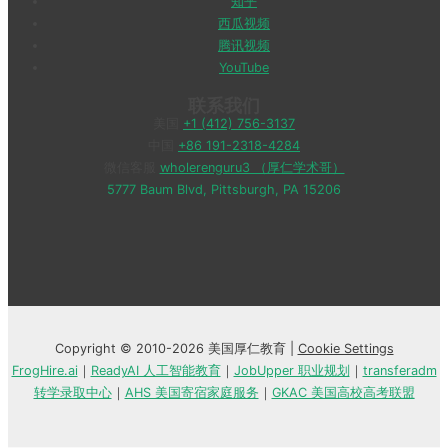
知乎
西瓜视频
腾讯视频
YouTube
联系我们
美国
+1 (412) 756-3137
中国
+86 191-2318-4284
微信客服
wholerenguru3 （厚仁学术哥）
5777 Baum Blvd, Pittsburgh, PA 15206
Copyright © 2010-2026 美国厚仁教育 |
Cookie Settings
FrogHire.ai
｜
ReadyAI 人工智能教育
｜
JobUpper 职业规划
｜
transferadm
转学录取中心
｜
AHS 美国寄宿家庭服务
｜
GKAC 美国高校高考联盟