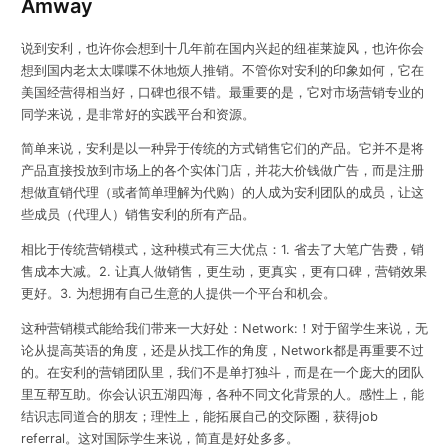
Amway
说到安利，也许你会想到十几年前在国内兴起的纽崔莱旋风，也许你会
想到国内老太太喋喋不休地烦人推销。不管你对安利的印象如何，它在
美国经营得相当好，口碑也很不错。最重要的是，它对市场营销专业的
同学来说，是非常好的实践平台和资源。
简单来说，安利是以一种异于传统的方式销售它们的产品。它并不是将
产品直接投放到市场上的各个实体门店，并花大价钱做广告，而是注册
想做直销代理（或者简单理解为代购）的人成为安利团队的成员，让这
些成员（代理人）销售安利的所有产品。
相比于传统营销模式，这种模式有三大优点：1. 省去了大笔广告费，销
售成本大减。2. 让真人做销售，更生动，更真实，更有口碑，营销效果
更好。3. 为想拥有自己生意的人提供一个平台和机会。
这种营销模式能给我们带来一大好处：Network:！对于留学生来说，无
论从提高英语的角度，还是从找工作的角度，Network都是再重要不过
的。在安利的营销团队里，我们不是单打独斗，而是在一个庞大的团队
里互帮互助。你会认识五湖四海，各种不同文化背景的人。感性上，能
结识志同道合的朋友；理性上，能拓展自己的交际圈，获得job
referral。这对国际学生来说，简直是好处多多。