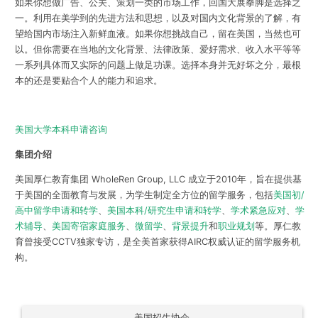
如果你想做广告、公关、策划一类的市场工作，回国大展拳脚是选择之
一。利用在美学到的先进方法和思想，以及对国内文化背景的了解，有
望给国内市场注入新鲜血液。如果你想挑战自己，留在美国，当然也可
以。但你需要在当地的文化背景、法律政策、爱好需求、收入水平等等
一系列具体而又实际的问题上做足功课。选择本身并无好坏之分，最根
本的还是要贴合个人的能力和追求。
美国大学本科申请咨询
集团介绍
美国厚仁教育集团 WholeRen Group, LLC 成立于2010年，旨在提供基
于美国的全面教育与发展，为学生制定全方位的留学服务，包括
美国初/
高中留学申请和转学
、
美国本科/研究生申请和转学
、
学术紧急应对
、
学
术辅导
、
美国寄宿家庭服务
、
微留学
、
背景提升
和
职业规划
等。厚仁教
育曾接受CCTV独家专访，是全美首家获得AIRC权威认证的留学服务机
构。
美国招生协会