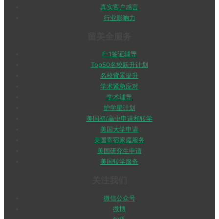
真实客户感言
行业影响力
留美全服务
F-1签证辅导
Top50名校跃升计划
名校背景提升
学术紧急应对
学术辅导
护学星计划
美国初/高中申请和转学
美国大学申请
美国寄宿家庭服务
美国研究生申请
美国转学服务
关注我们
微信公众号
微博