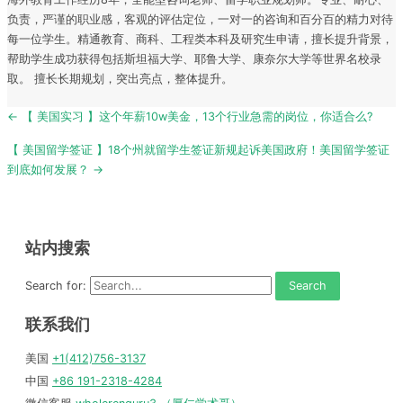
负责，严谨的职业感，客观的评估定位，一对一的咨询和百分百的精力对待
每一位学生。精通教育、商科、工程类本科及研究生申请，擅长提升背景，
帮助学生成功获得包括斯坦福大学、耶鲁大学、康奈尔大学等世界名校录
取。 擅长长期规划，突出亮点，整体提升。
Post
← 【 美国实习 】这个年薪10w美金，13个行业急需的岗位，你适合么?
navigation
【 美国留学签证 】18个州就留学生签证新规起诉美国政府！美国留学签证
到底如何发展？ →
站内搜索
Search for:
联系我们
美国
+1(412)756-3137
中国
+86 191-2318-4284