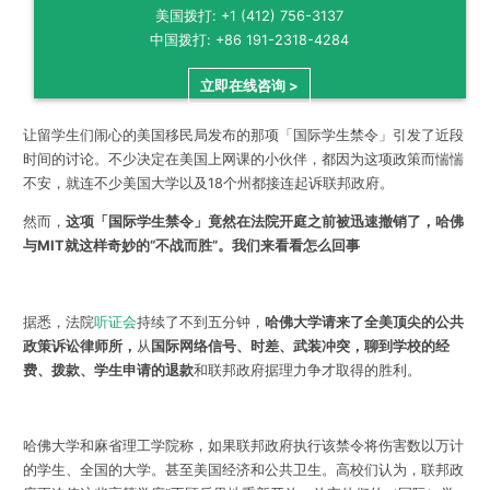
美国拨打: +1 (412) 756-3137
中国拨打: +86 191-2318-4284
立即在线咨询 >
让留学生们闹心的美国移民局发布的那项「国际学生禁令」引发了近段
时间的讨论。不少决定在美国上网课的小伙伴，都因为这项政策而惴惴
不安，就连不少美国大学以及18个州都接连起诉联邦政府。
然而，
这项「国际学生禁令」竟然在法院开庭之前被迅速撤销了，哈佛
与MIT就这样奇妙的“不战而胜”。我们来看看怎么回事
据悉，法院
听证会
持续了不到五分钟，
哈佛大学请来了全美顶尖的公共
政策诉讼律师所，
从
国际网络信号、时差、武装冲突，聊到学校的经
费、拨款、学生申请的退款
和联邦政府据理力争才取得的胜利。
哈佛大学和麻省理工学院称，如果联邦政府执行该禁令将伤害数以万计
的学生、全国的大学。甚至美国经济和公共卫生。
高校们认为，联邦政