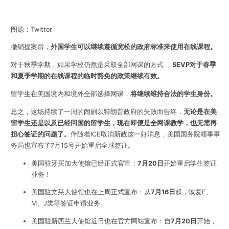
图源：Twitter
撤销提案后
，
外国学生可以继续遵循宽松的政府标准来使用在线课程。
对于秋季学期，如果学校仍然是采取全部网课的方式 ，
SEVP对于春季
和夏季学期的在线课程的临时豁免的政策继续有效。
留学生在美国境内和境外全部选择网课，
将继续维持合法的学生身份。
总之，这场持续了一周的闹剧以特朗普政府的失败而告终，
无论是在美
留学生还是以及已经回国的留学生，现在即便是全网课教学，也无需再
担心签证的问题了。
伴随着ICE取消新政这一好消息，美国国务院领事事
务局也宣布了7月15号开始重启全球签证。
美国驻牙买加大使馆已经正式官宣：
7月20日
开始重启学生签证
业务！
美国驻文莱大使馆也在上周正式宣布：从
7月16日
起
，
恢复F、
M、J类等签证申请业务。
美国驻新西兰大使馆近日也在官方网站宣布：自
7月20日
开始，