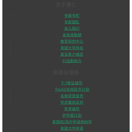
关于厚仁
专家专栏
专家团队
加入我们
名校录取榜
教育研究中心
美国大学排名
真实客户感言
行业影响力
留美全服务
F-1签证辅导
Top50名校跃升计划
名校背景提升
学术紧急应对
学术辅导
护学星计划
美国初/高中申请和转学
美国大学申请