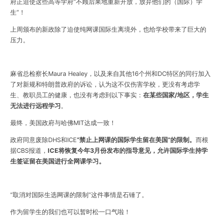
府正迫使这些高等学府“不顾后果地重新开放，放弃他们的（国际）学
生”！
上周颁布的新政除了迫使纯网课国际生离境外，也给学校带来了巨大的
压力。
麻省总检察长Maura Healey，以及来自其他16个州和DC特区的同行加入
了对新规和特朗普政府的诉讼，认为这不仅伤害学校，更没有考虑学
生、教职员工的健康，也没有考虑到以下事实：
在某些国家/地区，学生
无法进行远程学习
。
最终，美国政府与哈佛MIT达成一致！
政府同意废除DHS和ICE
“禁
止上网课的国际学生留在美国”的限制。
而
根
据CBS报道，
ICE将恢复今年3月份发布的指导意见，允许国际学生持学
生签证留在美国进行全网课学习。
“取消对国际生选网课的限制”这件事情是石锤了。
作为留学生的我们也可以暂时松一口气啦！