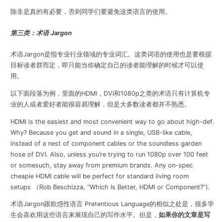
除非是真的有必要，否则同学们要避免这类语言的使用。
第三类：术语 Jargon
术语
Jargon
是指专业行业领域的专业词汇。这类词语的使用也是要根据
目标读者群而定，即只能当你确定自己的读者能理解的时候才可以使
用。
以下面段落为例，里面的
HDMI
，
DVI
和
1080p
之类的术语只有计算机专
业的人或者爱好者能很容易理解，但是大多数读者都并不熟悉。
HDMI is the easiest and most convenient way to go about high-def.
Why? Because you get and sound in a single, USB-like cable,
instead of a nest of component cables or the soundless garden
hose of DVI. Also, unless you’re trying to run 1080p over 100 feet
or somesuch, stay away from premium brands. Any on-spec
cheapie HDMI cable will be perfect for standard living room
setups （Rob Beschizza, “Which Is Better, HDMI or Component?”).
术语
Jargon
跟欺惑性语言
Pretentious Language
的相似之处是，很多学
生会喜欢用这些语言来展现自己的写作水平。但是，
如果你的文章是写