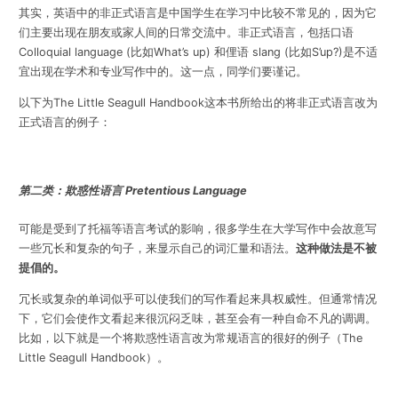
其实，英语中的非正式语言是中国学生在学习中比较不常见的，因为它
们主要出现在朋友或家人间的日常交流中。非正式语言，包括口语
Colloquial language (
比如
What’s up)
和俚语
slang (
比如
S’up?)
是不适
宜出现在学术和专业写作中的。这一点，同学们要谨记。
以下为
The Little Seagull Handbook
这本书所给出的将非正式语言改为
正式语言的例子：
第二类：欺惑性语言 Pretentious Language
可能是受到了托福等语言考试的影响，很多学生在大学写作中会故意写
一些冗长和复杂的句子，来显示自己的词汇量和语法。
这种做法是不被
提倡的。
冗长或复杂的单词似乎可以使我们的写作看起来具权威性。但通常情况
下，它们会使作文看起来很沉闷乏味，甚至会有一种自命不凡的调调。
比如，以下就是一个将欺惑性语言改为常规语言的很好的例子（
The
Little Seagull Handbook
）。