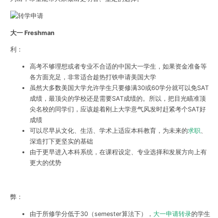
大一 Freshman
利：
高考不够理想或者专业不合适的中国大一学生，如果资金准备等
各方面充足，非常适合趁热打铁申请美国大学
虽然大多数美国大学允许学生只要修满30或60学分就可以免SAT
成绩，最顶尖的学校还是需要SAT成绩的。所以，把目光瞄准顶
尖名校的同学们，应该趁着刚上大学意气风发时赶紧考个SAT好
成绩
可以尽早从文化、生活、学术上适应本科教育，为未来的
求职
、
深造打下更坚实的基础
由于更早进入本科系统，在课程设定、专业选择和发展方向上有
更大的优势
弊：
由于所修学分低于30（semester算法下），
大一申请转录
的学生