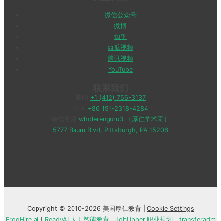
微信公众号
微博
知乎
西瓜视频
腾讯视频
YouTube
联系我们
美国
+1 (412) 756-3137
中国
+86 191-2318-4284
微信客服
wholerenguru3 （厚仁学术哥）
5777 Baum Blvd, Pittsburgh, PA 15206
Copyright © 2010-2026 美国厚仁教育 |
Cookie Settings
FrogHire.ai
｜
ReadyAI 人工智能教育
｜
JobUpper 职业规划
｜
transferadm