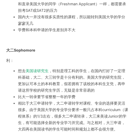
和直录美国大学的同学（Freshman Applicant）一样，都需要承
担考SAT或SAT2的压力
国内大一并没有很多实质性的课程，所以能转到美国大学的学分
寥寥无几
学费和本科申请的学生差别并不大
大二Sophomore
利：
想去
美国读研究生
，特别是理工科的学生，在国内打好了一定理
科基础，大二、大三转学是十分有利的。美国大学的研究生院，
更加认可本土的本科教育，假若拥有了该校的本科生文凭，再申
请这所学校的研究生学历，无疑是非常容易的
比大一转录要节省整整一年的学费
相比于大三申请转学，大二申请转学对课程、专业的选择要灵活
很多。由于美国大学的专业学分要求一般只占本科curriculum（课
程体系）的1/3左右，很多大二申请转录，大三来美读Junior的学
生，有可能选择全新的专业学习并完成。与之相对，大三申请，
大四再在美国读书的学生可能时间和规划上都不会很方便。