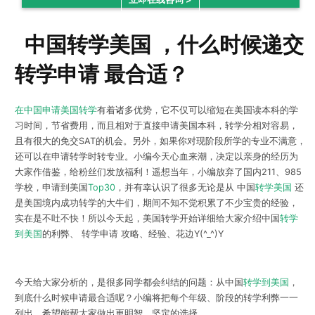
中国转学美国 ，什么时候递交
转学申请 最合适？
在中国申请美国转学
有着诸多优势，它不仅可以缩短在美国读本科的学
习时间，节省费用，而且相对于直接申请美国本科，转学分相对容易，
且有很大的免交SAT的机会。另外，如果你对现阶段所学的专业不满意，
还可以在申请转学时转专业。小编今天心血来潮，决定以亲身的经历为
大家作借鉴，给粉丝们发放福利！遥想当年，小编放弃了国内211、985
学校，申请到美国
Top30
，并有幸认识了很多无论是从 中国
转学美国
还
是美国境内成功转学的大牛们，期间不知不觉积累了不少宝贵的经验，
实在是不吐不快！所以今天起，美国转学开始详细给大家介绍中国
转学
到美国
的利弊、 转学申请 攻略、经验、花边Y(^_^)Y
今天给大家分析的，是很多同学都会纠结的问题：从中国
转学到美国
，
到底什么时候申请最合适呢？小编将把每个年级、阶段的转学利弊一一
列出，希望能帮大家做出更明智、坚定的选择。