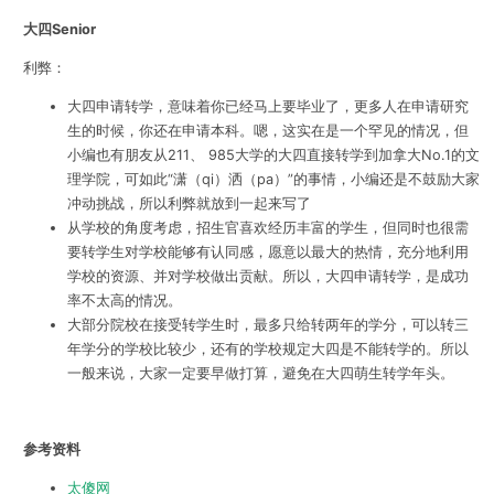
大四Senior
利弊：
大四申请转学，意味着你已经马上要毕业了，更多人在申请研究
生的时候，你还在申请本科。嗯，这实在是一个罕见的情况，但
小编也有朋友从211、 985大学的大四直接转学到加拿大No.1的文
理学院，可如此“潇（qi）洒（pa）”的事情，小编还是不鼓励大家
冲动挑战，所以利弊就放到一起来写了
从学校的角度考虑，招生官喜欢经历丰富的学生，但同时也很需
要转学生对学校能够有认同感，愿意以最大的热情，充分地利用
学校的资源、并对学校做出贡献。所以，大四申请转学，是成功
率不太高的情况。
大部分院校在接受转学生时，最多只给转两年的学分，可以转三
年学分的学校比较少，还有的学校规定大四是不能转学的。所以
一般来说，大家一定要早做打算，避免在大四萌生转学年头。
参考资料
太傻网