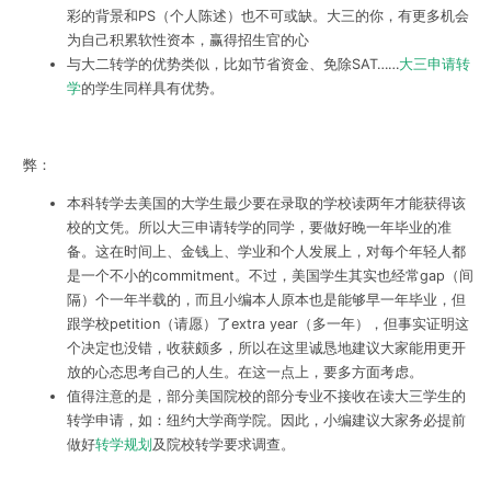
彩的背景和PS（个人陈述）也不可或缺。大三的你，有更多机会
为自己积累软性资本，赢得招生官的心
与大二转学的优势类似，比如节省资金、免除SAT……
大三申请转
学
的学生同样具有优势。
弊：
本科转学去美国的大学生最少要在录取的学校读两年才能获得该
校的文凭。所以大三申请转学的同学，要做好晚一年毕业的准
备。这在时间上、金钱上、学业和个人发展上，对每个年轻人都
是一个不小的commitment。不过，美国学生其实也经常gap（间
隔）个一年半载的，而且小编本人原本也是能够早一年毕业，但
跟学校petition（请愿）了extra year（多一年），但事实证明这
个决定也没错，收获颇多，所以在这里诚恳地建议大家能用更开
放的心态思考自己的人生。在这一点上，要多方面考虑。
值得注意的是，部分美国院校的部分专业不接收在读大三学生的
转学申请，如：纽约大学商学院。因此，小编建议大家务必提前
做好
转学规划
及院校转学要求调查。