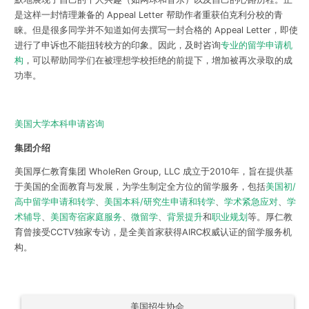
是这样一封情理兼备的 Appeal Letter 帮助作者重获伯克利分校的青
睐。但是很多同学并不知道如何去撰写一封合格的 Appeal Letter，即使
进行了申诉也不能扭转校方的印象。因此，及时咨询
专业的留学申请机
构
，可以帮助同学们在被理想学校拒绝的前提下，增加被再次录取的成
功率。
美国大学本科申请咨询
集团介绍
美国厚仁教育集团 WholeRen Group, LLC 成立于2010年，旨在提供基
于美国的全面教育与发展，为学生制定全方位的留学服务，包括
美国初/
高中留学申请和转学
、
美国本科/研究生申请和转学
、
学术紧急应对
、
学
术辅导
、
美国寄宿家庭服务
、
微留学
、
背景提升
和
职业规划
等。厚仁教
育曾接受CCTV独家专访，是全美首家获得AIRC权威认证的留学服务机
构。
美国招生协会