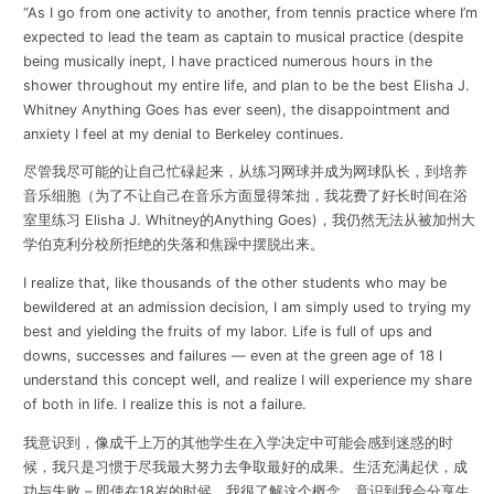
“As I go from one activity to another, from tennis practice where I’m
expected to lead the team as captain to musical practice (despite
being musically inept, I have practiced numerous hours in the
shower throughout my entire life, and plan to be the best Elisha J.
Whitney Anything Goes has ever seen), the disappointment and
anxiety I feel at my denial to Berkeley continues.
尽管我尽可能的让自己忙碌起来，从练习网球并成为网球队长，到培养
音乐细胞（为了不让自己在音乐方面显得笨拙，我花费了好长时间在浴
室里练习 Elisha J. Whitney的Anything Goes)，我仍然无法从被加州大
学伯克利分校所拒绝的失落和焦躁中摆脱出来。
I realize that, like thousands of the other students who may be
bewildered at an admission decision, I am simply used to trying my
best and yielding the fruits of my labor. Life is full of ups and
downs, successes and failures — even at the green age of 18 I
understand this concept well, and realize I will experience my share
of both in life. I realize this is not a failure.
我意识到，像成千上万的其他学生在入学决定中可能会感到迷惑的时
候，我只是习惯于尽我最大努力去争取最好的成果。生活充满起伏，成
功与失败 – 即使在18岁的时候，我很了解这个概念，意识到我会分享生