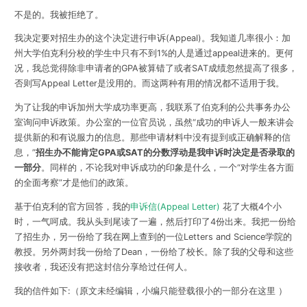
不是的。我被拒绝了。
我决定要对招生办的这个决定进行申诉(Appeal)。我知道几率很小：加
州大学伯克利分校的学生中只有不到1%的人是通过appeal进来的。更何
况，我总觉得除非申请者的GPA被算错了或者SAT成绩忽然提高了很多，
否则写Appeal Letter是没用的。而这两种有用的情况都不适用于我。
为了让我的申诉加州大学成功率更高，我联系了伯克利的公共事务办公
室询问申诉政策。办公室的一位官员说，虽然“成功的申诉人一般来讲会
提供新的和有说服力的信息。那些申请材料中没有提到或正确解释的信
息，”
招生办不能肯定GPA或SAT的分数浮动是我申诉时决定是否录取的
一部分
。
同样的，不论我对申诉成功的印象是什么，
一个“对学生各方面
的全面考察”才是他们的政策。
基于伯克利的官方回答，我的
申诉信(Appeal Letter)
花了大概4个小
时，
一气呵成。我从头到尾读了一遍，
然后打印了4份出来。
我把一份给
了招生办，另一份给了我在网上查到的一位Letters and Science学院的
教授。另外两封我一份给了Dean，一份给了校长。除了我的父母和这些
接收者，我还没有把这封信分享给过任何人。
我的信件如下:（原文未经编辑，小编只能登载很小的一部分在这里
）