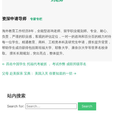
资深申请导师
专家专栏
海外教育工作经历8年，全能型咨询老师、留学职业规划师。专业、耐心、
负责，严谨的职业感，客观的评估定位，一对一的咨询和百分百的精力对待
每一位学生。精通教育、商科、工程类本科及研究生申请，擅长提升背景，
帮助学生成功获得包括斯坦福大学、耶鲁大学、康奈尔大学等世界名校录
取。 擅长长期规划，突出亮点，整体提升。
Post
← 四名中国学生 托福代考被抓 ， 考试作弊 成联邦级罪名
navigation
父母 赴美探亲 宝典： 美国入关 你要知道的一切 →
站内搜索
Search for: