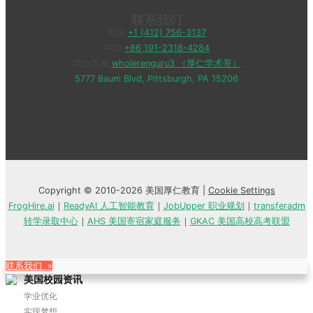
联系我们
美国
+1 (412) 756-3137
中国
+86 191-2318-4284
微信客服
wholerenguru3 （厚仁学术哥）
5777 Baum Blvd, Pittsburgh, PA 15206
Copyright © 2010-2026 美国厚仁教育 |
Cookie Settings
FrogHire.ai
｜
ReadyAI 人工智能教育
｜
JobUpper 职业规划
｜
transferadm
转学录取中心
｜
AHS 美国寄宿家庭服务
｜
GKAC 美国高校高考联盟
联系我们 »
美国校园资讯
学业优化
实现梦想