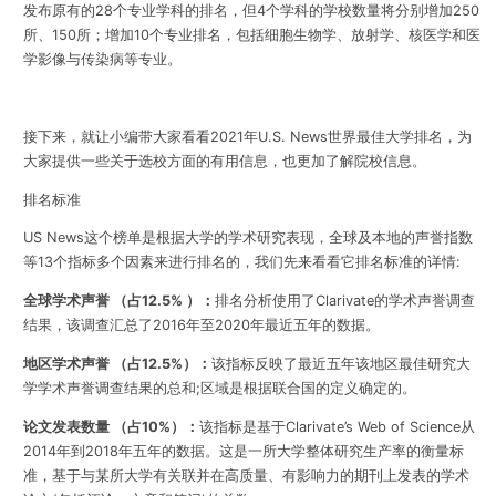
发布原有的28个专业学科的排名，但4个学科的学校数量将分别增加250
所、150所；增加10个专业排名，包括细胞生物学、放射学、核医学和医
学影像与传染病等专业。
接下来，就让小编带大家看看2021年U.S. News世界最佳大学排名，为
大家提供一些关于选校方面的有用信息，也更加了解院校信息。
排名标准
US News这个榜单是根据大学的学术研究表现，全球及本地的声誉指数
等13个指标
多个因素
来进
行
排名的
，我们先来看看它排名标准的详情:
全球学术声誉 （占12.5% ）：
排名分析使用了Clarivate的学术声誉调查
结果，该调查汇总了2016年至2020年最近五年的数据。
地区学术声誉 （占12.5%）：
该指标反映了最近五年该地区最佳研究大
学学术声誉调查结果的总和;区域是根据联合国的定义确定的。
论文发表数量 （占10%）：
该指标是基于Clarivate’s Web of Science从
2014年到2018年五年的数据。这是一所大学整体研究生产率的衡量标
准，基于与某所大学有关联并在高质量、有影响力的期刊上发表的学术