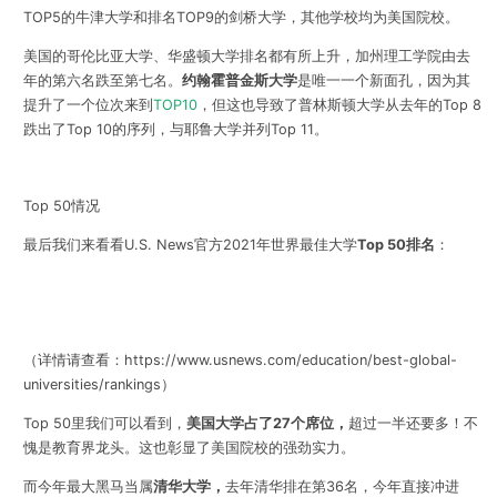
TOP5的牛津大学和排名TOP9的剑桥大学，其他学校均为美国院校。
美国的哥伦比亚大学、华盛顿大学排名都有所上升，加州理工学院由去
年的第六名跌至第七名。
约翰霍普金斯大学
是唯一一个新面孔，因为其
提升了一个位次来到
TOP10
，但这也导致了普林斯顿大学从去年的Top 8
跌出了Top 10的序列，与耶鲁大学并列Top 11。
Top 50情况
最后
我们来看看U.S. News官方2021年世界最佳大学
Top 50排名
：
（详情请查看：
https://www.usnews.com/education/best-global-
universities/rankings）
Top 50里我们可以看到，
美国大学占了27个席位
，
超过一半还要多！不
愧是教育界龙头。这也彰显了美国院校的强劲实力。
而今年最大黑马当属
清华大学
，
去年清华排在第36名，今年直接冲进