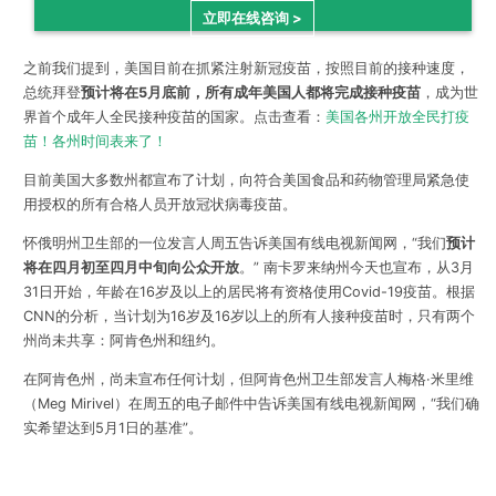
立即在线咨询 >
之前我们提到，美国目前在抓紧注射新冠疫苗，按照目前的接种速度，
总统拜登
预计将在5月底前，所有成年美国人都将完成接种疫苗
，成为世
界首个成年人全民接种疫苗的国家。点击查看：
美国各州开放全民打疫
苗！各州时间表来了！
目前美国大多数州都宣布了计划，向符合美国食品和药物管理局紧急使
用授权的所有合格人员开放冠状病毒疫苗。
怀俄明州卫生部的一位发言人周五告诉美国有线电视新闻网，“我们
预计
将在四月初至四月中旬向公众开放
。” 南卡罗来纳州今天也宣布，从3月
31日开始，年龄在16岁及以上的居民将有资格使用Covid-19疫苗。根据
CNN的分析，当计划为16岁及16岁以上的所有人接种疫苗时，只有两个
州尚未共享：阿肯色州和纽约。
在阿肯色州，尚未宣布任何计划，但阿肯色州卫生部发言人梅格·米里维
（Meg Mirivel）在周五的电子邮件中告诉美国有线电视新闻网，“我们确
实希望达到5月1日的基准”。