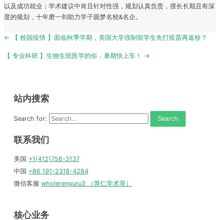
以及成功就业；学术建议中肯且针对性强，规划认真负责，擅长长期且有深
度的规划，十年磨一剑助力学子圆梦名校&名企。
Post
← 【 校园疫情 】面临秋季学期，美国大学强制留学生先打疫苗再返校？
navigation
【 专业科研 】生物生统医学的你，暑期快上车！ →
站内搜索
Search for:
联系我们
美国
+1(412)756-3137
中国
+86 191-2318-4284
微信客服
wholerenguru3 （厚仁学术哥）
核心业务