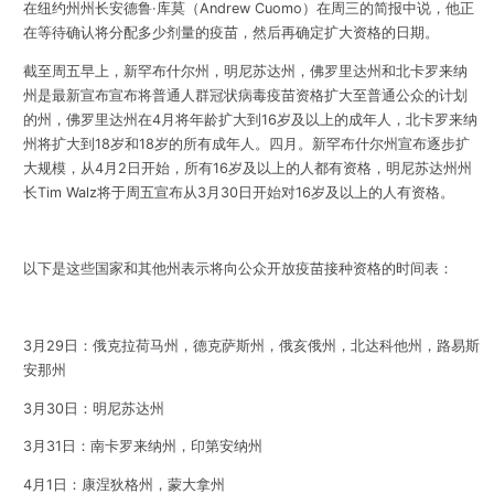
在纽约州州长安德鲁·库莫（Andrew Cuomo）在周三的简报中说，他正
在等待确认将分配多少剂量的疫苗，然后再确定扩大资格的日期。
截至周五早上，新罕布什尔州，明尼苏达州，佛罗里达州和北卡罗来纳
州是最新宣布宣布将普通人群冠状病毒疫苗资格扩大至普通公众的计划
的州，佛罗里达州在4月将年龄扩大到16岁及以上的成年人，北卡罗来纳
州将扩大到18岁和18岁的所有成年人。四月。新罕布什尔州宣布逐步扩
大规模，从4月2日开始，所有16岁及以上的人都有资格，明尼苏达州州
长Tim Walz将于周五宣布从3月30日开始对16岁及以上的人有资格。
以下是这些国家和其他州表示
将向公众开放疫苗接种资格的时间表
：
3月29日：俄克拉荷马州，德克萨斯州，俄亥俄州，北达科他州，路易斯
安那州
3月30日：明尼苏达州
3月31日：南卡罗来纳州，印第安纳州
4月1日：康涅狄格州，蒙大拿州