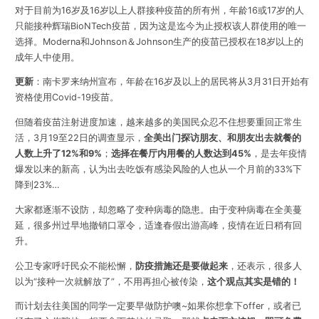
对于目前为16岁及16岁以上人群接种疫苗的所有州，年龄16或17岁的人
只能接种辉瑞BioNTech疫苗，因为这是迄今为止授权该人群使用的唯一
选择。Moderna和Johnson＆Johnson生产的疫苗已授权在18岁以上的
成年人中使用。
更新
：南卡罗来纳州宣布，年龄在16岁及以上的居民将从3月31日开始有
资格使用Covid-19疫苗。
但随着疫苗注射进度加速，越来越多的美国民众忍不住想要重回正常生
活，3月19至22日的调查显示，
全美出门探访朋友、和朋友出去就餐的
人数上升了12%和9%
；
选择在餐厅内用餐的人数达到45%
，是去年疫情
爆发以来的新高，认为出去吃饭有感染风险的人也从一个月前的33%下
降到23%…
大家都逐渐不设防，却忽略了变种病毒的隐患。由于变种病毒在全美蔓
延，很多州过早地撤销口罩令，适逢春假出游高峰，疫情在近日稍有回
升。
公卫专家呼吁民众不能松懈，
防疫措施还是要做起来
，还表示，很多人
以为“接种一次就解放了”，不用再担心被传染，
这个观点其实是
错的
！
而
计划去往美国的同学一定要早做防护噢~
如果你想拿下offer，或者已