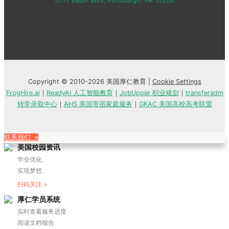
5777 Baum Blvd, Pittsburgh, PA 15206
Copyright © 2010-2026 美国厚仁教育 |
Cookie Settings
FrogHire.ai
｜
ReadyAI 人工智能教育
｜
JobUpper 职业规划
｜
transferadm
转学录取中心
｜
AHS 美国寄宿家庭服务
｜
GKAC 美国高校高考联盟
联系我们 »
美国校园资讯
学业优化
实现梦想
扫码关注 >
厚仁学员系统
实时查看服务进度
阅读文档报告