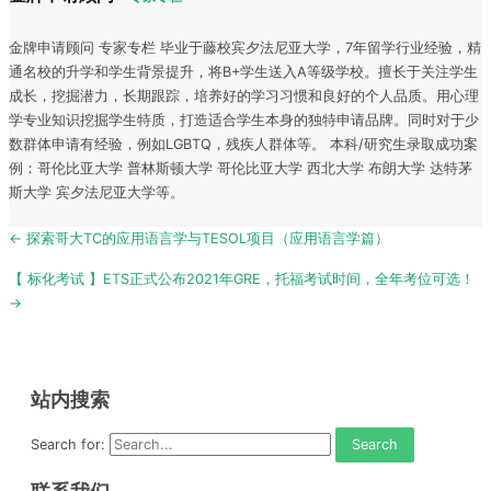
金牌申请顾问 专家专栏 毕业于藤校宾夕法尼亚大学，7年留学行业经验，精
通名校的升学和学生背景提升，将B+学生送入A等级学校。擅长于关注学生
成长，挖掘潜力，长期跟踪，培养好的学习习惯和良好的个人品质。用心理
学专业知识挖掘学生特质，打造适合学生本身的独特申请品牌。同时对于少
数群体申请有经验，例如LGBTQ，残疾人群体等。 本科/研究生录取成功案
例：哥伦比亚大学 普林斯顿大学 哥伦比亚大学 西北大学 布朗大学 达特茅
斯大学 宾夕法尼亚大学等。
Post
← 探索哥大TC的应用语言学与TESOL项目（应用语言学篇）
navigation
【 标化考试 】ETS正式公布2021年GRE，托福考试时间，全年考位可选！
→
站内搜索
Search for: