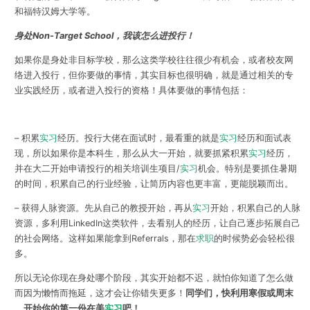
和福特汉姆大学等。
身处Non-Target School，我该怎么进投行！
如果你是身处非目标学校，那么这类学校往往很少有机会，或者校友网
络进入投行，但你要做的事情，其实目标也很明确，就是通过相关的专
业实践经历，或者进入投行的资格！具体要做的事情包括：
– 积累
实习
经历。投行大佬在面试时，最看重的就是
实习
经历和面试表
现，所以如果你是本科生，那么从大一开始，就要抓紧积累
实习
经历，
并在大二开始申请投行的相关培训生项目/
实习
机会。特别是要抓住暑期
的时间，积累自己的行业经验，让简历内容也更丰富，更能脱颖而出。
– 获得人脉资源。先从自己的教授开始，再从
实习
开始，积累自己的人脉
资源，多利用LinkedIn这类软件，去看别人的经历，让自己逐步拓展自己
的社会网络。这样如果能拿到Referrals，那在
求职
的时候势必会轻松很
多。
所以无论你现在身处哪个阶段，其实开始都不迟，就怕你知道了怎么做
而因为懒惰而拖延，这才会让你错失更多！
同学们，快利用寒假或周末
，开始你的第一份在美
实习
吧！