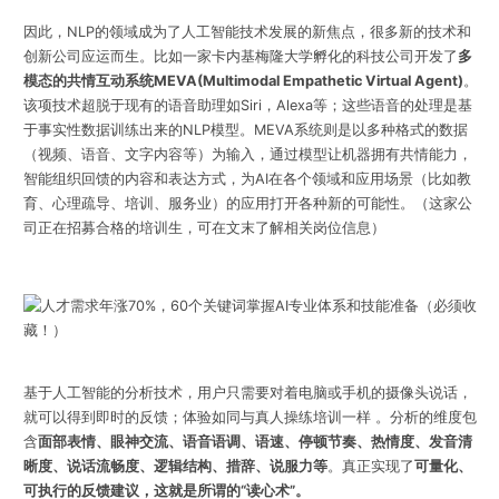
因此，NLP的领域成为了人工智能技术发展的新焦点，很多新的技术和
创新公司应运而生。比如一家卡内基梅隆大学孵化的科技公司开发了
多
模态的共情互动系统MEVA(Multimodal Empathetic Virtual Agent)
。
该项技术超脱于现有的语音助理如Siri，Alexa等；这些语音的处理是基
于事实性数据训练出来的NLP模型。MEVA系统则是以多种格式的数据
（视频、语音、文字内容等）为输入，通过模型让机器拥有共情能力，
智能组织回馈的内容和表达方式，为AI在各个领域和应用场景（比如教
育、心理疏导、培训、服务业）的应用打开各种新的可能性。
（这家公
司正在招募合格的培训生，可在文末了解相关岗位信息）
基于人工智能的分析技术，用户只需要对着电脑或手机的摄像头说话，
就可以得到即时的反馈；体验如同与真人操练培训一样 。分析的维度包
含
面部表情、眼神交流、语音语调、语速、停顿节奏、热情度、发音清
晰度、说话流畅度、逻辑结构、措辞、说服力等
。
真正实现了
可量化、
可执行的反馈建议，这就是所谓的“读心术”。