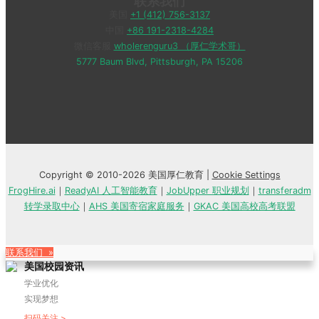
联系我们
美国
+1 (412) 756-3137
中国
+86 191-2318-4284
微信客服
wholerenguru3 （厚仁学术哥）
5777 Baum Blvd, Pittsburgh, PA 15206
Copyright © 2010-2026 美国厚仁教育 |
Cookie Settings
FrogHire.ai
｜
ReadyAI 人工智能教育
｜
JobUpper 职业规划
｜
transferadm
转学录取中心
｜
AHS 美国寄宿家庭服务
｜
GKAC 美国高校高考联盟
联系我们 »
美国校园资讯
学业优化
实现梦想
扫码关注 >