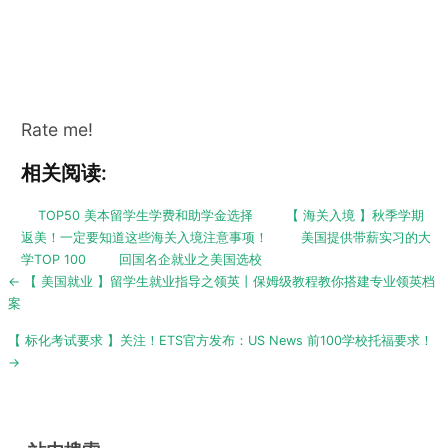
Rate me!
相关阅读:
TOP50 美本留学生学费和助学金选择
【 海关入境 】秋季学期
返美！一定要知道这些海关入境注意事项！
美国提供带薪实习的大
学TOP 100
回国名企就业之美国选校
Post
← 【 美国就业 】留学生就业指导之领英丨保姆级教程教你搭建专业领英档
navigation
案
【 标化考试要求 】关注！ETS官方发布：US News 前100学校托福要求！
→