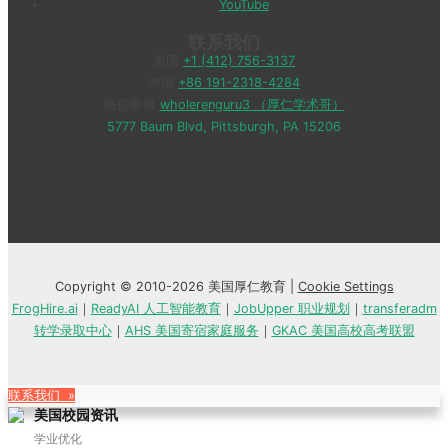
YouTube
联系我们
美国
+1 (412) 756-3137
中国
+86 191-2318-4284
微信客服
wholerenguru3 （厚仁学术哥）
5777 Baum Blvd, Pittsburgh, PA 15206
Copyright © 2010-2026 美国厚仁教育 |
Cookie Settings
FrogHire.ai
｜
ReadyAI 人工智能教育
｜
JobUpper 职业规划
｜
transferadm
转学录取中心
｜
AHS 美国寄宿家庭服务
｜
GKAC 美国高校高考联盟
联系我们 »
美国校园资讯
学业优化