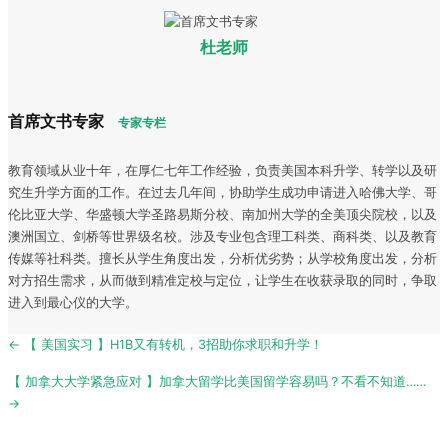
杜老师
首席文书专家
专家专栏
教育领域从业十年，在厚仁七年工作经验，负责美国本科升学、转学以及研
究生升学方面的工作。在过去几年间，协助学生成功申请进入哈佛大学、哥
伦比亚大学、华盛顿大学圣路易斯分校、南加州大学的全美顶尖院校，以及
澳洲国立、剑桥等世界级名校。涉及专业包含理工科类、商科类、以及教育
传媒等社科类。擅长从学生角度出发，分析优劣势；从学校角度出发，分析
对方招生需求，从而做到精准定校与定位，让学生在收获录取的同时，争取
进入到最心仪的大学。
Post
← 【 美国实习 】H1B又有转机，3招助你求职和升学！
navigation
【 加拿大大学紧急应对 】加拿大留学比美国留学容易吗？不看不知道……
→