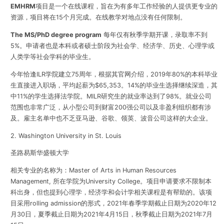
EMHRM
项目是一个在线课程，旨在为有多年工作经验的人提供更专业的
资源，项目将在15个月完成。在线教学对地点没有任何限制。
The MS/PhD degree program
每年仅有秋季学期开课，录取率不到
5%。申请者也是本科或者硕士阶段为社会学、经济学、历史、心理学或
人类学等社会学科的毕业生。
今年恰逢ILR学院建立75周年，根据其官网介绍，2019年80%的本科毕业
生直接进入职场，平均起薪为$65,353。14%的毕业生选择继续深造，其
中11%的学生选择法学院。MILR研究生的就业率达到了98%。就业公司
范围也非常广泛，从小型公司到财富200强公司以及非盈利组织都有涉
及。雇主名单中也不乏亚马逊、谷歌、领英、波音公司这样的大企业。
2. Washington University in St. Louis
圣路易斯华盛顿大学
相关专业的名称为：Master of Arts in Human Resources
Management, 所在学院为University College。项目申请要求不限制本
科出身，但也提到心理学，经济学和会计学相关课程是有帮助的。该项
目采用rolling admission的形式，2021年春季学期截止日期为2020年12
月30日，夏季截止日期为2021年4月15日，秋季截止日期为2021年7月