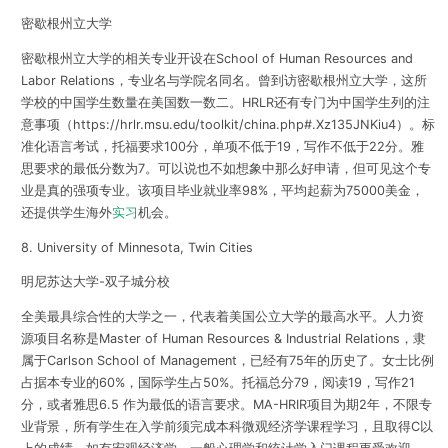
密歇根州立大学
密歇根州立大学的相关专业开设在School of Human Resources and
Labor Relations，专业名与学院名同名。曾到访密歇根州立大学，这所
学校的中国学生数量在美国数一数二。HRLR还有专门为中国学生列的注
意事项（
https://hrlr.msu.edu/toolkit/china.php#.Xz135JNKiu4
）。标
准化语言考试，托福要求100分，单项不低于19，写作不低于22分。雅
思要求的最低分数为7。可以说也不如想象中那么好申请，但可见这个专
业是真的强项专业。该项目毕业就业率98%，平均起薪为75000美金，
还提供学生海外
实习
机会。
8. University of Minnesota, Twin Cities
明尼苏达大学-双子城分校
全美最具综合性的大学之一，代表着美国公立大学的最高水平。人力资
源项目名称是Master of Human Resources & Industrial Relations，隶
属于Carlson School of Management，已经有75年的历史了。女士比例
占据本专业的60%，国际学生占50%。托福总分79，阅读19，写作21
分，或者雅思6.5 作为最低的语言要求。MA-HRIR项目为期2年，不限专
业背景，所有学生在入学前须完成本科微观经济学课程学习，且取得C以