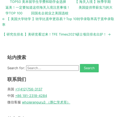
TOP50 美本留学生学费和助学金选择
【 海关入境 】秋季学期
返美！一定要知道这些海关入境注意事项！
美国提供带薪实习的大
学TOP 100
回国名企就业之美国选校
Post
← 【 美国大学转学 】转学比直申更容易？Top 10转学录取率高于直申录取
navigation
率
【 研究生排名 】美研党看过来！TFE Times2021硕士项目排名出炉！ →
站内搜索
Search for:
联系我们
美国
+1(412)756-3137
中国
+86 191-2318-4284
微信客服
wholerenguru3 （厚仁学术哥）