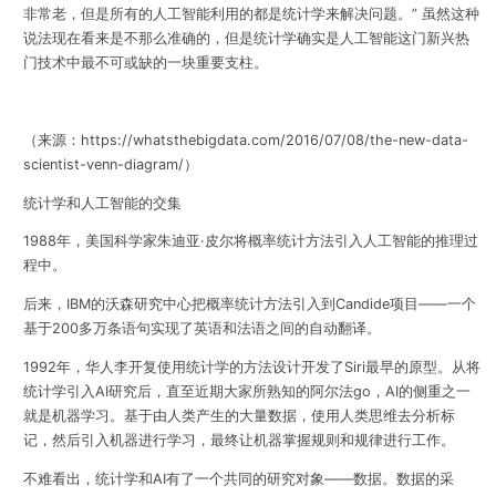
非常老，但是所有的人工智能利用的都是统计学来解决问题。” 虽然这种
说法现在看来是不那么准确的，但是
统计学确实是人工智能这门新兴热
门技术中最不可或缺的一块重要支柱
。
（来源：
https://whatsthebigdata.com/2016/07/08/the-new-data-
scientist-venn-diagram/
）
统计学和人工智能的交集
1988年，美国科学家朱迪亚·皮尔将概率统计方法引入人工智能的推理过
程中。
后来，IBM的沃森研究中心把概率统计方法引入到Candide项目——一个
基于200多万条语句实现了英语和法语之间的自动翻译。
1992年，华人李开复使用统计学的方法设计开发了Siri最早的原型。从将
统计学引入AI研究后，直至近期大家所熟知的阿尔法go，AI的侧重之一
就是机器学习。基于由人类产生的大量数据，使用人类思维去分析标
记，然后引入机器进行学习，最终让机器掌握规则和规律进行工作。
不难看出，统计学和AI有了一个共同的研究对象——数据。
数据的采