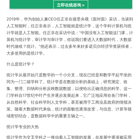
立即在线咨询 >
2019年，华为创始人兼CEO任正非在接受央视《面对面》采访，当谈到
人工智能时，任正非表示，
人工智能就是统计学，这个学科计算机与统
计学就是人工智能
。任正非在采访中说：“中国没有人工智能这门课，计
算机与统计学，审计学与审计学，你说我们要进入大数据时代，大数据
时代做啥？统计。”他还表示，过去多年来好多诺贝尔经济学奖获得者，
大多使用的是统计学。
什么是统计学？
统计学从最开始只是数学的一个小分支，现在已经是和数学平起平坐的
同为一门二级学科了。
统计学是在数据分析的基础上，研究测定、收
集、整理、归纳和分析反映数据数据，以便给出正确消息的科学
。这一
门学科自17世纪中叶产生并逐步发展起来，它广泛地应用在各门学科，
从自然科学、社会科学到人文学科，甚至被用于工商业及政府的情报决
策。随着大数据时代来临，统计的面貌也逐渐改变，与信息、计算等领
域密切结合，是数据科学中的重要主轴之一。
统计学专业的大热
统计学作为交叉学科之一推动着人工智能的发展，在发展中逐渐被应用