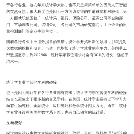
于各行各业。这几年来统计学大热，也不只是简简单单的因为人工智能
的突然火热，很大程度也是因为一方面该专业的申请难度相对较低，另
一方面就职范围较广（统计局，银行、保险公司、证券公司等金融部
门，市场调查公司、咨询公司、各公司的市场研究部门，工业企业的质
量检测部门等企业事业单位）。
随着各行各业中应用数据量的激增，统计学开拓出新的领域，那就是
对
大数据的挖掘和研究
。当然，也增加了统计学就业的竞争力。美国劳工
部数据显示，到2028年，统计学家职位需求将会有30%的增长，远超平
均水平。
统计学专业与其他学科的碰撞
也正是因为统计学在各行各业都有需求，统计学与别的传统学科的碰撞
结合也诞生出了很多新的
交叉学科
。在美国，统计学主要有以下学习方
向有
生物统计、金融统计、应用统计和数学统计四大方向
。通常，统计
学专业开设在美国的数学系下面，也有自己独立的统计系。
生物统计
探讨如何进行生物学实验研究的设计、取样、分析、资料整理与推论的