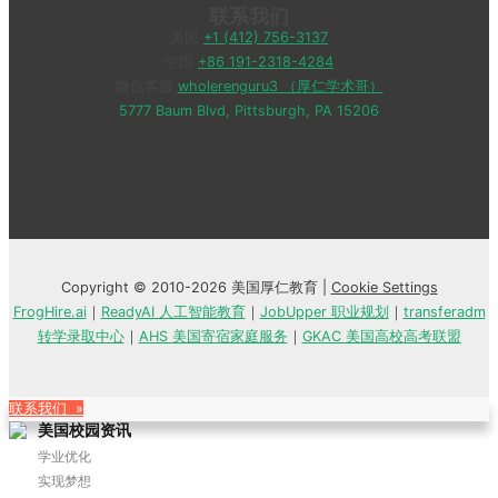
联系我们
美国
+1 (412) 756-3137
中国
+86 191-2318-4284
微信客服
wholerenguru3 （厚仁学术哥）
5777 Baum Blvd, Pittsburgh, PA 15206
Copyright © 2010-2026 美国厚仁教育 |
Cookie Settings
FrogHire.ai
｜
ReadyAI 人工智能教育
｜
JobUpper 职业规划
｜
transferadm
转学录取中心
｜
AHS 美国寄宿家庭服务
｜
GKAC 美国高校高考联盟
联系我们 »
美国校园资讯
学业优化
实现梦想