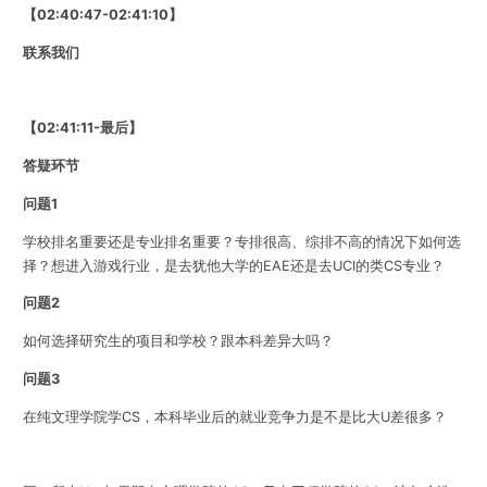
【02:40:47-02:41:10】
联系我们
【02:41:11-最后】
答疑环节
问题1
学校排名重要还是专业排名重要？专排很高、综排不高的情况下如何选
择？想进入游戏行业，是去犹他大学的
EAE
还是去
UCI
的类
CS
专业？
问题2
如何选择研究生的项目和学校？跟本科差异大吗？
问题3
在纯文理学院学
CS
，本科毕业后的就业竞争力是不是比大
U
差很多？