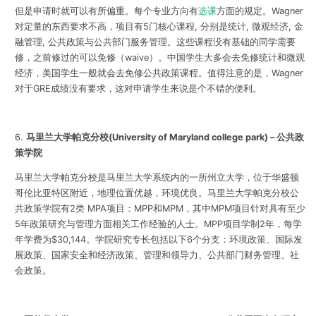
但是申请时就可以有所偏重。每个专业方向有
选课
方面的规定。Wagner
对定量的东西要求不高，项目有5门核心课程, 分别是统计, 微观经济, 金
融管理, 公共政策与公共部门服务管理。这些课程没有基础的同学需要
修，之前修过的可以免修（waive）。中国学生大多会去免修统计和微观
经济，美国学生一般就会去免修公共政策课程。值得注意的是，Wagner
对于GRE成绩没有要求，这对申请学生来说是个不错的便利。
6.
马里兰大学帕克分校
(University of Maryland college park
) –
公共政
策学院
马里兰大学帕克分校是马里兰大学系统内的一所州立大学，位于华盛顿
哥伦比亚特区附近，地理位置优越，环境优良。马里兰大学帕克分校公
共政策学院有2类 MPA项目：MPP和MPM，其中MPM项目针对具有至少
5年政策研究与管理方面相关工作经验的人士。MPP项目学制2年，每学
年学费为$30,144。学院研究专长包括以下6个分支：环境政策、国际发
展政策、国家安全和经济政策、管理和领导力、公共部门财务管理、社
会政策。