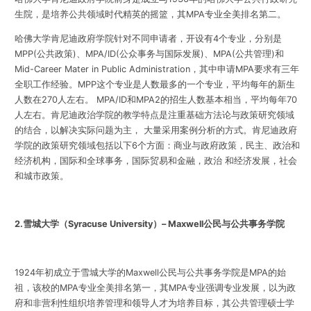
生院，是培养公共领域时代精英的摇篮，其MPA专业全美排名第二。
哈佛大学肯尼迪政府学院针对不同申请者，开设有4个专业，分别是
MPP(公共政策)、MPA/ID(公众事务与国际发展)、MPA(公共管理)和
Mid-Career Mater in Public Administration，其中申请MPA要求有三年
全职工作经验。MPP这个专业是人数最多的一个专业，平均每年的新生
人数在270人左右。 MPA/ID和MPA2的招生人数基本相当，平均每年70
人左右。肯尼迪政治学院的教学特点是注重基础方法论与政策研究领域
的结合，以解决实际问题为主， 大量采用案例分析的方式。肯尼迪政府
学院的政策研究领域包括以下6个方面：商业与政府政策，民主、政治和
经济机构，国际和全球事务，国际贸易和金融，政治 和经济发展，社会
和城市政策。
2.
雪城大学（
Syracuse University
）
– Maxwell
公民与公共事务学院
1924年初成立于雪城大学的Maxwell公民与公共事务学院是MPA的始
祖，该校的MPA专业全美排名第一，其MPA专业强调专业发展，以为政
府和非营利性组织培养管理和领导人才为培养目标，其公共管理硕士学