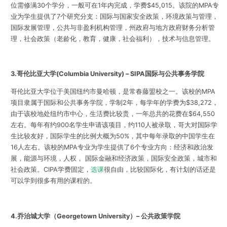
位需修满30个学分，一般可在1年内完成，学费$45,015。该院的MPA专
业为学生提供了7个研究分支：国际与国家安全政策，环境政策与管理，
国际发展管理，公共与非盈利机构管理，州政府与地方政府财务分析管
理，社会政策（老龄化，教育，健康，社会福利），技术与信息管理。
3.
哥伦比亚大学
(Columbia University) – SIPA
国际与公共事务学院
哥伦比亚大学位于美国纽约市曼哈顿，是常春藤盟校之一。该校的MPA
项目隶属于国际和公共事务学院，学制2年，每学年的学费为$38,272，
由于该校地处纽约市中心，生活费比较贵，一年总共的花费在$64,550
左右。每年有约900名学生申请该项目，约110人被录取，哥大对国际学
生比较友好，国际学生的比例大概为50%，其中每年录取的中国学生在
16人左右。该校的MPA专业为学生提供了6个专业方向：经济和政治发
展，能源与环境，人权， 国际金融和经济政策，国际安全政策，城市和
社会政策。CIPA学费固定，
选课
很自由，比较国际化，有计划的话还是
可以学到很多有用的课程的。
4.
乔治城大学（
Georgetown University
）
–
公共政策学院