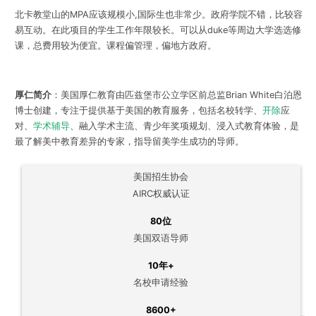
北卡教堂山的MPA应该规模小,国际生也非常少。政府学院不错，比较容
易互动。在此项目的学生工作年限较长。可以从duke等周边大学选选修
课，总费用较为便宜。课程偏管理，偏地方政府。
厚仁
简
介
：美国厚仁教育由匹兹堡市公立学区前总监Brian White白泊恩
博士创建，专注于提供基于美国的教育服务，包括名校转学、
开除
应
对、
学术辅导
、融入学术主流、青少年奖项规划、浸入式教育体验，是
最了解美中教育差异的专家，指导留美学生成功的导师。
美国招生协会
AIRC权威认证
80位
美国双语导师
10年+
名校申请经验
8600+