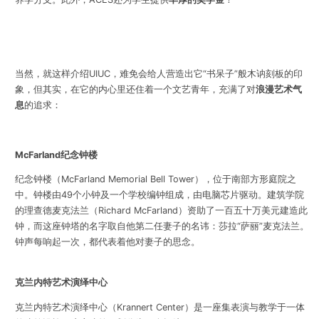
当然，就这样介绍UIUC，难免会给人营造出它“书呆子”般木讷刻板的印
象，但其实，在它的内心里还住着一个文艺青年，充满了对
浪漫艺术气
息
的追求：
McFarland纪念钟楼
纪念钟楼（McFarland Memorial Bell Tower），位于南部方形庭院之
中。钟楼由49个小钟及一个学校编钟组成，由电脑芯片驱动。建筑学院
的理查德麦克法兰（Richard McFarland）资助了一百五十万美元建造此
钟，而这座钟塔的名字取自他第二任妻子的名讳：莎拉“萨丽”麦克法兰。
钟声每响起一次，都代表着他对妻子的思念。
克兰内特艺术演绎中心
克兰内特艺术演绎中心
（Krannert Center）是一座集表演与教学于一体