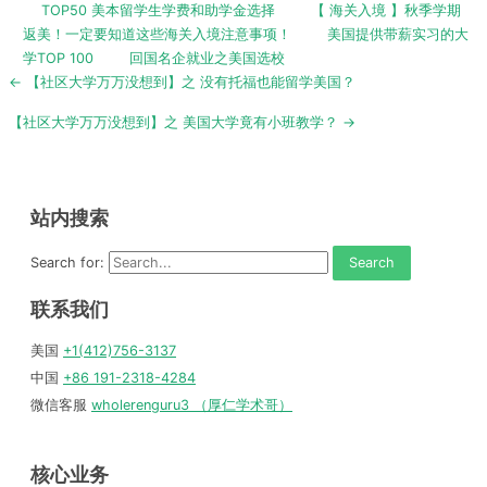
TOP50 美本留学生学费和助学金选择
【 海关入境 】秋季学期
返美！一定要知道这些海关入境注意事项！
美国提供带薪实习的大
学TOP 100
回国名企就业之美国选校
Post
← 【社区大学万万没想到】之 没有托福也能留学美国？
navigation
【社区大学万万没想到】之 美国大学竟有小班教学？ →
站内搜索
Search for:
联系我们
美国
+1(412)756-3137
中国
+86 191-2318-4284
微信客服
wholerenguru3 （厚仁学术哥）
核心业务