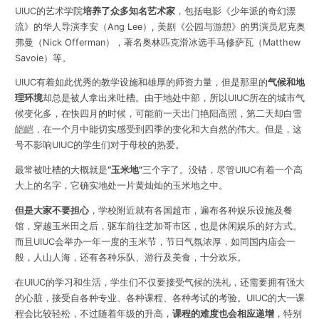
UIUC的艺术学院
培养了
众多知名艺术家
，包括电影《少年派的奇幻漂
流》的华人导演李安（Ang Lee）, 美剧《公园与游憩》的男演员尼克奥
弗曼（Nick Offerman），著名奥林匹克滑冰选手马修萨瓦（Matthew
Savoie）等。
UIUC有着如此优秀的教学设施和雄厚的师资力量，但是那里的
气候和地
理环境
却总是被人拿出来吐槽。由于地处中部，所以UIUC所在的城市气
候变化多，在快四月的时候，可能前一天出门艳阳高照，第二天却白雪
皑皑，在一个月中能切实感受到四季的变化和大自然的伟大。但是，这
号不影响UIUC的学生们对于母校的热爱。
最常被吐槽的大概就是
“玉米地”
三个字了。没错，尽管UIUC有着一个高
大上的名字，它确实地处一片黄灿灿的玉米地之中。
但是大家不要担心
，学校附近就有各国超市，遍布各种娱乐设施及餐
馆，穿越玉米田之后，驱车前往芝加哥市区，也是休闲娱乐的好方式。
而且UIUC会举办一年一度的玉米节，节日气氛浓厚，如同国内庙会一
般，人山人海，还有各种乐队、游行及美食，十分欢乐。
在UIUC的学习和生活，学生们不仅要接受气候的洗礼，还需要拥有强大
的心脏，接受自各种专业、各种课程、各种考试的考验。UIUC的大一课
程会比较轻松，不过随着年级的升高，
课程的难度也会相应递增
，特别