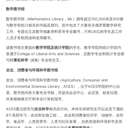
数学图书馆
数学图书馆（Mathematics Library，ML）拥有超过100,000本及500册
与数学和统计相关的书籍及期刊。其中包含了大量有关俄罗斯数学研究
工作、专题论文及数学抽象资料库等专业藏书，只有UIUC的学生及工作
人员才有权阅读和使用藏书。
该图书馆主要面向
数
学学院及统计学院
的学生。数学学院和统计学院均
隶属于College of Liberal Arts and Sciences，且数学专业和统计专业都
与
计算机科学（CS）
专业有交叉。
农业、消费者与环境科学图书馆
农业、消费者与环境科学图书馆（Agriculture, Consumer and
Environmental Sciences Library，ACES），位于ACES学院的中心位
置。图书馆内有大量专业书籍，并提供会议中心、会议室、校友社团、
外来植物展示厅和专业计算机指导。
ACES重点研究与
农业科学
相关的方向。本科生和研究生可以在其下属的
8个系部学习：农业和生物工程，、农业和消费者经济学、动物学、农作
学、食品学、人类营养学、人类与社区发展 、自然资源和环境科学及营
养学分支。此外，ACES还为学生提供
丰厚的奖学金
！