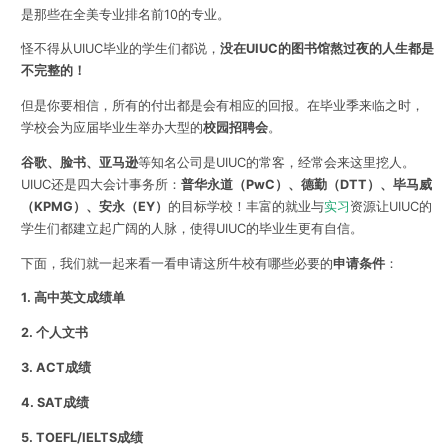
是那些在全美专业排名前10的专业。
怪不得从UIUC毕业的学生们都说，
没在UIUC的图书馆熬过夜的人生都是
不完整的！
但是你要相信，所有的付出都是会有相应的回报。在毕业季来临之时，
学校会为应届毕业生举办大型的
校园招聘会
。
谷歌、脸书、亚马逊
等知名公司是UIUC的常客，经常会来这里挖人。
UIUC还是四大会计事务所：
普华永道（PwC）、德勤（DTT）、毕马威
（KPMG）、安永（EY）
的目标学校！丰富的就业与
实习
资源让UIUC的
学生们都建立起广阔的人脉，使得UIUC的毕业生更有自信。
下面，我们就一起来看一看申请这所牛校有哪些必要的
申请条件
：
1. 高中英文成绩单
2. 个人文书
3. ACT成绩
4. SAT成绩
5. TOEFL/IELTS成绩