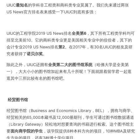
UIUC
最知名
的学科非工程类和商科类专业莫属了。我们先来通过两张
US
News官方排名表来感受一下UIUC到底有多强：
UIUC的工程学院2019 US News排名
全美第6
，其下所有工程类学科均可
排至北美前10。它的商科类专业更是美国相关专业中的佼佼者，其下的
会计专业2019 US News排名
第2
。在2017年，有30名UIUC的校友及研
究者获得了
诺贝尔奖
。
除此之外，UIUC还拥有
全美第二大的图书馆系统
（哈佛大学是全美第
一），大大小小的图书馆加起来有几十所呢！下面就跟着留学君一起逛
逛其中三所比较有名的图书馆吧。
经贸图书馆
经贸图书馆
（Business and Economics Library，BEL），拥有与商学、
经贸相关的65,000本藏书及12,000册期刊，学生可通过图书馆数据通道
（Library Gateway）轻松地对想要查询的书籍进行检索。这个图书馆主
要
面向商学院的学生
，该学院提供8种本科方向的项目，10种MBA及研究
生方向的项目，还有3种博士学位项目。