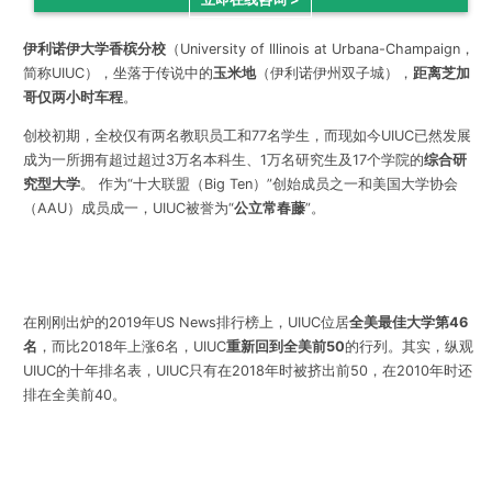
伊利诺伊大学香槟分校
（University of Illinois at Urbana-Champaign，
简称UIUC），坐落于传说中的
玉米地
（伊利诺伊州双子城），
距离芝加
哥仅两小时车程
。
创校初期，全校仅有两名教职员工和77名学生，而现如今UIUC已然发展
成为一所拥有超过超过3万名本科生、1万名研究生及17个学院的
综合研
究型大学
。 作为“十大联盟（Big Ten）”创始成员之一和美国大学协会
（AAU）成员成一，UIUC被誉为“
公立常春藤
”。
在刚刚出炉的2019年US News排行榜上，UIUC位居
全美最佳大学第46
名
，而比2018年上涨6名，UIUC
重新回到全美前50
的行列。其实，纵观
UIUC的十年排名表，UIUC只有在2018年时被挤出前50，在2010年时还
排在全美前40。