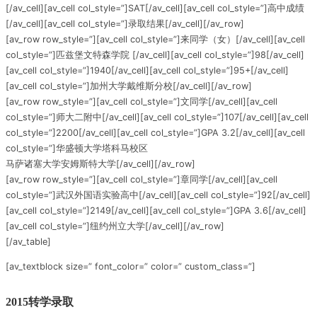
[/av_cell][av_cell col_style=”]SAT[/av_cell][av_cell col_style=”]高中成绩
[/av_cell][av_cell col_style=”]录取结果[/av_cell][/av_row]
[av_row row_style=”][av_cell col_style=”]来同学（女）[/av_cell][av_cell
col_style=”]匹兹堡文特森学院 [/av_cell][av_cell col_style=”]98[/av_cell]
[av_cell col_style=”]1940[/av_cell][av_cell col_style=”]95+[/av_cell]
[av_cell col_style=”]加州大学戴维斯分校[/av_cell][/av_row]
[av_row row_style=”][av_cell col_style=”]文同学[/av_cell][av_cell
col_style=”]师大二附中[/av_cell][av_cell col_style=”]107[/av_cell][av_cell
col_style=”]2200[/av_cell][av_cell col_style=”]GPA 3.2[/av_cell][av_cell
col_style=”]华盛顿大学塔科马校区
马萨诸塞大学安姆斯特大学[/av_cell][/av_row]
[av_row row_style=”][av_cell col_style=”]章同学[/av_cell][av_cell
col_style=”]武汉外国语实验高中[/av_cell][av_cell col_style=”]92[/av_cell]
[av_cell col_style=”]2149[/av_cell][av_cell col_style=”]GPA 3.6[/av_cell]
[av_cell col_style=”]纽约州立大学[/av_cell][/av_row]
[/av_table]
[av_textblock size=” font_color=” color=” custom_class=”]
2015转学录取