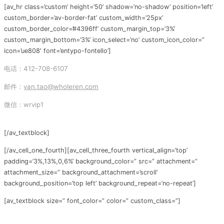
[av_hr class=’custom’ height=’50’ shadow=’no-shadow’ position=’left’
custom_border=’av-border-fat’ custom_width=’25px’
custom_border_color=’#4396ff’ custom_margin_top=’3%’
custom_margin_bottom=’3%’ icon_select=’no’ custom_icon_color=”
icon=’ue808′ font=’entypo-fontello’]
电话：412-708-6107
邮件：
yan.tao@wholeren.com
微信：wrvip1
[/av_textblock]
[/av_cell_one_fourth][av_cell_three_fourth vertical_align=’top’
padding=’3%,13%,0,6%’ background_color=” src=” attachment=”
attachment_size=” background_attachment=’scroll’
background_position=’top left’ background_repeat=’no-repeat’]
[av_textblock size=” font_color=” color=” custom_class=”]