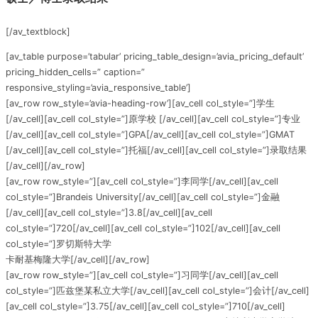
[/av_textblock]
[av_table purpose=’tabular’ pricing_table_design=’avia_pricing_default’
pricing_hidden_cells=” caption=”
responsive_styling=’avia_responsive_table’]
[av_row row_style=’avia-heading-row’][av_cell col_style=”]学生
[/av_cell][av_cell col_style=”]原学校 [/av_cell][av_cell col_style=”]专业
[/av_cell][av_cell col_style=”]GPA[/av_cell][av_cell col_style=”]GMAT
[/av_cell][av_cell col_style=”]托福[/av_cell][av_cell col_style=”]录取结果
[/av_cell][/av_row]
[av_row row_style=”][av_cell col_style=”]李同学[/av_cell][av_cell
col_style=”]Brandeis University[/av_cell][av_cell col_style=”]金融
[/av_cell][av_cell col_style=”]3.8[/av_cell][av_cell
col_style=”]720[/av_cell][av_cell col_style=”]102[/av_cell][av_cell
col_style=”]罗切斯特大学
卡耐基梅隆大学[/av_cell][/av_row]
[av_row row_style=”][av_cell col_style=”]习同学[/av_cell][av_cell
col_style=”]匹兹堡某私立大学[/av_cell][av_cell col_style=”]会计[/av_cell]
[av_cell col_style=”]3.75[/av_cell][av_cell col_style=”]710[/av_cell]