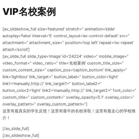
VIP名校案例
[av_slideshow_full size=’featured’ stretch=” animation=’slide’
autoplay=’false’ interval=’5′ control_layout=’av-control-default’ src=”
attachment=” attachment_size=” position=’top left’ repeat=’no-repeat’
attach=’scroll’]
[av_slide_full slide_type=’image’ id=’24224′ video=” mobile_image=”
video_format=” video_ratio=” title=’名校案例’ custom_title_size=”
custom_content_size=” caption_pos=’caption_bottom’ link_apply=”
link=’lightbox’ link_target=” button_label=” button_color=’light’
link1=’manually,http://’ link_target1=” button_label2=”
button_color2=’light’ link2=’manually,http://’ link_target2=” font_color=”
custom_title=” custom_content=” overlay_opacity=’0.1′ overlay_color=”
overlay_pattern=” overlay_custom_pattern=”]
这里有最真实的学生反馈！这里有最牛的名校录取！这里有最走心的学校推
介！
[/av_slide_full]
[/av_slideshow_full]