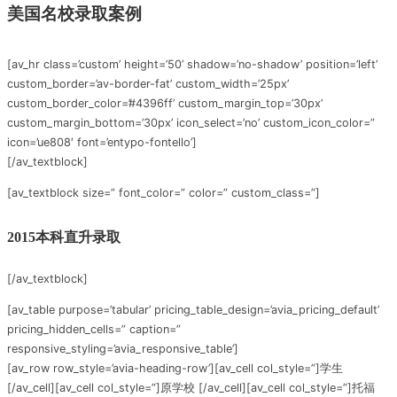
美国名校录取案例
[av_hr class=’custom’ height=’50’ shadow=’no-shadow’ position=’left’
custom_border=’av-border-fat’ custom_width=’25px’
custom_border_color=’#4396ff’ custom_margin_top=’30px’
custom_margin_bottom=’30px’ icon_select=’no’ custom_icon_color=”
icon=’ue808′ font=’entypo-fontello’]
[/av_textblock]
[av_textblock size=” font_color=” color=” custom_class=”]
2015本科直升录取
[/av_textblock]
[av_table purpose=’tabular’ pricing_table_design=’avia_pricing_default’
pricing_hidden_cells=” caption=”
responsive_styling=’avia_responsive_table’]
[av_row row_style=’avia-heading-row’][av_cell col_style=”]学生
[/av_cell][av_cell col_style=”]原学校 [/av_cell][av_cell col_style=”]托福