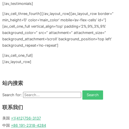
[/av_testimonials]
[/av_cell_three_fourth][/av_layout_row][av_layout_row border=”
min_height=’0′ color=’main_color’ mobile=’av-flex-cells’ id=”]
[av_cell_one_full vertical_align=’top’ padding=’2%,9%,3%,9%’
background_color=” src=” attachment=” attachment_size=”
background_attachment=’scroll’ background_position=’top left’
background_repeat=’no-repeat’]
[/av_cell_one_full]
[/av_layout_row]
站内搜索
Search for:
联系我们
美国
+1(412)756-3137
中国
+86 191-2318-4284