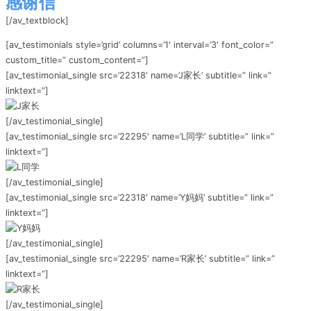
感谢信
[/av_textblock]
[av_testimonials style=’grid’ columns=’1′ interval=’3′ font_color=”
custom_title=” custom_content=”]
[av_testimonial_single src=’22318′ name=’J家长’ subtitle=” link=”
linktext=”]
[/av_testimonial_single]
[av_testimonial_single src=’22295′ name=’L同学’ subtitle=” link=”
linktext=”]
[/av_testimonial_single]
[av_testimonial_single src=’22318′ name=’Y妈妈’ subtitle=” link=”
linktext=”]
[/av_testimonial_single]
[av_testimonial_single src=’22295′ name=’R家长’ subtitle=” link=”
linktext=”]
[/av_testimonial_single]