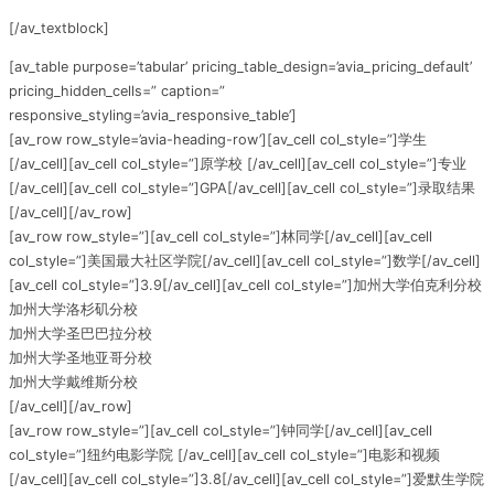
[/av_textblock]
[av_table purpose=’tabular’ pricing_table_design=’avia_pricing_default’
pricing_hidden_cells=” caption=”
responsive_styling=’avia_responsive_table’]
[av_row row_style=’avia-heading-row’][av_cell col_style=”]学生
[/av_cell][av_cell col_style=”]原学校 [/av_cell][av_cell col_style=”]专业
[/av_cell][av_cell col_style=”]GPA[/av_cell][av_cell col_style=”]录取结果
[/av_cell][/av_row]
[av_row row_style=”][av_cell col_style=”]林同学[/av_cell][av_cell
col_style=”]美国最大社区学院[/av_cell][av_cell col_style=”]数学[/av_cell]
[av_cell col_style=”]3.9[/av_cell][av_cell col_style=”]加州大学伯克利分校
加州大学洛杉矶分校
加州大学圣巴巴拉分校
加州大学圣地亚哥分校
加州大学戴维斯分校
[/av_cell][/av_row]
[av_row row_style=”][av_cell col_style=”]钟同学[/av_cell][av_cell
col_style=”]纽约电影学院 [/av_cell][av_cell col_style=”]电影和视频
[/av_cell][av_cell col_style=”]3.8[/av_cell][av_cell col_style=”]爱默生学院