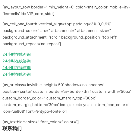
[av_layout_row border=” min_height=’0′ color=’main_color’ mobile=’av-
flex-cells’ id=’VIP_core_side’]
[av_cell_one_fourth vertical_align=’top’ padding=’3%,0,0,9%’
background_color=” src=” attachment=” attachment_size=”
background_attachment=’scroll’ background_position=’top left’
background_repeat=’no-repeat’]
24小时在线咨询
24小时在线咨询
24小时在线咨询
24小时在线咨询
[av_hr class=’invisible’ height=’50’ shadow=’no-shadow’
position=’center’ custom_border=’av-border-thin’ custom_width=’50px’
custom_border_color=” custom_margin_top=’30px’
custom_margin_bottom=’30px’ icon_select=’yes’ custom_icon_color=”
icon=’ue808′ font=’entypo-fontello’]
[av_textblock size=” font_color=” color=”]
联系我们