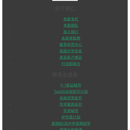
关于厚仁
专家专栏
专家团队
加入我们
名校录取榜
教育研究中心
美国大学排名
真实客户感言
行业影响力
留美全服务
F-1签证辅导
Top50名校跃升计划
名校背景提升
学术紧急应对
学术辅导
护学星计划
美国初/高中申请和转学
美国大学申请