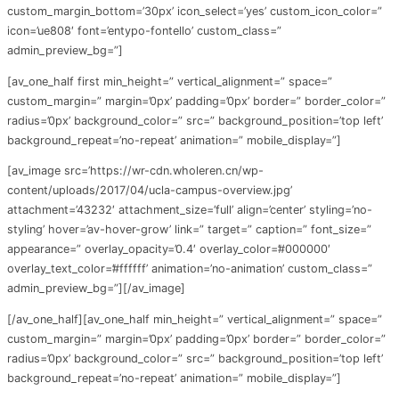
custom_margin_bottom=’30px’ icon_select=’yes’ custom_icon_color=”
icon=’ue808′ font=’entypo-fontello’ custom_class=”
admin_preview_bg=”]
[av_one_half first min_height=” vertical_alignment=” space=”
custom_margin=” margin=’0px’ padding=’0px’ border=” border_color=”
radius=’0px’ background_color=” src=” background_position=’top left’
background_repeat=’no-repeat’ animation=” mobile_display=”]
[av_image src=’https://wr-cdn.wholeren.cn/wp-
content/uploads/2017/04/ucla-campus-overview.jpg’
attachment=’43232′ attachment_size=’full’ align=’center’ styling=’no-
styling’ hover=’av-hover-grow’ link=” target=” caption=” font_size=”
appearance=” overlay_opacity=’0.4′ overlay_color=’#000000′
overlay_text_color=’#ffffff’ animation=’no-animation’ custom_class=”
admin_preview_bg=”][/av_image]
[/av_one_half][av_one_half min_height=” vertical_alignment=” space=”
custom_margin=” margin=’0px’ padding=’0px’ border=” border_color=”
radius=’0px’ background_color=” src=” background_position=’top left’
background_repeat=’no-repeat’ animation=” mobile_display=”]