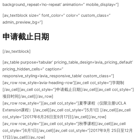
background_repeat=’no-repeat’ animation=” mobile_display=”]
[av_textblock size=” font_color=” color=” custom_class=”
admin_preview_bg=”]
申请截止日期
[/av_textblock]
[av_table purpose=’tabular’ pricing_table_design=’avia_pricing_default’
pricing_hidden_cells=” caption=”
responsive_styling=’avia_responsive_table’ custom_class=”]
[av_row row_style=’avia-heading-row’][av_cell col_style=”]学期制
[/av_cell][av_cell col_style=”]申请截止日期[/av_cell][av_cell col_style=”]
项目时间[/av_cell][/av_row]
[av_row row_style=”][av_cell col_style=”]夏季课程（仅限注册UCLA
Extension课程）[/av_cell][av_cell col_style=”]5月1日 [/av_cell][av_cell
col_style=”]2017年6月26日至9月17日[/av_cell][/av_row]
[av_row row_style=”][av_cell col_style=”]秋季课程[/av_cell][av_cell
col_style=”]6月1日[/av_cell][av_cell col_style=”]2017年9月 25日至12月
17日[/av_cell][/av_row]