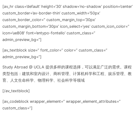
[av_hr class=’default’ height=’30’ shadow=’no-shadow’ position=’center’
custom_border=’av-border-thin’ custom_width=’50px’
custom_border_color=” custom_margin_top=’30px’
custom_margin_bottom=’30px’ icon_select=’yes’ custom_icon_color=”
icon=’ue808′ font=’entypo-fontello’ custom_class=”
admin_preview_bg=”]
[av_textblock size=” font_color=” color=” custom_class=”
admin_preview_bg=”]
Study Abroad @ UCLA 提供多样的课程选择，可以满足广泛的需求。课程
类型包括：建筑和室内设计、商科管理、计算机科学和工程、娱乐管理、教
育、人文生命科学、物理科学、社会科学等领域
[/av_textblock]
[av_codeblock wrapper_element=” wrapper_element_attributes=”
custom_class=”]