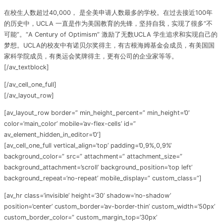
在校生人数超过40,000， 是全美申请人数最多的学校。在过去接近100年
的历史中，UCLA 一直是作为美国教育的先锋，坚持自我，实现了很多“不
可能”。“A Century of Optimism” 激励了无数
UCLA 学生追求和实现自己的
梦想。UCLA的
校友中有诺贝尔奖得主，有古根海姆基金会成员，有美国国
家科学院成员，有奥运会奖牌得主，更有公司的企业家等等。
[/av_textblock]
[/av_cell_one_full]
[/av_layout_row]
[av_layout_row border=” min_height_percent=” min_height=’0′
color=’main_color’ mobile=’av-flex-cells’ id=”
av_element_hidden_in_editor=’0′]
[av_cell_one_full vertical_align=’top’ padding=’0,9%,0,9%’
background_color=” src=” attachment=” attachment_size=”
background_attachment=’scroll’ background_position=’top left’
background_repeat=’no-repeat’ mobile_display=” custom_class=”]
[av_hr class=’invisible’ height=’30’ shadow=’no-shadow’
position=’center’ custom_border=’av-border-thin’ custom_width=’50px’
custom_border_color=” custom_margin_top=’30px’