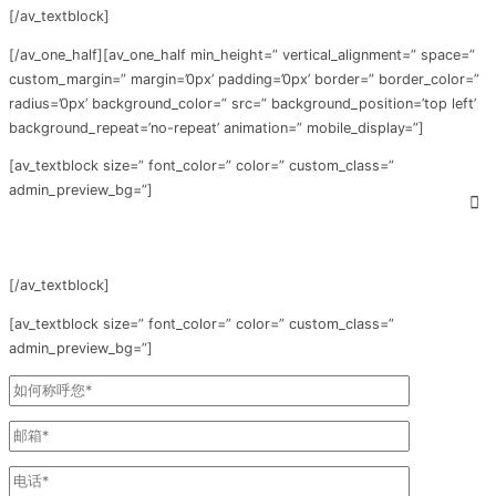
[/av_textblock]
[/av_one_half][av_one_half min_height=” vertical_alignment=” space=”
custom_margin=” margin=’0px’ padding=’0px’ border=” border_color=”
radius=’0px’ background_color=” src=” background_position=’top left’
background_repeat=’no-repeat’ animation=” mobile_display=”]
[av_textblock size=” font_color=” color=” custom_class=”
admin_preview_bg=”]
我要报名
[/av_textblock]
[av_textblock size=” font_color=” color=” custom_class=”
admin_preview_bg=”]