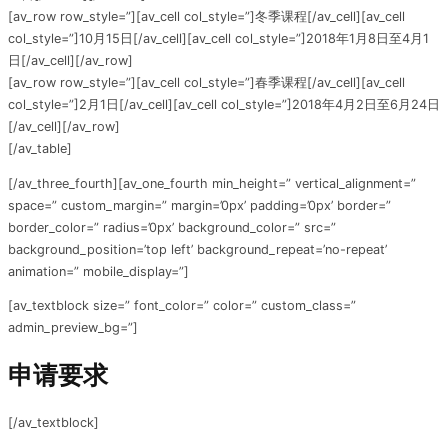
[av_row row_style=”][av_cell col_style=”]冬季课程[/av_cell][av_cell
col_style=”]10月15日[/av_cell][av_cell col_style=”]2018年1月8日至4月1
日[/av_cell][/av_row]
[av_row row_style=”][av_cell col_style=”]春季课程[/av_cell][av_cell
col_style=”]2月1日[/av_cell][av_cell col_style=”]2018年4月2日至6月24日
[/av_cell][/av_row]
[/av_table]
[/av_three_fourth][av_one_fourth min_height=” vertical_alignment=”
space=” custom_margin=” margin=’0px’ padding=’0px’ border=”
border_color=” radius=’0px’ background_color=” src=”
background_position=’top left’ background_repeat=’no-repeat’
animation=” mobile_display=”]
[av_textblock size=” font_color=” color=” custom_class=”
admin_preview_bg=”]
申请要求
[/av_textblock]