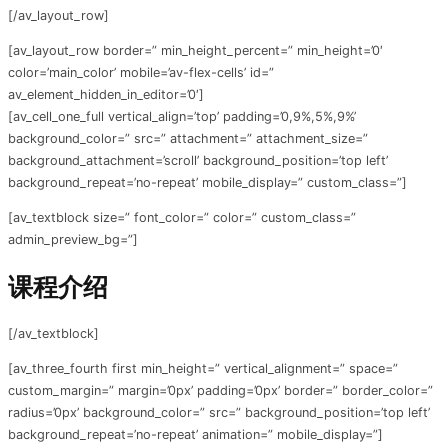
[/av_layout_row]
[av_layout_row border=” min_height_percent=” min_height=’0′
color=’main_color’ mobile=’av-flex-cells’ id=”
av_element_hidden_in_editor=’0′]
[av_cell_one_full vertical_align=’top’ padding=’0,9%,5%,9%’
background_color=” src=” attachment=” attachment_size=”
background_attachment=’scroll’ background_position=’top left’
background_repeat=’no-repeat’ mobile_display=” custom_class=”]
[av_textblock size=” font_color=” color=” custom_class=”
admin_preview_bg=”]
课程介绍
[/av_textblock]
[av_three_fourth first min_height=” vertical_alignment=” space=”
custom_margin=” margin=’0px’ padding=’0px’ border=” border_color=”
radius=’0px’ background_color=” src=” background_position=’top left’
background_repeat=’no-repeat’ animation=” mobile_display=”]