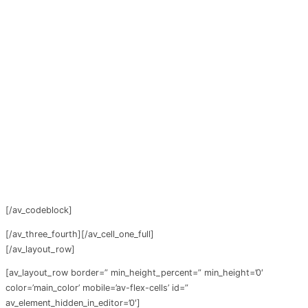
[/av_codeblock]
[/av_three_fourth][/av_cell_one_full]
[/av_layout_row]
[av_layout_row border=” min_height_percent=” min_height=’0′
color=’main_color’ mobile=’av-flex-cells’ id=”
av_element_hidden_in_editor=’0′]