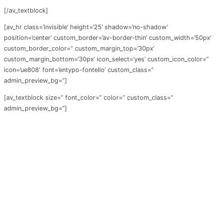
[/av_textblock]
[av_hr class=’invisible’ height=’25’ shadow=’no-shadow’
position=’center’ custom_border=’av-border-thin’ custom_width=’50px’
custom_border_color=” custom_margin_top=’30px’
custom_margin_bottom=’30px’ icon_select=’yes’ custom_icon_color=”
icon=’ue808′ font=’entypo-fontello’ custom_class=”
admin_preview_bg=”]
[av_textblock size=” font_color=” color=” custom_class=”
admin_preview_bg=”]
・加州大学洛杉矶分校一流师资力量，有机会收获UCLA重量级教授录取信
・注册UCLA及UCLA Extension课程，为学生出具官方成绩单，可转换所有
学分
・位于洛杉矶，体验多元的美国文化和思想的碰撞
・有机会与UCLA学生并肩学习，拓展人脉
・全天候专业英语环境，迅速提升英语水平
・提供学术能力，背景提升，助力未来留学深造及就业