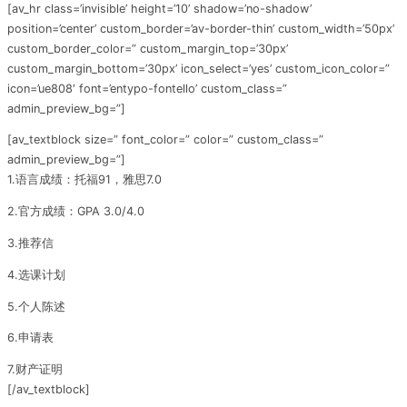
[av_hr class=’invisible’ height=’10’ shadow=’no-shadow’
position=’center’ custom_border=’av-border-thin’ custom_width=’50px’
custom_border_color=” custom_margin_top=’30px’
custom_margin_bottom=’30px’ icon_select=’yes’ custom_icon_color=”
icon=’ue808′ font=’entypo-fontello’ custom_class=”
admin_preview_bg=”]
[av_textblock size=” font_color=” color=” custom_class=”
admin_preview_bg=”]
1.语言成绩：托福91，雅思7.0
2.官方成绩：GPA 3.0/4.0
3.推荐信
4.选课计划
5.个人陈述
6.申请表
7.财产证明
[/av_textblock]