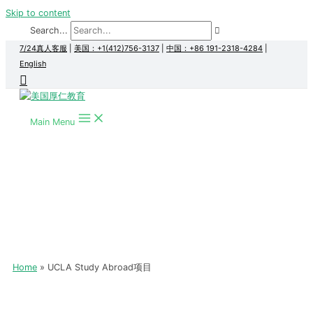
Skip to content
Search...
7/24真人客服
|
美国：+1(412)756-3137
|
中国：+86 191-2318-4284
|
English
Main Menu
Home
UCLA Study Abroad项目