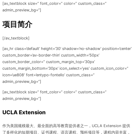
[av_textblock size=” font_color=” color=” custom_class=”
admin_preview_bg=”]
项目简介
[/av_textblock]
[av_hr class=’default’ height=’30’ shadow=’no-shadow’ position=’center’
custom_border=’av-border-thin’ custom_width=’50px’
custom_border_color=” custom_margin_top=’30px’
custom_margin_bottom=’30px’ icon_select=’yes’ custom_icon_color=”
icon=’ue808′ font=’entypo-fontello’ custom_class=”
admin_preview_bg=”]
[av_textblock size=” font_color=” color=” custom_class=”
admin_preview_bg=”]
UCLA Extension
作为美国规模最大、最全面的高等教育提供者之一，UCLA Extension 提供
了多样化的短期项目、证书课程、语言课程、预科项目等，课程内容丰富，