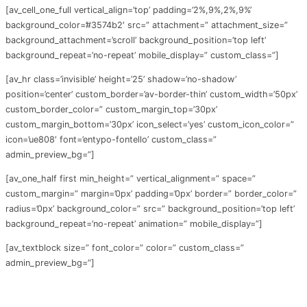
[av_cell_one_full vertical_align=’top’ padding=’2%,9%,2%,9%’
background_color=’#3574b2′ src=” attachment=” attachment_size=”
background_attachment=’scroll’ background_position=’top left’
background_repeat=’no-repeat’ mobile_display=” custom_class=”]
[av_hr class=’invisible’ height=’25’ shadow=’no-shadow’
position=’center’ custom_border=’av-border-thin’ custom_width=’50px’
custom_border_color=” custom_margin_top=’30px’
custom_margin_bottom=’30px’ icon_select=’yes’ custom_icon_color=”
icon=’ue808′ font=’entypo-fontello’ custom_class=”
admin_preview_bg=”]
[av_one_half first min_height=” vertical_alignment=” space=”
custom_margin=” margin=’0px’ padding=’0px’ border=” border_color=”
radius=’0px’ background_color=” src=” background_position=’top left’
background_repeat=’no-repeat’ animation=” mobile_display=”]
[av_textblock size=” font_color=” color=” custom_class=”
admin_preview_bg=”]
参与项目，你将获得