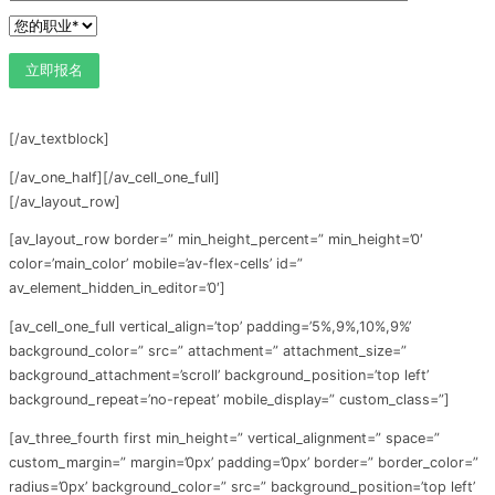
[/av_textblock]
[/av_one_half][/av_cell_one_full]
[/av_layout_row]
[av_layout_row border=” min_height_percent=” min_height=’0′
color=’main_color’ mobile=’av-flex-cells’ id=”
av_element_hidden_in_editor=’0′]
[av_cell_one_full vertical_align=’top’ padding=’5%,9%,10%,9%’
background_color=” src=” attachment=” attachment_size=”
background_attachment=’scroll’ background_position=’top left’
background_repeat=’no-repeat’ mobile_display=” custom_class=”]
[av_three_fourth first min_height=” vertical_alignment=” space=”
custom_margin=” margin=’0px’ padding=’0px’ border=” border_color=”
radius=’0px’ background_color=” src=” background_position=’top left’