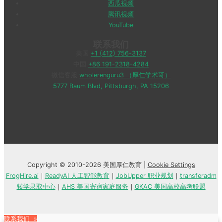
西瓜视频
腾讯视频
YouTube
联系我们
美国
+1 (412) 756-3137
中国
+86 191-2318-4284
微信客服
wholerenguru3 （厚仁学术哥）
5777 Baum Blvd, Pittsburgh, PA 15206
Copyright © 2010-2026 美国厚仁教育 |
Cookie Settings
FrogHire.ai
｜
ReadyAI 人工智能教育
｜
JobUpper 职业规划
｜
transferadm
转学录取中心
｜
AHS 美国寄宿家庭服务
｜
GKAC 美国高校高考联盟
联系我们 »