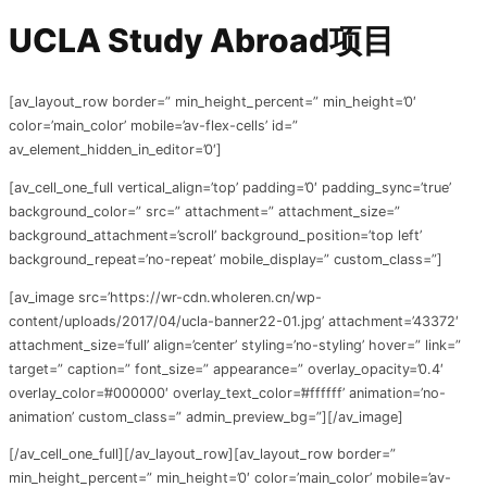
UCLA Study Abroad项目
[av_layout_row border=” min_height_percent=” min_height=’0′
color=’main_color’ mobile=’av-flex-cells’ id=”
av_element_hidden_in_editor=’0′]
[av_cell_one_full vertical_align=’top’ padding=’0′ padding_sync=’true’
background_color=” src=” attachment=” attachment_size=”
background_attachment=’scroll’ background_position=’top left’
background_repeat=’no-repeat’ mobile_display=” custom_class=”]
[av_image src=’https://wr-cdn.wholeren.cn/wp-
content/uploads/2017/04/ucla-banner22-01.jpg’ attachment=’43372′
attachment_size=’full’ align=’center’ styling=’no-styling’ hover=” link=”
target=” caption=” font_size=” appearance=” overlay_opacity=’0.4′
overlay_color=’#000000′ overlay_text_color=’#ffffff’ animation=’no-
animation’ custom_class=” admin_preview_bg=”][/av_image]
[/av_cell_one_full][/av_layout_row][av_layout_row border=”
min_height_percent=” min_height=’0′ color=’main_color’ mobile=’av-