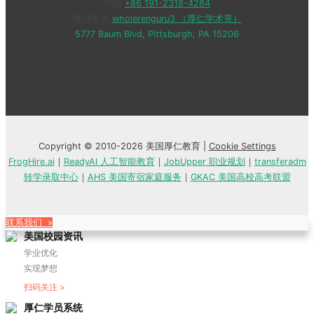
中国
+86 191-2318-4284
微信客服
wholerenguru3 （厚仁学术哥）
5777 Baum Blvd, Pittsburgh, PA 15206
Copyright © 2010-2026 美国厚仁教育 |
Cookie Settings
FrogHire.ai
｜
ReadyAI 人工智能教育
｜
JobUpper 职业规划
｜
transferadm
转学录取中心
｜
AHS 美国寄宿家庭服务
｜
GKAC 美国高校高考联盟
联系我们 »
美国校园资讯
学业优化
实现梦想
扫码关注 >
厚仁学员系统