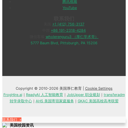
腾讯视频
YouTube
联系我们
美国
+1 (412) 756-3137
中国
+86 191-2318-4284
微信客服
wholerenguru3 （厚仁学术哥）
5777 Baum Blvd, Pittsburgh, PA 15206
Copyright © 2010-2026 美国厚仁教育 |
Cookie Settings
FrogHire.ai
｜
ReadyAI 人工智能教育
｜
JobUpper 职业规划
｜
transferadm
转学录取中心
｜
AHS 美国寄宿家庭服务
｜
GKAC 美国高校高考联盟
联系我们 »
美国校园资讯