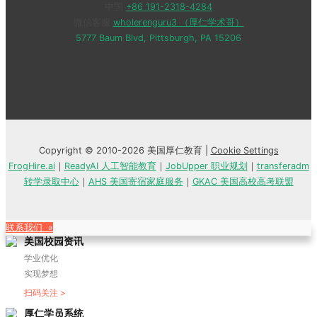
中国
+86 191-2318-4284
微信客服
wholerenguru3 （厚仁学术哥）
5777 Baum Blvd, Pittsburgh, PA 15206
Copyright © 2010-2026 美国厚仁教育 |
Cookie Settings
FrogHire.ai
｜
ReadyAI 人工智能教育
｜
JobUpper 职业规划
｜
transferadm
转学录取中心
｜
AHS 美国寄宿家庭服务
｜
GKAC 美国高校高考联盟
联系我们 »
美国校园资讯
学业优化
实现梦想
扫码关注 >
厚仁学员系统