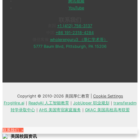
腾讯视频
YouTube
联系我们
美国
+1 (412) 756-3137
中国
+86 191-2318-4284
微信客服
wholerenguru3 （厚仁学术哥）
5777 Baum Blvd, Pittsburgh, PA 15206
Copyright © 2010-2026 美国厚仁教育 |
Cookie Settings
FrogHire.ai
｜
ReadyAI 人工智能教育
｜
JobUpper 职业规划
｜
transferadm
转学录取中心
｜
AHS 美国寄宿家庭服务
｜
GKAC 美国高校高考联盟
联系我们 »
美国校园资讯