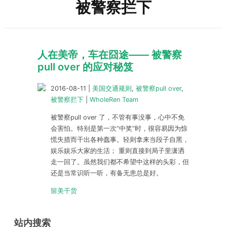
被警察拦下
人在美帝，车在囧途—— 被警察
pull over 的应对秘笈
2016-08-11
|
美国交通规则
,
被警察pull over
,
被警察拦下
|
WholeRen Team
被警察pull over 了，不管有事没事，心中不免
会害怕。特别是第一次”中奖”时，很容易因为惊
慌失措而干出各种蠢事。轻则拿来当段子自黑，
娱乐娱乐大家的生活； 重则直接到局子里潇洒
走一回了。虽然我们都不希望中这样的头彩，但
还是当常识听一听，有备无患总是好。
留美干货
站内搜索