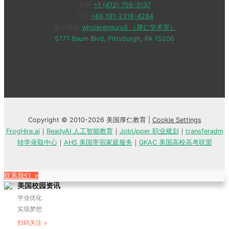
美国
+1 (412) 756-3137
中国
+86 191-2318-4284
微信客服
wholerenguru3 （厚仁学术哥）
5777 Baum Blvd, Pittsburgh, PA 15206
Copyright © 2010-2026 美国厚仁教育 |
Cookie Settings
FrogHire.ai
｜
ReadyAI 人工智能教育
｜
JobUpper 职业规划
｜
transferadm
转学录取中心
｜
AHS 美国寄宿家庭服务
｜
GKAC 美国高校高考联盟
联系我们 »
美国校园资讯
学业优化
实现梦想
扫码关注 >