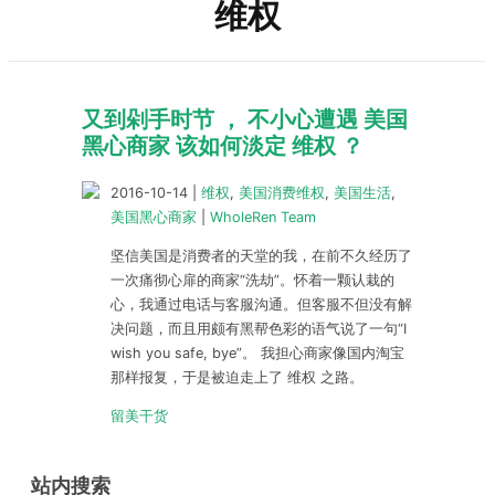
维权
又到剁手时节 ， 不小心遭遇 美国
黑心商家 该如何淡定 维权 ？
2016-10-14
|
维权
,
美国消费维权
,
美国生活
,
美国黑心商家
|
WholeRen Team
坚信美国是消费者的天堂的我，在前不久经历了
一次痛彻心扉的商家“洗劫”。怀着一颗认栽的
心，我通过电话与客服沟通。但客服不但没有解
决问题，而且用颇有黑帮色彩的语气说了一句“I
wish you safe, bye”。 我担心商家像国内淘宝
那样报复，于是被迫走上了 维权 之路。
留美干货
站内搜索