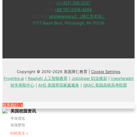
美国
+1 (412) 756-3137
中国
+86 191-2318-4284
微信客服
wholerenguru3 （厚仁学术哥）
5777 Baum Blvd, Pittsburgh, PA 15206
Copyright © 2010-2026 美国厚仁教育 |
Cookie Settings
FrogHire.ai
｜
ReadyAI 人工智能教育
｜
JobUpper 职业规划
｜
transferadm
转学录取中心
｜
AHS 美国寄宿家庭服务
｜
GKAC 美国高校高考联盟
联系我们 »
美国校园资讯
学业优化
实现梦想
扫码关注 >