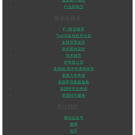
真实客户感言
行业影响力
留美全服务
F-1签证辅导
Top50名校跃升计划
名校背景提升
学术紧急应对
学术辅导
护学星计划
美国初/高中申请和转学
美国大学申请
美国寄宿家庭服务
美国研究生申请
美国转学服务
关注我们
微信公众号
微博
知乎