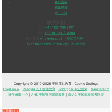
西瓜视频
腾讯视频
YouTube
联系我们
美国
+1 (412) 756-3137
中国
+86 191-2318-4284
微信客服
wholerenguru3 （厚仁学术哥）
5777 Baum Blvd, Pittsburgh, PA 15206
Copyright © 2010-2026 美国厚仁教育 |
Cookie Settings
FrogHire.ai
｜
ReadyAI 人工智能教育
｜
JobUpper 职业规划
｜
transferadm
转学录取中心
｜
AHS 美国寄宿家庭服务
｜
GKAC 美国高校高考联盟
联系我们 »