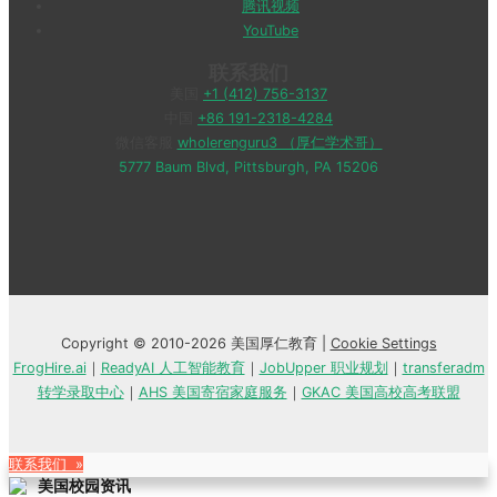
腾讯视频
YouTube
联系我们
美国
+1 (412) 756-3137
中国
+86 191-2318-4284
微信客服
wholerenguru3 （厚仁学术哥）
5777 Baum Blvd, Pittsburgh, PA 15206
Copyright © 2010-2026 美国厚仁教育 |
Cookie Settings
FrogHire.ai
｜
ReadyAI 人工智能教育
｜
JobUpper 职业规划
｜
transferadm
转学录取中心
｜
AHS 美国寄宿家庭服务
｜
GKAC 美国高校高考联盟
联系我们 »
美国校园资讯