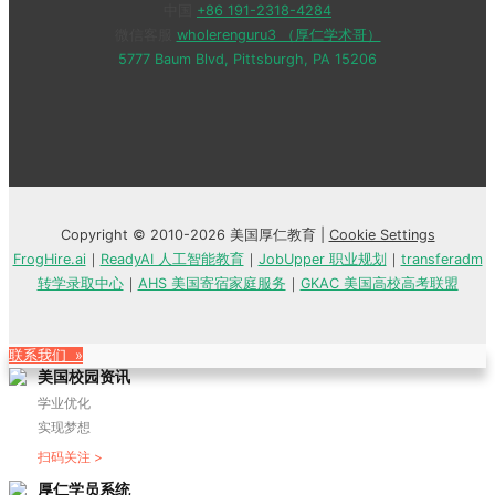
中国
+86 191-2318-4284
微信客服
wholerenguru3 （厚仁学术哥）
5777 Baum Blvd, Pittsburgh, PA 15206
Copyright © 2010-2026 美国厚仁教育 |
Cookie Settings
FrogHire.ai
｜
ReadyAI 人工智能教育
｜
JobUpper 职业规划
｜
transferadm
转学录取中心
｜
AHS 美国寄宿家庭服务
｜
GKAC 美国高校高考联盟
联系我们 »
美国校园资讯
学业优化
实现梦想
扫码关注 >
厚仁学员系统